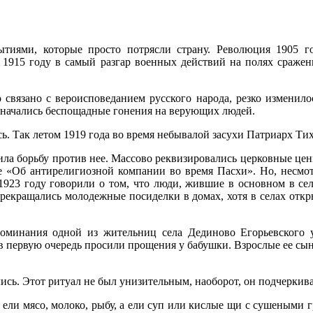
ытиями, которые просто потрясли страну. Революция 1905 
В 1915 году в самый разгар военных действий на полях сраже
о связано с вероисповеданием русского народа, резко изменило
и начались беспощадные гонения на верующих людей.
ь. Так летом 1919 года во время небывалой засухи Патриарх Ти
ила борьбу против нее. Массово реквизировались церковные це
е «Об антирелигиозной компании во время Пасхи». Но, несмотр
 1923 году говорили о том, что люди, жившие в основном в сел
екращались молодежные посиделки в домах, хотя в селах откр
оминания одной из жительниц села Дединово Егорьевского у
в первую очередь просили прощения у бабушки. Взрослые ее сын
лись. Этот ритуал не был унизительным, наоборот, он подчерки
ли мясо, молоко, рыбу, а ели суп или кислые щи с сушеными гр