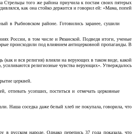
ла Стрельцы того же района приучила к постам своих пятерых
удивлялся, как она стойко держится и говорил ей: «Мама, попей
ный в Рыбновском районе. Готовились заранее, сушили
иях России, в том числе и Рязанской. Подведя итоги, ученые
торые происходили под влиянием антицерковной пропаганды. В
 (как и вся религия) влияли на верующих в таком виде, какой
бо, усиливаются религиозные чувства верующих». Утверждалось
крытие церквей.
й, отпевать усопших, поститься и отмечать церковные
али. Наша соседка даже белый хлеб не покупала, говорила, что
 в русском народе. Однако перепись 37 года показала, что