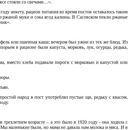
 все стояли со свечами…».
оду анкету, рацион питания во время постов оставалось таким
из ржаной муки и сока ягод калины. В Сасовском пекли ржаные
ник».
офель или пшенная каша; вечером был ужин из тех же блюд. Из
орьем в рационе были капуста, морковь, лук, огурцы, редька,
а, вместо хлеба подавали пироги с морковью и капустой или
форы.
тьян.
простой народ в пост употреблял пустые щи, редьку с квасом,
воду.
трехлетнем возрасте – а это было в 1920 году - она ходила с
«Мы маленькие были, но мама не давала нам молока и мяса. И в