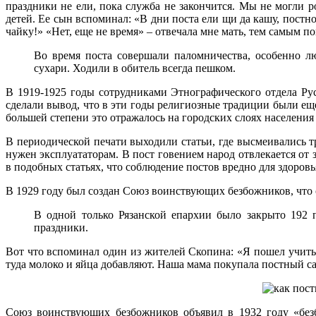
праздники не ели, пока служба не закончится. Мы не могли 
детей. Ее сын вспоминал: «В дни поста ели щи да кашу, постно
чайку!» «Нет, еще не время» – отвечала мне мать, тем самым п
Во время поста совершали паломничества, особенно л
сухари. Ходили в обитель всегда пешком.
В 1919-1925 годы сотрудниками Этнографического отдела Рус
сделали вывод, что в эти годы религиозные традиции были е
большей степени это отражалось на городских слоях населения
В периодической печати выходили статьи, где высмеивались т
нужен эксплуататорам. В пост говением народ отвлекается от
в подобных статьях, что соблюдение постов вредно для здоров
В 1929 году был создан Союз воинствующих безбожников, что 
В одной только Рязанской епархии было закрыто 192 
праздники.
Вот что вспоминал один из жителей Скопина: «Я пошел учиться
туда молоко и яйца добавляют. Наша мама покупала постный сах
Союз воинствующих безбожников объявил в 1932 году «безб