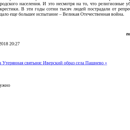
ородского населения. И это несмотря на то, что религиозные 
 крестики. В эти годы сотни тысяч людей пострадали от репр
 ждало еще большее испытание – Великая Отечественная война.
п
2018 20:27
та
Утерянная святыня: Иверский образ села Пашнево »
нужно