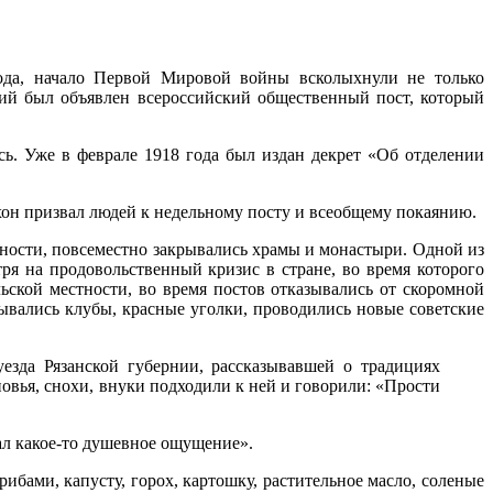
года, начало Первой Мировой войны всколыхнули не только
ний был объявлен всероссийский общественный пост, который
сь. Уже в феврале 1918 года был издан декрет «Об отделении
хон призвал людей к недельному посту и всеобщему покаянию.
нности, повсеместно закрывались храмы и монастыри. Одной из
я на продовольственный кризис в стране, во время которого
ьской местности, во время постов отказывались от скоромной
ывались клубы, красные уголки, проводились новые советские
езда Рязанской губернии, рассказывавшей о традициях
овья, снохи, внуки подходили к ней и говорили: «Прости
вал какое-то душевное ощущение».
ибами, капусту, горох, картошку, растительное масло, соленые