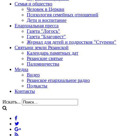
Семья и общество
Человек в Церкви
Психология семейных отношений
Дети и воспитание
Епархиальная пресса
Газета "Логосъ"
Газета "Благовест"
Журнал для детей и подростков "Ступени"
Святыни земли Рязанской
Календарь памятных дат
Рязанские святые
Паломничества
Медиа
Видео
Рязанское епархиальное радио
Подкасты
Контакты
Искать...