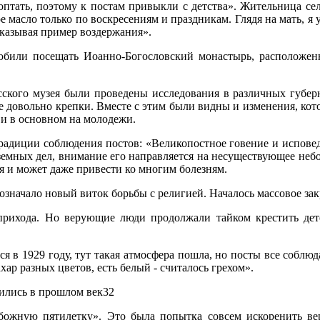
роптать, поэтому к постам привыкли с детства». Жительница се
е масло только по воскресениям и праздникам. Глядя на мать, я 
оказывая пример воздержания».
юбили посещать Иоанно-Богословский монастырь, расположен
ского музея были проведены исследования в различных губерн
ще довольно крепки. Вместе с этим были видны и изменения, ко
 и в основном на молодежи.
радиции соблюдения постов: «Великопостное говение и исповедь
 земных дел, внимание его направляется на несуществующее не
ья и может даже привести ко многим болезням.
означало новый виток борьбы с религией. Началось массовое за
прихода. Но верующие люди продолжали тайком крестить дете
 в 1929 году, тут такая атмосфера пошла, но посты все соблюд
ар разных цветов, есть белый - считалось грехом».
ожную пятилетку». Это была попытка совсем искоренить веру