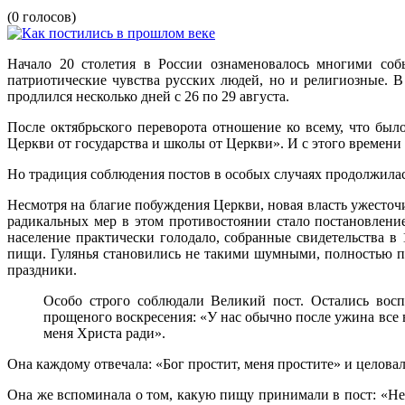
(0 голосов)
Начало 20 столетия в России ознаменовалось многими соб
патриотические чувства русских людей, но и религиозные. 
продлился несколько дней с 26 по 29 августа.
После октябрьского переворота отношение ко всему, что был
Церкви от государства и школы от Церкви». И с этого времен
Но традиция соблюдения постов в особых случаях продолжилас
Несмотря на благие побуждения Церкви, новая власть ужесточ
радикальных мер в этом противостоянии стало постановлени
население практически голодало, собранные свидетельства в
пищи. Гулянья становились не такими шумными, полностью пр
праздники.
Особо строго соблюдали Великий пост. Остались восп
прощеного воскресения: «У нас обычно после ужина все 
меня Христа ради».
Она каждому отвечала: «Бог простит, меня простите» и целова
Она же вспоминала о том, какую пищу принимали в пост: «Не е