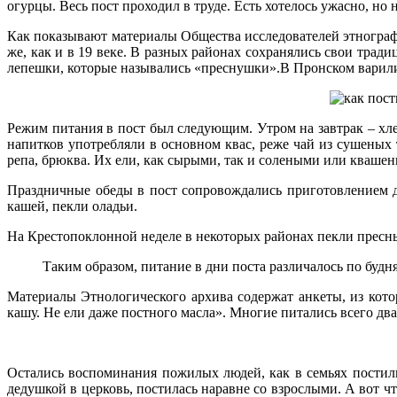
огурцы. Весь пост проходил в труде. Есть хотелось ужасно, но 
Как показывают материалы Общества исследователей этнографи
же, как и в 19 веке. В разных районах сохранялись свои тра
лепешки, которые назывались «преснушки».В Пронском варили 
Режим питания в пост был следующим. Утром на завтрак – хле
напитков употребляли в основном квас, реже чай из сушеных 
репа, брюква. Их ели, как сырыми, так и солеными или кваше
Праздничные обеды в пост сопровождались приготовлением д
кашей, пекли оладьи.
На Крестопоклонной неделе в некоторых районах пекли пресн
Таким образом, питание в дни поста различалось по будня
Материалы Этнологического архива содержат анкеты, из котор
кашу. Не ели даже постного масла». Многие питались всего два р
Остались воспоминания пожилых людей, как в семьях постилис
дедушкой в церковь, постилась наравне со взрослыми. А вот ч