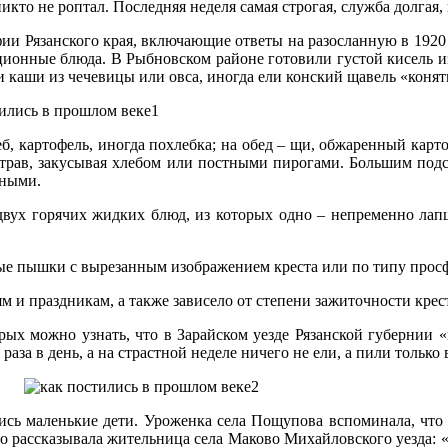
никто не роптал. Последняя неделя самая строгая, служба долгая,
и Рязанского края, включающие ответы на разосланную в 1920 г
диционные блюда. В Рыбновском районе готовили густой кисель 
каши из чечевицы или овса, иногда ели конский щавель «конят
б, картофель, иногда похлебка; на обед – щи, обжаренный карт
трав, закусывая хлебом или постными пирогами. Большим подсп
нными.
вух горячих жидких блюд, из которых одно – непременно лапш
ые пышки с вырезанным изображением креста или по типу прос
м и праздникам, а также зависело от степени зажиточности крес
ых можно узнать, что в Зарайском уезде Рязанской губернии «
аза в день, а на страстной неделе ничего не ели, а пили только 
ь маленькие дети. Уроженка села Пощупова вспоминала, что в 
то рассказывала жительница села Маково Михайловского уезда: 