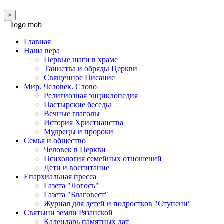
×
Главная
Наша вера
Первые шаги в храме
Таинства и обряды Церкви
Священное Писание
Мир. Человек. Слово
Религиозная энциклопедия
Пастырские беседы
Вечные глаголы
История Христианства
Мудрецы и пророки
Семья и общество
Человек в Церкви
Психология семейных отношений
Дети и воспитание
Епархиальная пресса
Газета "Логосъ"
Газета "Благовест"
Журнал для детей и подростков "Ступени"
Святыни земли Рязанской
Календарь памятных дат