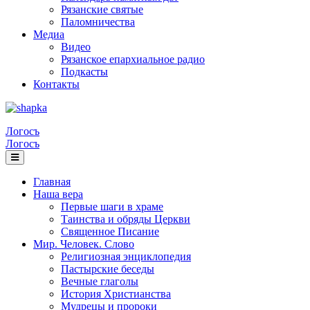
Рязанские святые
Паломничества
Медиа
Видео
Рязанское епархиальное радио
Подкасты
Контакты
Логосъ
Логосъ
Главная
Наша вера
Первые шаги в храме
Таинства и обряды Церкви
Священное Писание
Мир. Человек. Слово
Религиозная энциклопедия
Пастырские беседы
Вечные глаголы
История Христианства
Мудрецы и пророки