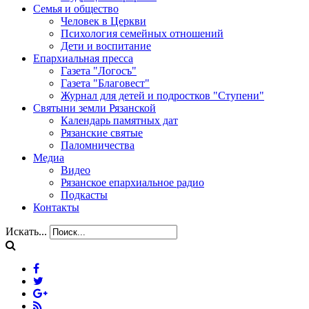
Семья и общество
Человек в Церкви
Психология семейных отношений
Дети и воспитание
Епархиальная пресса
Газета "Логосъ"
Газета "Благовест"
Журнал для детей и подростков "Ступени"
Святыни земли Рязанской
Календарь памятных дат
Рязанские святые
Паломничества
Медиа
Видео
Рязанское епархиальное радио
Подкасты
Контакты
Искать...