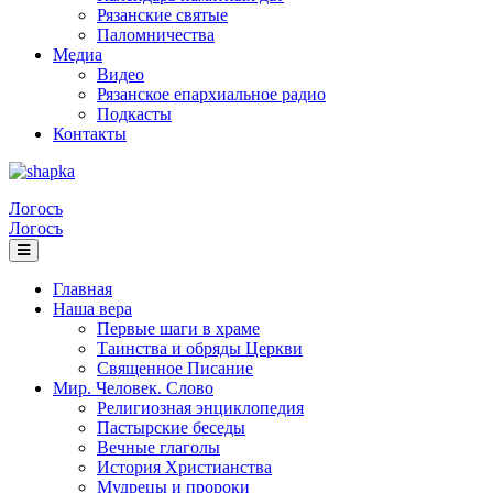
Рязанские святые
Паломничества
Медиа
Видео
Рязанское епархиальное радио
Подкасты
Контакты
Логосъ
Логосъ
Главная
Наша вера
Первые шаги в храме
Таинства и обряды Церкви
Священное Писание
Мир. Человек. Слово
Религиозная энциклопедия
Пастырские беседы
Вечные глаголы
История Христианства
Мудрецы и пророки