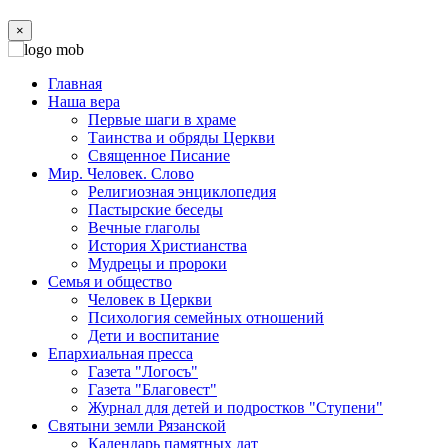
×
Главная
Наша вера
Первые шаги в храме
Таинства и обряды Церкви
Священное Писание
Мир. Человек. Слово
Религиозная энциклопедия
Пастырские беседы
Вечные глаголы
История Христианства
Мудрецы и пророки
Семья и общество
Человек в Церкви
Психология семейных отношений
Дети и воспитание
Епархиальная пресса
Газета "Логосъ"
Газета "Благовест"
Журнал для детей и подростков "Ступени"
Святыни земли Рязанской
Календарь памятных дат