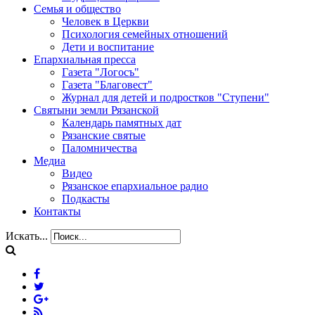
Семья и общество
Человек в Церкви
Психология семейных отношений
Дети и воспитание
Епархиальная пресса
Газета "Логосъ"
Газета "Благовест"
Журнал для детей и подростков "Ступени"
Святыни земли Рязанской
Календарь памятных дат
Рязанские святые
Паломничества
Медиа
Видео
Рязанское епархиальное радио
Подкасты
Контакты
Искать...