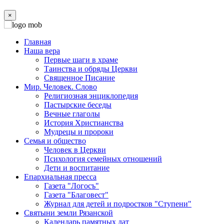
×
Главная
Наша вера
Первые шаги в храме
Таинства и обряды Церкви
Священное Писание
Мир. Человек. Слово
Религиозная энциклопедия
Пастырские беседы
Вечные глаголы
История Христианства
Мудрецы и пророки
Семья и общество
Человек в Церкви
Психология семейных отношений
Дети и воспитание
Епархиальная пресса
Газета "Логосъ"
Газета "Благовест"
Журнал для детей и подростков "Ступени"
Святыни земли Рязанской
Календарь памятных дат