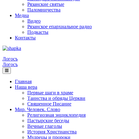
Рязанские святые
Паломничества
Медиа
Видео
Рязанское епархиальное радио
Подкасты
Контакты
Логосъ
Логосъ
Главная
Наша вера
Первые шаги в храме
Таинства и обряды Церкви
Священное Писание
Мир. Человек. Слово
Религиозная энциклопедия
Пастырские беседы
Вечные глаголы
История Христианства
Мудрецы и пророки