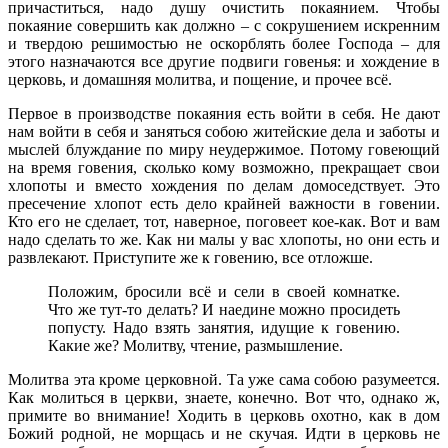
причаститься, надо душу очистить покаянием. Чтобы
покаяние совершить как должно – с сокрушением искренним
и твердою решимостью не оскорблять более Господа – для
этого назначаются все другие подвиги говенья: и хождение в
церковь, и домашняя молитва, и пощение, и прочее всё.
Первое в производстве покаяния есть войти в себя. Не дают
нам войти в себя и заняться собою житейские дела и заботы и
мыслей блуждание по миру неудержимое. Потому говеющий
на время говения, сколько кому возможно, прекращает свои
хлопоты и вместо хождения по делам домоседствует. Это
пресечение хлопот есть дело крайней важности в говении.
Кто его не сделает, тот, наверное, поговеет кое-как. Вот и вам
надо сделать то же. Как ни малы у вас хлопоты, но они есть и
развлекают. Приступите же к говению, все отложше.
Положим, бросили всё и сели в своей комнатке.
Что же тут-то делать? И наедине можно просидеть
попусту. Надо взять занятия, идущие к говению.
Какие же? Молитву, чтение, размышление.
Молитва эта кроме церковной. Та уже сама собою разумеется.
Как молиться в церкви, знаете, конечно. Вот что, однако ж,
примите во внимание! Ходить в церковь охотно, как в дом
Божий родной, не морщась и не скучая. Идти в церковь не