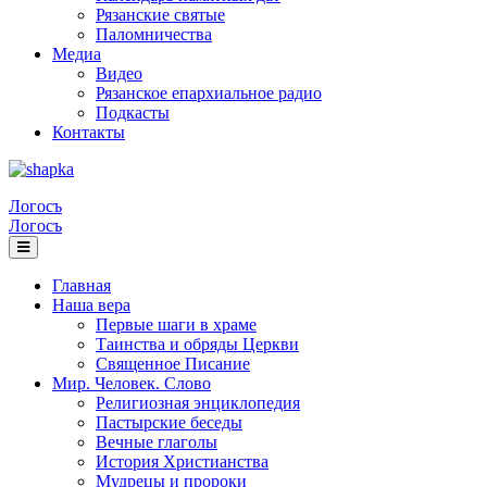
Рязанские святые
Паломничества
Медиа
Видео
Рязанское епархиальное радио
Подкасты
Контакты
Логосъ
Логосъ
Главная
Наша вера
Первые шаги в храме
Таинства и обряды Церкви
Священное Писание
Мир. Человек. Слово
Религиозная энциклопедия
Пастырские беседы
Вечные глаголы
История Христианства
Мудрецы и пророки