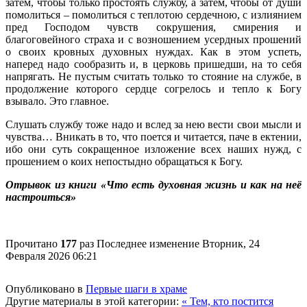
затем, чтобы только простоять службу, а затем, чтобы от души
помолиться – помолиться с теплотою сердечною, с излиянием
пред Господом чувств сокрушения, смирения и
благоговейного страха и с возношением усердных прошений
о своих кровных духовных нуждах. Как в этом успеть,
наперед надо сообразить и, в церковь пришедши, на то себя
напрягать. Не пустым считать только то стояние на службе, в
продолжение которого сердце согрелось и тепло к Богу
взывало. Это главное.
Слушать службу тоже надо и вслед за нею вести свои мысли и
чувства… Вникать в то, что поется и читается, паче в ектении,
ибо они суть сокращенное изложение всех наших нужд, с
прошением о коих непостыдно обращаться к Богу.
Отрывок из книги «Что есть духовная жизнь и как на неё
настроиться»
Прочитано
177
раз
Последнее изменение Вторник, 24
Февраля 2026 06:21
Опубликовано в
Первые шаги в храме
Другие материалы в этой категории:
« Тем, кто постится