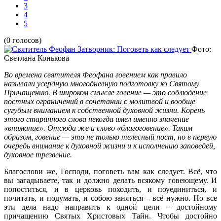
3
4
5
(0 голосов)
Фото:
Светлана Конькова
Во времена святителя Феофана говением как правило
называли усердную многодневную подготовку ко Святому
Причащению. В широком смысле говение — это соблюдение
постных ограничений в сочетании с молитвой и вообще
сугубым вниманием к собственной духовной жизни. Корень
этого старинного слова некогда имел именно значение
«внимание». Отсюда же и слово «благоговение». Таким
образом, говение — это не только телесный пост, но в первую
очередь внимание к духовной жизни и к исполнению заповедей,
духовное трезвение.
Благослови же, Господи, поговеть вам как следует. Всё, что
вы загадываете, так и должно делать всякому говеющему. И
попоститься, и в церковь походить, и поуединиться, и
почитать, и подумать, и собою заняться – всё нужно. Но все
эти дела надо направить к одной цели – достойному
причащению Святых Христовых Тайн. Чтобы достойно