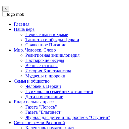
×
Главная
Наша вера
Первые шаги в храме
Таинства и обряды Церкви
Священное Писание
Мир. Человек. Слово
Религиозная энциклопедия
Пастырские беседы
Вечные глаголы
История Христианства
Мудрецы и пророки
Семья и общество
Человек в Церкви
Психология семейных отношений
Дети и воспитание
Епархиальная пресса
Газета "Логосъ"
Газета "Благовест"
Журнал для детей и подростков "Ступени"
Святыни земли Рязанской
Календарь памятных дат