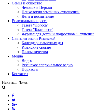
Семья и общество
Человек в Церкви
Психология семейных отношений
Дети и воспитание
Епархиальная пресса
Газета "Логосъ"
Газета "Благовест"
Журнал для детей и подростков "Ступени"
Святыни земли Рязанской
Календарь памятных дат
Рязанские святые
Паломничества
Медиа
Видео
Рязанское епархиальное радио
Подкасты
Контакты
Искать...