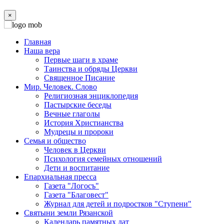
×
Главная
Наша вера
Первые шаги в храме
Таинства и обряды Церкви
Священное Писание
Мир. Человек. Слово
Религиозная энциклопедия
Пастырские беседы
Вечные глаголы
История Христианства
Мудрецы и пророки
Семья и общество
Человек в Церкви
Психология семейных отношений
Дети и воспитание
Епархиальная пресса
Газета "Логосъ"
Газета "Благовест"
Журнал для детей и подростков "Ступени"
Святыни земли Рязанской
Календарь памятных дат