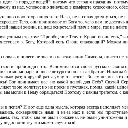
идут “в порядке вещей”: потому что сегодня праздник, потому ч
всякому из нас, успокоенно живущих в комфорте худосочного, обе
ешно свою оторванность от Него, не в силах дотянуться, не в 
ресшее Тело, они принимают от Бога то, чего нам не достичь ин
всей нашей жизни, на наш осиротелый плач в мире, где не найти,
вященным страхом: “Приобщение Телу и Крови огонь есть,” – г
риступаем к Богу, Который есть Огонь опаляющий? Можем ли с
снова – и ничего не знаем о переживании Симеона, ничего не з
ткости происходит это. Вспоминаются слова русского святог
ика в монастыре; и после литургии он сказал братии: Никогда б
только раз; в другой раз я умру от этого!.. Знаем ли мы, что э
лаем! Бог принимает нас, но какой ценой для Себя? Святой Се
лняет твою молитву; но не проси о пустяках, помня, какой цено
тобы мы могли к Нему обращаться! Поэтому с каким трепетом, с 
ны в пепел? И вот еще одна мысль, которая всегда наполняет м
вались, осквернялись нами и из-за нас; и если мы приступае
маем, так, чтобы мы не были сожжены, не были уничтожены и 
у недостоинству это может случиться!