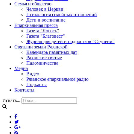
Семья и общество
Человек в Церкви
Психология семейных отношений
Дети и воспитание
Епархиальная пресса
Газета "Логосъ"
Газета "Благовест"
Журнал для детей и подростков "Ступени"
Святыни земли Рязанской
Календарь памятных дат
Рязанские святые
Паломничества
Медиа
Видео
Рязанское епархиальное радио
Подкасты
Контакты
Искать...