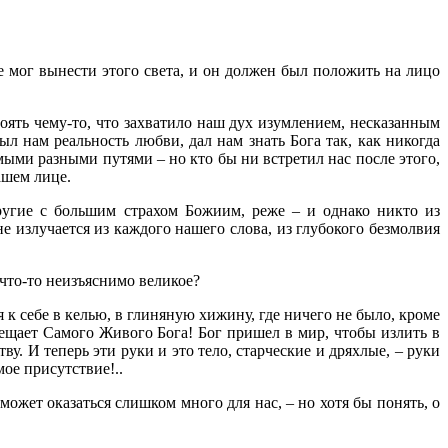
е мог вынести этого света, и он должен был положить на лицо
стоять чему-то, что захватило наш дух изумлением, несказанным
ыл нам реальность любви, дал нам знать Бога так, как никогда
мыми разными путями – но кто бы ни встретил нас после этого,
ашем лице.
ругие с большим страхом Божиим, реже – и однако никто из
е излучается из каждого нашего слова, из глубокого безмолвия
 что-то неизъяснимо великое?
 к себе в келью, в глиняную хижину, где ничего не было, кроме
вмещает Самого Живого Бога! Бог пришел в мир, чтобы излить в
. И теперь эти руки и это тело, старческие и дряхлые, – руки
мое присутствие!..
может оказаться слишком много для нас, – но хотя бы понять, о