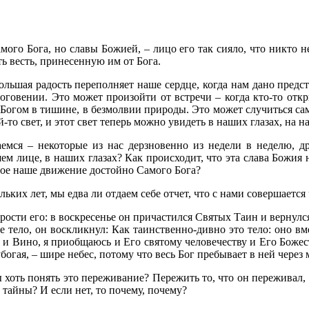
ого Бога, но славы Божией, – лицо его так сияло, что никто н
ь весть, принесенную им от Бога.
 большая радость переполняет наше сердце, когда нам дано пред
оговении. Это может произойти от встречи – когда кто-то откр
 Богом в тишине, в безмолвии природы. Это может случиться са
й-то свет, и этот свет теперь можно увидеть в наших глазах, на н
аемся – некоторые из нас дерзновенно из недели в неделю, д
 лице, в наших глазах? Как происходит, что эта слава Божия н
ждое наше движение достойно Самого Бога?
ьких лет, мы едва ли отдаем себе отчет, что с нами совершается
ости его: в воскресенье он причастился Святых Таин и вернулся
свое тело, он воскликнул: Как таинственно-дивно это тело: оно 
 Вино, я приобщаюсь и Его святому человечеству и Его Божеству
богая, – шире небес, потому что весь Бог пребывает в ней через 
ы хоть понять это переживание? Пережить то, что он переживал, 
 тайны? И если нет, то почему, почему?