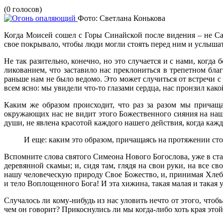
(0 голосов)
Фото: Светлана Конькова
Когда Моисей сошел с Горы Синайской после видения – не Сам
свое покрывало, чтобы люди могли стоять перед ним и услышат
Не так разительно, конечно, но это случается и с нами, когда
ликованием, что заставило нас преклониться в трепетном благ
раньше нам не было ведомо. Это может случиться от встречи с
всем ясно: мы увидели что-то глазами сердца, нас пронзил како
Каким же образом происходит, что раз за разом мы причащ
окружающих нас не видит этого Божественного сияния на нашем
души, не явлена красотой каждого нашего действия, когда ка
И еще: каким это образом, причащаясь на протяжении стол
Вспомните слова святого Симеона Нового Богослова, уже в стар
деревянной скамьи; и, сидя там, глядя на свои руки, на все 
нашу человеческую природу Свое Божество, и, принимая Хлеб и
и тело Воплощенного Бога! И эта хижина, такая малая и такая у
Случалось ли кому-нибудь из нас уловить нечто от этого, чтоб
чем он говорит? Прикоснулись ли мы когда-либо хоть края этой