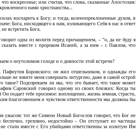
то воскресенье; или считая, что слова, сказанные Апостолам:
скровленного нами христианства...
силах воспарить к Богу; и тогда, коленопреклоненные духом, в
аче: Бога, нисходящего к нам, изливающего Себя в нас в ответ
 не встретить Бога.
оворит одна из молитв перед причащением, – ”о, да не буду я
казать вместе с пророком Исаией, а за ним – с Павлом, что
наем о неутолимом голоде и о дивности этой встречи?
о, Пафнутия Боровского; он жил отшельником, и однажды его
ольше не зовите меня совершать литургию, даже в самой острой
то такое? Подозреваем ли мы, что это бывает, что такое может
рафим Саровский говорил одному из своих близких: Когда ты
й Он подает тебе просимое: воплощение, жизнь земная, страсти,
каким благоговением и чувством ответственности мы должны бы
еня ужасом: тот же Симеон Новый Богослов говорит, что Бог не
м беспечно, греховно, недостойно – Он отступает из частицы
не стали вместе с Его убийцами ответственны за излитую Им