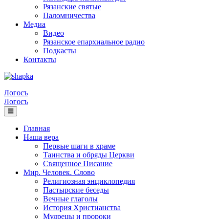
Рязанские святые
Паломничества
Медиа
Видео
Рязанское епархиальное радио
Подкасты
Контакты
Логосъ
Логосъ
Главная
Наша вера
Первые шаги в храме
Таинства и обряды Церкви
Священное Писание
Мир. Человек. Слово
Религиозная энциклопедия
Пастырские беседы
Вечные глаголы
История Христианства
Мудрецы и пророки