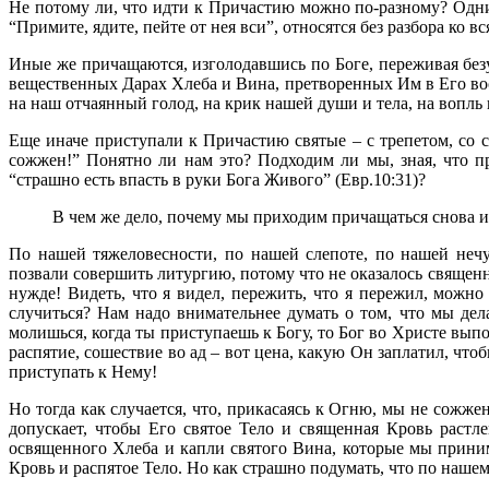
Не потому ли, что идти к Причастию можно по-разному? Одни 
“Примите, ядите, пейте от нея вси”, относятся без разбора ко 
Иные же причащаются, изголодавшись по Боге, переживая безут
вещественных Дарах Хлеба и Вина, претворенных Им в Его воск
на наш отчаянный голод, на крик нашей души и тела, на вопль 
Еще иначе приступали к Причастию святые – с трепетом, со с
сожжен!” Понятно ли нам это? Подходим ли мы, зная, что п
“страшно есть впасть в руки Бога Живого” (Евр.10:31)?
В чем же дело, почему мы приходим причащаться снова и 
По нашей тяжеловесности, по нашей слепоте, по нашей нечу
позвали совершить литургию, потому что не оказалось священн
нужде! Видеть, что я видел, пережить, что я пережил, можно 
случиться? Нам надо внимательнее думать о том, что мы де
молишься, когда ты приступаешь к Богу, то Бог во Христе выпо
распятие, сошествие во ад – вот цена, какую Он заплатил, ч
приступать к Нему!
Но тогда как случается, что, прикасаясь к Огню, мы не сожже
допускает, чтобы Его святое Тело и священная Кровь растле
освященного Хлеба и капли святого Вина, которые мы прини
Кровь и распятое Тело. Но как страшно подумать, что по нашем