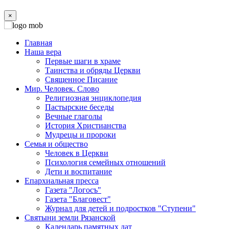
×
Главная
Наша вера
Первые шаги в храме
Таинства и обряды Церкви
Священное Писание
Мир. Человек. Слово
Религиозная энциклопедия
Пастырские беседы
Вечные глаголы
История Христианства
Мудрецы и пророки
Семья и общество
Человек в Церкви
Психология семейных отношений
Дети и воспитание
Епархиальная пресса
Газета "Логосъ"
Газета "Благовест"
Журнал для детей и подростков "Ступени"
Святыни земли Рязанской
Календарь памятных дат