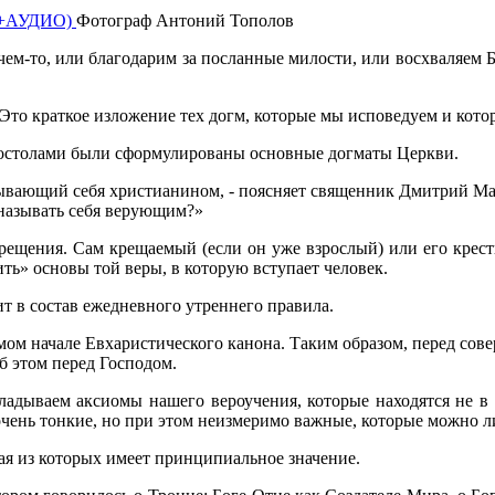
Фотограф Антоний Тополов
ем-то, или благодарим за посланные милости, или восхваляем Б
. Это краткое изложение тех догм, которые мы исповедуем и кот
апостолами были сформулированы основные догматы Церкви.
вающий себя христианином, - поясняет священник Дмитрий Мальк
т называть себя верующим?»
ещения. Сам крещаемый (если он уже взрослый) или его крестн
ть» основы той веры, в которую вступает человек.
 в состав ежедневного утреннего правила.
амом начале Евхаристического канона. Таким образом, перед со
об этом перед Господом.
адываем аксиомы нашего вероучения, которые находятся не в о
 очень тонкие, но при этом неизмеримо важные, которые можно 
ая из которых имеет принципиальное значение.