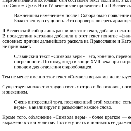
Первоначально апостолами был составлен текст молитвы, в кот
и о Святом Духе. Но в IV веке после проведения I и II Вселен
Важнейшим изменением после I Собора было появление в
Божественную сущность. Это опровергало ересь арианце
II Вселенский собор лишь расширил этот текст, добавив неко
В последствии католики добавили в этот текст понятие «фили
основных причин дальнейшего раскола на Православие и Катол
не принимает.
Славянский текст «Символа веры» - это, конечно, перево
погрешности. Поэтому, когда в конце XVII века при пат
поводом для отделения старообрядцев.
Тем не менее именно этот текст «Символа веры» мы используем
Существует множество трудов святых отцов и богословов, по
и значением.
Очень интересный труд, посвященный этой молитве, есть
веры», а анализирует и разъясняет каждое слово.
Кроме того, объяснение «Символа веры» - более краткое — 
выражено в этой молитве. Поэтому знать и понимать ее долже