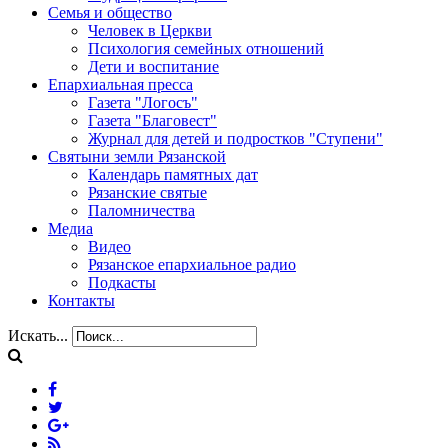
Семья и общество
Человек в Церкви
Психология семейных отношений
Дети и воспитание
Епархиальная пресса
Газета "Логосъ"
Газета "Благовест"
Журнал для детей и подростков "Ступени"
Святыни земли Рязанской
Календарь памятных дат
Рязанские святые
Паломничества
Медиа
Видео
Рязанское епархиальное радио
Подкасты
Контакты
Искать...