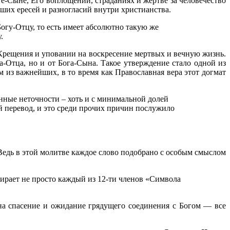
ге-Сыне, Его воплощении, страданиях и жертве за человечество
вших ересей и разногласий внутри христианства.
гу-Отцу, то есть имеет абсолютно такую же
.
 Крещения и уповании на воскресение мертвых и вечную жизнь.
а-Отца, но и от Бога-Сына. Такое утверждение стало одной из
 из важнейших, в то время как Православная вера этот догмат
енные неточности – хоть и с минимальной долей
й перевод, и это среди прочих причин послужило
едь в этой молитве каждое слово подобрано с особым смыслом
ирает не просто каждый из 12-ти членов «Символа
на спасение и ожидание грядущего соединения с Богом — все