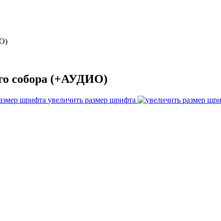
О)
ого собора (+АУДИО)
увеличить размер шрифта