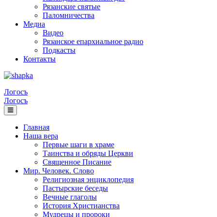
Рязанские святые
Паломничества
Медиа
Видео
Рязанское епархиальное радио
Подкасты
Контакты
Логосъ
Логосъ
Главная
Наша вера
Первые шаги в храме
Таинства и обряды Церкви
Священное Писание
Мир. Человек. Слово
Религиозная энциклопедия
Пастырские беседы
Вечные глаголы
История Христианства
Мудрецы и пророки