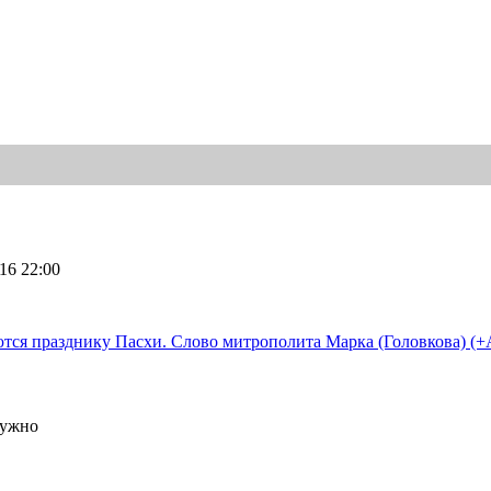
16 22:00
ются празднику Пасхи. Слово митрополита Марка (Головкова) 
нужно