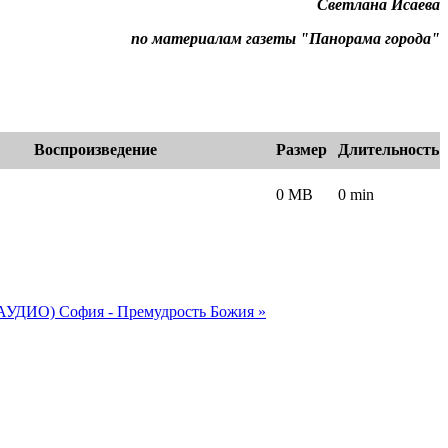
Светлана Исаева
по материалам газеты "Панорама города"
Воспроизведение
Размер
Длительность
0 MB
0 min
e
(+АУДИО)
София - Премудрость Божия »