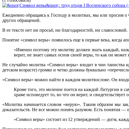
(1 Голосовать)
Ежедневно обращаясь к Господу в молитвах, мы или просим о ч
других обращений.
В ее тексте нет ни просьб, ни благодарностей, ни славословий
Понятие «символ веры» появилось еще в первые века, когда 
«Именно поэтому эту молитву должен знать каждый, назы
верит, не знает самых основ своей веры, то как он може
Не случайно молитва «Символ веры» входит в чин таинства кр
детском возрасте) громко и четко должны буквально «перечисли
«Символ веры» можно найти в каждом молитвослове. Он входит
Кроме того, это моление поется на каждой Литургии в с
храме исповедует то, во что он верит, и свидетельствует 
«Молитва начинается словом «верую». Таким образом мы закл
доказательств. Не все можно понять разумом. Есть понятия —
«Символ веры» состоит из 12 утверждений — догм, кажд