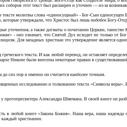
ором говорилось о Троице: Боге-Отце как Создателе Мира, о Бо
ских соборов этот текст был расширен и уточнен — из-за возника
 тексте молитвы слова «единосущный» - Бог-Сын единосущен Бо
в, которые утверждали, что Христос был лишь
подобен
Богу-Отцу
торые уточнения, а также догматы о почитании Церкви, таинстве
окве» - оно означает, что Святой Дух исходит не только от Бог
ицизм. Для западных христиан это утверждение является одним
д греческого текста. И как любой перевод, он оставляет определ
риархе Никоне были внесены некоторые правки в существовавши
 до сих пор и именно он считается наиболее точным.
священных исследованию и толкованию текста «Символа веры». В
 у протопресвитера Александра Шмемана. В своей книге он разб
есть в любой книге «Закона Божия». Наша вера, наша надежда 
н каждый христианин.