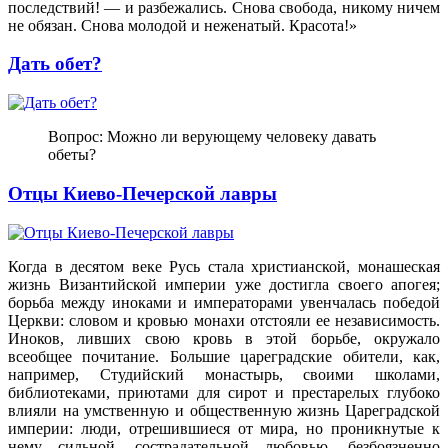
последствий! — и разбежались. Снова свобода, никому ничем
не обязан. Снова молодой и неженатый. Красота!»
Дать обет?
Вопрос: Можно ли верующему человеку давать
обеты?
Отцы Киево-Печерской лавры
Когда в десятом веке Русь стала христианской, монашеская
жизнь Византийской империи уже достигла своего апогея;
борьба между иноками и императорами увенчалась победой
Церкви: словом и кровью монахи отстояли ее независимость.
Иноков, ливших свою кровь в этой борьбе, окружало
всеобщее почитание. Большие цареградские обители, как,
например, Студийский монастырь, своими школами,
библиотеками, приютами для сирот и престарелых глубоко
влияли на умственную и общественную жизнь Цареградской
империи: люди, отрешившиеся от мира, но проникнутые к
нему сильной, сострадательной любовью, безбоязненно