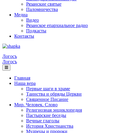
Рязанские святые
Паломничества
Медиа
Видео
Рязанское епархиальное радио
Подкасты
Контакты
Логосъ
Логосъ
Главная
Наша вера
Первые шаги в храме
Таинства и обряды Церкви
Священное Писание
Мир. Человек. Слово
Религиозная энциклопедия
Пастырские беседы
Вечные глаголы
История Христианства
Мудрецы и пророки