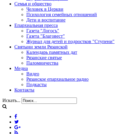
Семья и общество
Человек в Церкви
Психология семейных отношений
Дети и воспитание
Епархиальная пресса
Газета "Логосъ"
Газета "Благовест"
Журнал для детей и подростков "Ступени"
Святыни земли Рязанской
Календарь памятных дат
Рязанские святые
Паломничества
Медиа
Видео
Рязанское епархиальное радио
Подкасты
Контакты
Искать...