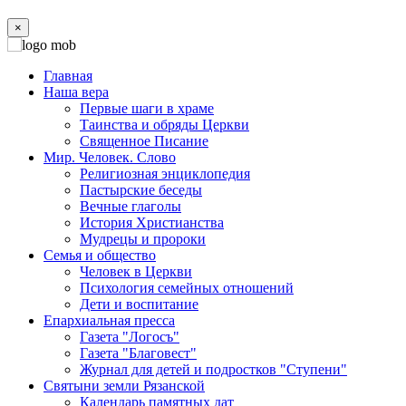
×
Главная
Наша вера
Первые шаги в храме
Таинства и обряды Церкви
Священное Писание
Мир. Человек. Слово
Религиозная энциклопедия
Пастырские беседы
Вечные глаголы
История Христианства
Мудрецы и пророки
Семья и общество
Человек в Церкви
Психология семейных отношений
Дети и воспитание
Епархиальная пресса
Газета "Логосъ"
Газета "Благовест"
Журнал для детей и подростков "Ступени"
Святыни земли Рязанской
Календарь памятных дат