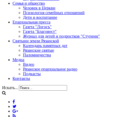
Семья и общество
Человек в Церкви
Психология семейных отношений
Дети и воспитание
Епархиальная пресса
Газета "Логосъ"
Газета "Благовест"
Журнал для детей и подростков "Ступени"
Святыни земли Рязанской
Календарь памятных дат
Рязанские святые
Паломничества
Медиа
Видео
Рязанское епархиальное радио
Подкасты
Контакты
Искать...