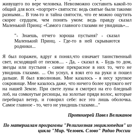
живущего по вере человека. Невозможно составить какой-то
общий для всех «портрет» святости: ведь святые были такими
разными... В том-то и тайна святости, что ее можно ощутить
скорее сердцем, чем понять умом: ведь правду сказал
Маленький Принц: «Самого главного глазами не увидишь»...
"- Знаешь, отчего хороша пустыня? - сказал
Маленький Принц. - Где-то в ней скрываются
родники...
Я был поражен, вдруг я понял,что означает таинственный
свет, исходящий от песков.... - Да, - сказал я. - Будь то дом,
звезды или пустыня - самое прекрасное в них то, чего не
увидишь глазами. ... Он уснул, я взял его на руки и пошел
дальше. Я был взволнован. Мне казалось - я несу хрупкое
сокровище. Мне казалось даже, что ничего более хрупкого нет
на нашей Земле. При свете луны я смотрел на его бледный
лоб, на сомкнутые ресницы, на золотые пряди волос, которые
перебирал ветер, и говорил себе: все это лишь оболочка.
Самое главное - то, чего не увидишь глазами..."
Протоиерей Павел Великанов
По материалам программы "Религиозная энциклопедия" из
цикла "Мир. Человек. Слово" Радио России