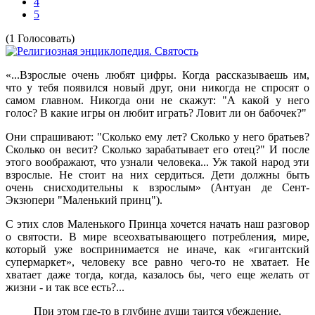
4
5
(1 Голосовать)
«...Взрослые очень любят цифры. Когда рассказываешь им,
что у тебя появился новый друг, они никогда не спросят о
самом главном. Никогда они не скажут: "А какой у него
голос? В какие игры он любит играть? Ловит ли он бабочек?"
Они спрашивают: "Сколько ему лет? Сколько у него братьев?
Сколько он весит? Сколько зарабатывает его отец?" И после
этого воображают, что узнали человека... Уж такой народ эти
взрослые. Не стоит на них сердиться. Дети должны быть
очень снисходительны к взрослым» (Антуан де Сент-
Экзюпери "Маленький принц").
С этих слов Маленького Принца хочется начать наш разговор
о святости. В мире всеохватывающего потребления, мире,
который уже воспринимается не иначе, как «гигантский
супермаркет», человеку все равно чего-то не хватает. Не
хватает даже тогда, когда, казалось бы, чего еще желать от
жизни - и так все есть?...
При этом где-то в глубине души таится убеждение,