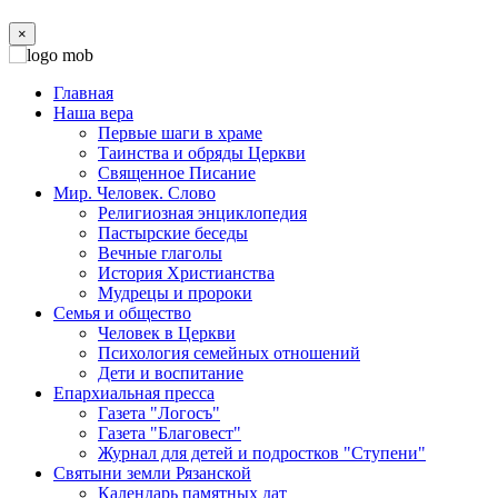
×
Главная
Наша вера
Первые шаги в храме
Таинства и обряды Церкви
Священное Писание
Мир. Человек. Слово
Религиозная энциклопедия
Пастырские беседы
Вечные глаголы
История Христианства
Мудрецы и пророки
Семья и общество
Человек в Церкви
Психология семейных отношений
Дети и воспитание
Епархиальная пресса
Газета "Логосъ"
Газета "Благовест"
Журнал для детей и подростков "Ступени"
Святыни земли Рязанской
Календарь памятных дат