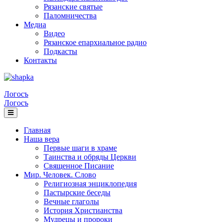
Рязанские святые
Паломничества
Медиа
Видео
Рязанское епархиальное радио
Подкасты
Контакты
Логосъ
Логосъ
Главная
Наша вера
Первые шаги в храме
Таинства и обряды Церкви
Священное Писание
Мир. Человек. Слово
Религиозная энциклопедия
Пастырские беседы
Вечные глаголы
История Христианства
Мудрецы и пророки