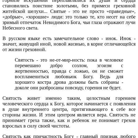
горниле искушений переплавлялись их души и сердца
становились поистине золотыми, без примеси греховной
житейской шелухи... Святые - это не просто «праведные»,
«добрые», «хорошие» люди: это только те, кто несет на себе
зримый отпечаток Невидимого Бога, чьи глаза отражают лучи
Небесного света.
В русском языке есть замечательное слово - инок. Инок -
значит, живущий иной, новой жизнью, в корне отличающейся
от жизни греховной.
Святость - это не-от-мир-ность: пока в человеке
перемешано добро созлом, эгоизм с
жертвенностью, правда с ложью, он не сможет
воспламениться любовьюк Богу. Ведь для
хорошего костра дрова должны быть собраны -
доколе они разбросаны повсюду, горения не будет.
Святость живет именно таким, целостным горением
человеческого сердца к Богу, которое начинается с появления
в душе внутреннего центра, притягивающего к себе все
стороны жизни. И этим центром является вера. Святость не
принимает греха также, как и ребенок не понимает грехов
взрослых в силу своей чистоты.
Святость как причастность Богу - главный признак любого