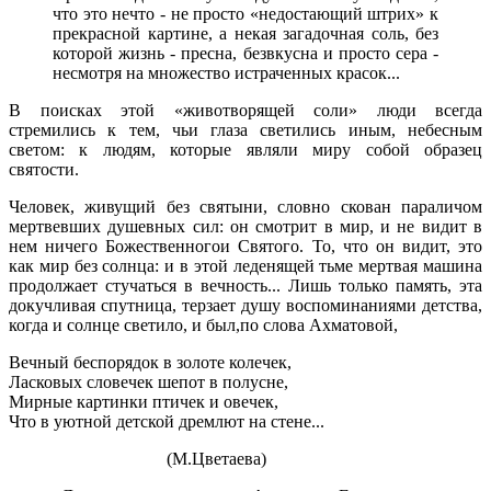
что это нечто - не просто «недостающий штрих» к
прекрасной картине, а некая загадочная соль, без
которой жизнь - пресна, безвкусна и просто сера -
несмотря на множество истраченных красок...
В поисках этой «животворящей соли» люди всегда
стремились к тем, чьи глаза светились иным, небесным
светом: к людям, которые являли миру собой образец
святости.
Человек, живущий без святыни, словно скован параличом
мертвевших душевных сил: он смотрит в мир, и не видит в
нем ничего Божественногои Святого. То, что он видит, это
как мир без солнца: и в этой леденящей тьме мертвая машина
продолжает стучаться в вечность... Лишь только память, эта
докучливая спутница, терзает душу воспоминаниями детства,
когда и солнце светило, и был,по слова Ахматовой,
Вечный беспорядок в золоте колечек,
Ласковых словечек шепот в полусне,
Мирные картинки птичек и овечек,
Что в уютной детской дремлют на стене...
(М.Цветаева)