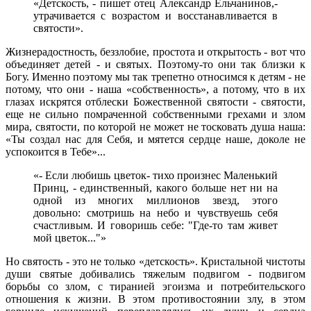
«Детскость, - пишет отец Александр Ельчанинов,-
утрачивается с возрастом и восстанавливается в
святости».
Жизнерадостность, беззлобие, простота и открытость - вот что
объединяет детей - и святых. Поэтому-то они так близки к
Богу. Именно поэтому мы так трепетно относимся к детям - не
потому, что они - наша «собственность», а потому, что в их
глазах искрятся отблески Божественной святости - святости,
еще не сильно помраченной собственными грехами и злом
мира, святости, по которой не может не тосковать душа наша:
«Ты создал нас для Себя, и мятется сердце наше, доколе не
успокоится в Тебе»...
«- Если любишь цветок- тихо произнес Маленький
Принц, - единственный, какого больше нет ни на
одной из многих миллионов звезд, этого
довольно: смотришь на небо и чувствуешь себя
счастливым. И говоришь себе: "Где-то там живет
мой цветок..."»
Но святость - это не только «детскость». Кристальной чистоты
души святые добивались тяжелым подвигом - подвигом
борьбы со злом, с тиранией эгоизма и потребительского
отношения к жизни. В этом противостоянии злу, в этом