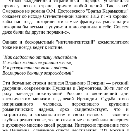
— чтобы вожделенный заграничный "порядок" установился
прямо у него в стране, причем любой ценой. Так, лакей
Смердяков из романа Ф.М. Достоевского "Братья Карамазовы"
сожалеет об исходе Отечественной войны 1812 г.: «и хорошо,
кабы нас тогда покорили эти самые французы: умная нация
покорила бы весьма глупую-с и присоединила к себе. Совсем
даже были бы другие порядки-с».
Однако и бескорыстный "интеллигентский" космополитизм
тоже не всегда ведет к истине.
"Как сладостно отчизну ненавидеть
И жадно ждать ее уничтоженья,
И в разрушении отчизны видеть
Всемирного денницу возрожденья!"
Эти безумные строки написал Владимир Печерин — русский
дворянин, современник Пушкина и Лермонтова, 30-ти лет от
роду навсегда покинувший Россию и окончивший дни
католическим монахом в далекой Ирландии. Судьба этого
неприкаянного человека, пережившего крушение
романтических надежд, ярко свидетельствует, что и
патриотизм, и космополитизм в своих истоках — явления
глубоко религиозные, тесно связанные с верой или неверием
в духовную миссию своей родины. Интересно признание того
же Печерина, сделанное спустя десятилетия: "От России я