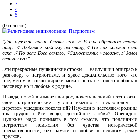
3
4
5
(0 голосов)
"Два чувства дивно близки нам, // В них обретает сердце
пищу: // Любовь к родному пепелищу, // На них основано от
века, // По воле Бога самого, //Самостоянье человека, // Залог
величия его."
Эти прекрасные пушкинские строки — наилучший эпиграф к
разговору о патриотизме, и яркое доказательство того, что
предметом высокой лирики может быть не только любовь к
человеку, но и любовь к родине.
Правда, порой вызывает вопрос, почему великий поэт связал
свои патриотические чувства именно с некрополем —
царством ушедших поколений? Неужели в настоящем родины
так трудно найти вещи, достойные любви? Очевидно,
Пушкина надо понимать в том смысле, что подлинный
патриотизм немыслим без чувства исторической
преемственности, без памяти и любви к великим делам
предков.