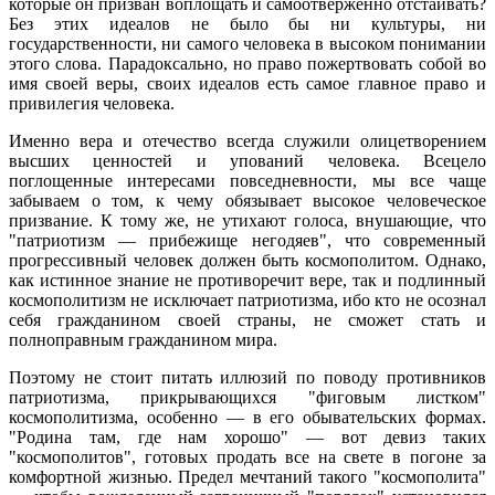
которые он призван воплощать и самоотверженно отстаивать?
Без этих идеалов не было бы ни культуры, ни
государственности, ни самого человека в высоком понимании
этого слова. Парадоксально, но право пожертвовать собой во
имя своей веры, своих идеалов есть самое главное право и
привилегия человека.
Именно вера и отечество всегда служили олицетворением
высших ценностей и упований человека. Всецело
поглощенные интересами повседневности, мы все чаще
забываем о том, к чему обязывает высокое человеческое
призвание. К тому же, не утихают голоса, внушающие, что
"патриотизм — прибежище негодяев", что современный
прогрессивный человек должен быть космополитом. Однако,
как истинное знание не противоречит вере, так и подлинный
космополитизм не исключает патриотизма, ибо кто не осознал
себя гражданином своей страны, не сможет стать и
полноправным гражданином мира.
Поэтому не стоит питать иллюзий по поводу противников
патриотизма, прикрывающихся "фиговым листком"
космополитизма, особенно — в его обывательских формах.
"Родина там, где нам хорошо" — вот девиз таких
"космополитов", готовых продать все на свете в погоне за
комфортной жизнью. Предел мечтаний такого "космополита"