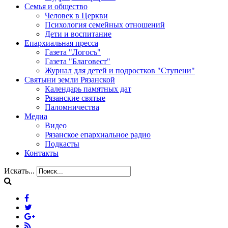
Семья и общество
Человек в Церкви
Психология семейных отношений
Дети и воспитание
Епархиальная пресса
Газета "Логосъ"
Газета "Благовест"
Журнал для детей и подростков "Ступени"
Святыни земли Рязанской
Календарь памятных дат
Рязанские святые
Паломничества
Медиа
Видео
Рязанское епархиальное радио
Подкасты
Контакты
Искать...