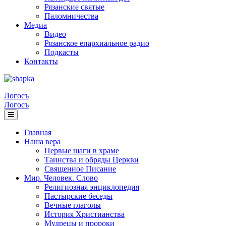
Рязанские святые
Паломничества
Медиа
Видео
Рязанское епархиальное радио
Подкасты
Контакты
Логосъ
Логосъ
Главная
Наша вера
Первые шаги в храме
Таинства и обряды Церкви
Священное Писание
Мир. Человек. Слово
Религиозная энциклопедия
Пастырские беседы
Вечные глаголы
История Христианства
Мудрецы и пророки