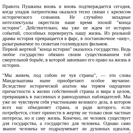
Правота Пушкина вновь и вновь подтверждается сегодня,
когда упадок патриотизма оказался тесно связан с кризисом
исторического сознания. Не случайно западные
интеллектуалы окрестили наше время эпохой "конца
истории". Действительно, мы уже не ждем от истории
событий, способных перевернуть нашу жизнь. Из реальной
драмы история превращается в фарс, в постановочное «шоу»,
разыгрываемое по сюжетам голливудских фильмов.
Первой жертвой "конца истории" оказалось государство. Ведь
любое государство обязано своим существованием той
смертельной борьбе, в которой завоевано его право на жизнь в
истории.
"Мы живем, под собою не чуя страны", — эти слова
Мандельштама ныне приобретают особое звучание.
Вследствие исторической апатии мы теряем ощущение
причастности к жизни собственной страны и мира в целом,
превращаясь в пассивных и равнодушных наблюдателей. Мы
уже не чувствуем себя участниками великого дела, в котором
всех нас объединяет страна, и ради которого, если
потребуется, стоит принести в жертву не только свои частные
интересы, но и саму жизнь. Конечно, не человек существует
для государства, а государство для человека. Однако само
звание человека не подразумевает ли духовных идеалов,