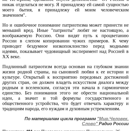
никак отделаться не могу. Я принадлежу ей самой сущностью
моего бытия, я принадлежу ей моим человеческим
значением".
Но и ошибочное понимание патриотизма может принести не
меньший вред. Иные "патриоты" любят не настоящую, а
воображаемую Россию. Они видят путь к процветанию
России в слепом копировании чужих примеров. К чему
приводит бездумное низкопоклонство перед модными
идеями, показывает чудовищный эксперимент над Россией в
ХХ веке.
Подлинный патриотизм всегда основан на глубоком знании
жизни родной страны, на сыновней любви к ее истории и
культуре. Открытый к восприятию передовых достижений
других стран, он должен владеть искусством диалога между
родным и вселенским, согласуя эти начала в гармоничное
единство. Без понимания этого не обрести национальной
идеи, а значит и той формулы государственного и
общественного устройства, что будет отвечать характеру и
традициям народа, его нуждам и духовным устремлениям.
По материалам цикла программ
"Мир.Человек.
Слово"
Радио России