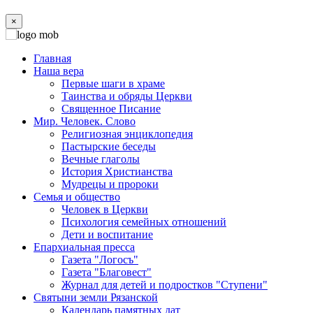
×
Главная
Наша вера
Первые шаги в храме
Таинства и обряды Церкви
Священное Писание
Мир. Человек. Слово
Религиозная энциклопедия
Пастырские беседы
Вечные глаголы
История Христианства
Мудрецы и пророки
Семья и общество
Человек в Церкви
Психология семейных отношений
Дети и воспитание
Епархиальная пресса
Газета "Логосъ"
Газета "Благовест"
Журнал для детей и подростков "Ступени"
Святыни земли Рязанской
Календарь памятных дат