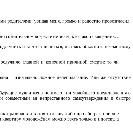
и родителями, увидав меня, громко и радостно провозгласил:
но сознательном возрасте не знает, кто такой священник…
подступить и за что зацепиться, пытаясь объяснить несчастному
послужило главной и конечной причиной смерти: то ли
одна – изначально ложное целеполагание. Или же отсутствие
 будущие муж и жена не имеют ни малейшего представления о
кий совместный ад непрестанного самоутверждения и быстро
ки разводов и в ответ слышу либо про абстрактное «не
 квартиру молодожёнам можно взять только в ипотеку, а