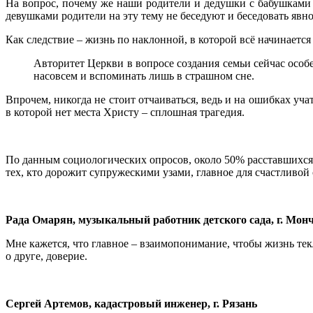
На вопрос, почему же наши родители и дедушки с бабушками 
девушками родители на эту тему не беседуют и беседовать явно
Как следствие – жизнь по наклонной, в которой всё начинаетс
Авторитет Церкви в вопросе создания семьи сейчас особ
насовсем и вспоминать лишь в страшном сне.
Впрочем, никогда не стоит отчаиваться, ведь и на ошибках уч
в которой нет места Христу – сплошная трагедия.
По данным социологических опросов, около 50% расставшихся с
тех, кто дорожит супружескими узами, главное для счастливо
Рада Омарян, музыкальный работник детского сада, г. Мон
Мне кажется, что главное – взаимопонимание, чтобы жизнь текл
о друге, доверие.
Сергей Артемов, кадастровый инженер, г. Рязань