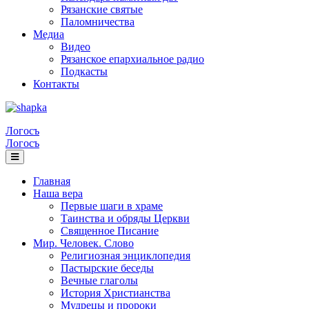
Рязанские святые
Паломничества
Медиа
Видео
Рязанское епархиальное радио
Подкасты
Контакты
Логосъ
Логосъ
Главная
Наша вера
Первые шаги в храме
Таинства и обряды Церкви
Священное Писание
Мир. Человек. Слово
Религиозная энциклопедия
Пастырские беседы
Вечные глаголы
История Христианства
Мудрецы и пророки