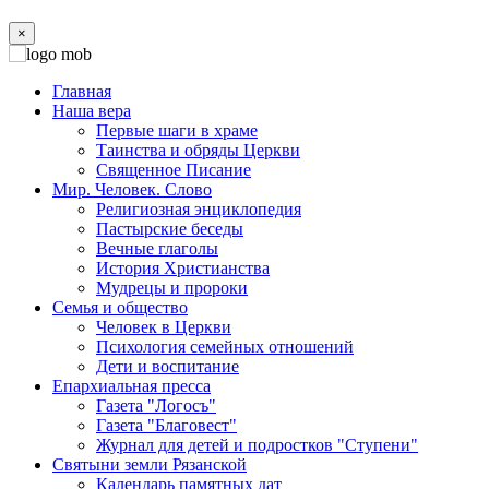
×
Главная
Наша вера
Первые шаги в храме
Таинства и обряды Церкви
Священное Писание
Мир. Человек. Слово
Религиозная энциклопедия
Пастырские беседы
Вечные глаголы
История Христианства
Мудрецы и пророки
Семья и общество
Человек в Церкви
Психология семейных отношений
Дети и воспитание
Епархиальная пресса
Газета "Логосъ"
Газета "Благовест"
Журнал для детей и подростков "Ступени"
Святыни земли Рязанской
Календарь памятных дат