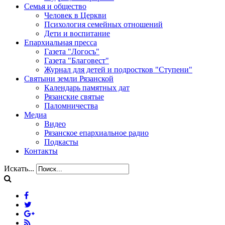
Семья и общество
Человек в Церкви
Психология семейных отношений
Дети и воспитание
Епархиальная пресса
Газета "Логосъ"
Газета "Благовест"
Журнал для детей и подростков "Ступени"
Святыни земли Рязанской
Календарь памятных дат
Рязанские святые
Паломничества
Медиа
Видео
Рязанское епархиальное радио
Подкасты
Контакты
Искать...