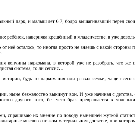
альный парк, и малыш лет 6-7, бодро вышагивавший перед своим
тно: ребёнок, наверняка крещённый в младенчестве, в уже доволь
 от неё осталось, то иногда просто не знаешь с какой стороны 
.
ния кончины наркомана, в которой уже не разобрать, что же 
дистая система, то ли сепсис…
 истории, будь то наркомания или развал семьи, чаще всего 
ции, ныне безжалостно выкинут вон. И уже начиная с детства,
ногого другого того, без чего брак превращается в малень
ами, спрашиваю их мнение по поводу нынешней жуткой статисти
илитарные мысли о низком материальном достатке, при котором