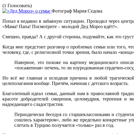
(1 Голосовать)
Фотограф Мария Седова
Попал я недавно в забавную ситуацию. Проходил через центр
«Мама! Папа! Посмотрите – молодой Дед Мороз идёт!».
Смешно, правда? А с другой стороны, подумайте, как это грус
Когда мне предстоит разговор о проблемах семьи или того, что
человеку, где, с религиозной точки зрения, было начало «конца»
Наверное, это похоже на картину медицинского описа
«посаженная» печень, то ли изуродованная сердечно-сосу
Но всё же главная и исходная причина в любой трагической
целеполагания вообще. Причём, начиная с детского возраста.
Благолепный идеал семьи, данный нам в православной тради
красоте добродетелей смирения, целомудрия, терпения и м
надоедающего сладострастия.
Периодически беседуя со старшеклассниками и студент
сошлись характером», либо же предельно конкретные ут
слетать в Турцию получается «только» раз в год.