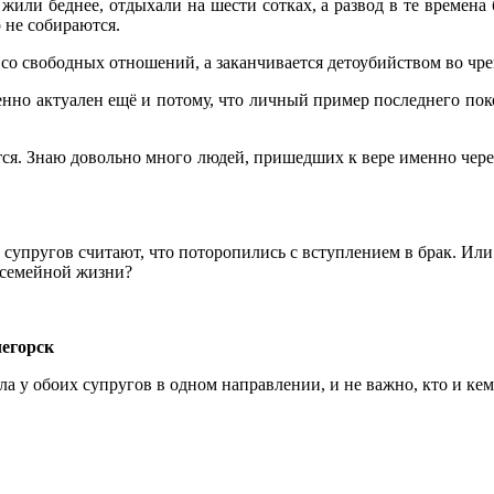
жили беднее, отдыхали на шести сотках, а развод в те времена
 не собираются.
я со свободных отношений, а заканчивается детоубийством во чр
енно актуален ещё и потому, что личный пример последнего пок
атся. Знаю довольно много людей, пришедших к вере именно чер
упругов считают, что поторопились с вступлением в брак. Или 
й семейной жизни?
чегорск
а у обоих супругов в одном направлении, и не важно, кто и кем 