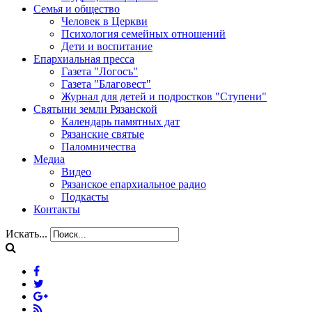
Семья и общество
Человек в Церкви
Психология семейных отношений
Дети и воспитание
Епархиальная пресса
Газета "Логосъ"
Газета "Благовест"
Журнал для детей и подростков "Ступени"
Святыни земли Рязанской
Календарь памятных дат
Рязанские святые
Паломничества
Медиа
Видео
Рязанское епархиальное радио
Подкасты
Контакты
Искать...