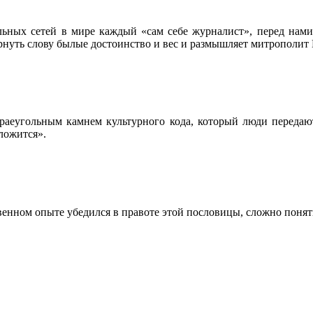
альных сетей в мире каждый «сам себе журналист», перед нам
рнуть слову былые достоинство и вес и размышляет митрополит
раеугольным камнем культурного кода, который люди передают
иложится».
собственном опыте убедился в правоте этой пословицы, сложно п