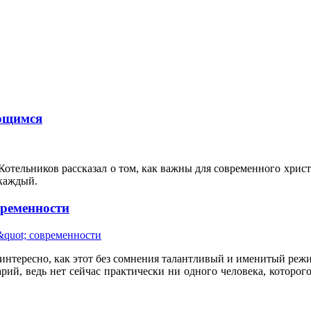
яющимся
тельников рассказал о том, как важны для современного христ
 каждый.
временности
нтересно, как этот без сомнения талантливый и именитый режис
арий, ведь нет сейчас практически ни одного человека, которог