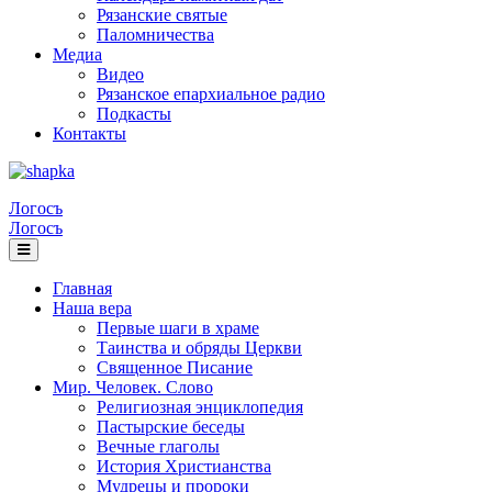
Рязанские святые
Паломничества
Медиа
Видео
Рязанское епархиальное радио
Подкасты
Контакты
Логосъ
Логосъ
Главная
Наша вера
Первые шаги в храме
Таинства и обряды Церкви
Священное Писание
Мир. Человек. Слово
Религиозная энциклопедия
Пастырские беседы
Вечные глаголы
История Христианства
Мудрецы и пророки