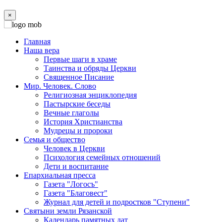
×
Главная
Наша вера
Первые шаги в храме
Таинства и обряды Церкви
Священное Писание
Мир. Человек. Слово
Религиозная энциклопедия
Пастырские беседы
Вечные глаголы
История Христианства
Мудрецы и пророки
Семья и общество
Человек в Церкви
Психология семейных отношений
Дети и воспитание
Епархиальная пресса
Газета "Логосъ"
Газета "Благовест"
Журнал для детей и подростков "Ступени"
Святыни земли Рязанской
Календарь памятных дат