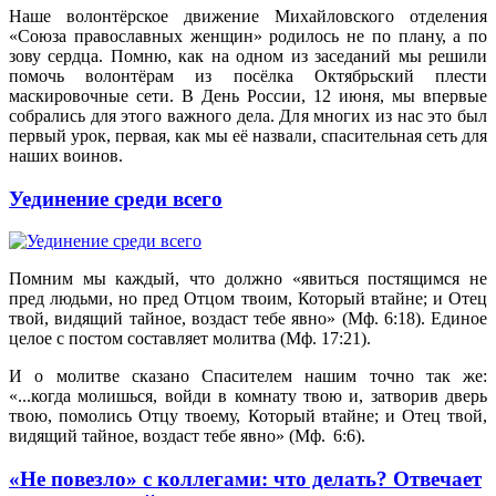
Наше волонтёрское движение Михайловского отделения
«Союза православных женщин» родилось не по плану, а по
зову сердца. Помню, как на одном из заседаний мы решили
помочь волонтёрам из посёлка Октябрьский плести
маскировочные сети. В День России, 12 июня, мы впервые
собрались для этого важного дела. Для многих из нас это был
первый урок, первая, как мы её назвали, спасительная сеть для
наших воинов.
Уединение среди всего
Помним мы каждый, что должно «явиться постящимся не
пред людьми, но пред Отцом твоим, Который втайне; и Отец
твой, видящий тайное, воздаст тебе явно» (Мф. 6:18). Единое
целое с постом составляет молитва (Мф. 17:21).
И о молитве сказано Спасителем нашим точно так же:
«...когда молишься, войди в комнату твою и, затворив дверь
твою, помолись Отцу твоему, Который втайне; и Отец твой,
видящий тайное, воздаст тебе явно» (Мф. 6:6).
«Не повезло» с коллегами: что делать? Отвечает