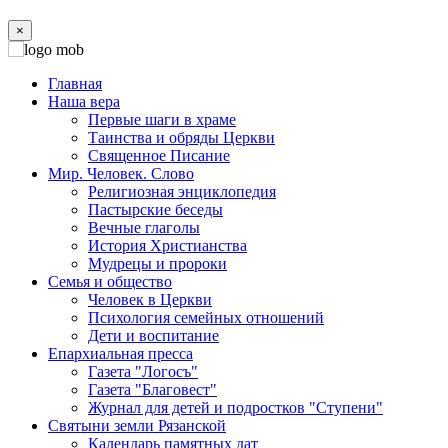
×
Главная
Наша вера
Первые шаги в храме
Таинства и обряды Церкви
Священное Писание
Мир. Человек. Слово
Религиозная энциклопедия
Пастырские беседы
Вечные глаголы
История Христианства
Мудрецы и пророки
Семья и общество
Человек в Церкви
Психология семейных отношений
Дети и воспитание
Епархиальная пресса
Газета "Логосъ"
Газета "Благовест"
Журнал для детей и подростков "Ступени"
Святыни земли Рязанской
Календарь памятных дат