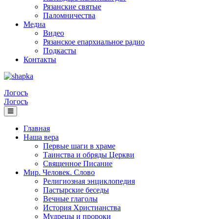
Рязанские святые
Паломничества
Медиа
Видео
Рязанское епархиальное радио
Подкасты
Контакты
Логосъ
Логосъ
Главная
Наша вера
Первые шаги в храме
Таинства и обряды Церкви
Священное Писание
Мир. Человек. Слово
Религиозная энциклопедия
Пастырские беседы
Вечные глаголы
История Христианства
Мудрецы и пророки