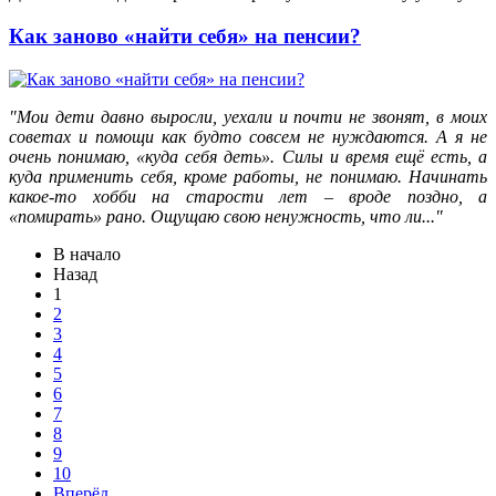
Как заново «найти себя» на пенсии?
"Мои дети давно выросли, уехали и почти не звонят, в моих
советах и помощи как будто совсем не нуждаются. А я не
очень понимаю, «куда себя деть». Силы и время ещё есть, а
куда применить себя, кроме работы, не понимаю. Начинать
какое-то хобби на старости лет – вроде поздно, а
«помирать» рано. Ощущаю свою ненужность, что ли..."
В начало
Назад
1
2
3
4
5
6
7
8
9
10
Вперёд