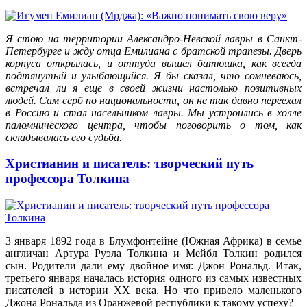
Я стою на территории Александро-Невской лавры в Санкт-
Петербурге и жду отца Емилиана с братской трапезы. Дверь
корпуса открылась, и оттуда вышел батюшка, как всегда
подтянутый и улыбающийся. Я бы сказал, что сомневаюсь,
встречал ли я еще в своей жизни настолько позитивных
людей. Сам серб по национальности, он не так давно переехал
в Россию и стал насельником лавры. Мы устроились в холле
паломнического центра, чтобы поговорить о том, как
складывалась его судьба.
Христианин и писатель: творческий путь
профессора Толкина
3 января 1892 года в Блумфонтейне (Южная Африка) в семье
англичан Артура Руэла Толкина и Мейбл Толкин родился
сын. Родители дали ему двойное имя: Джон Рональд. Итак,
третьего января началась история одного из самых известных
писателей в истории XX века. Но что привело маленького
Джона Рональда из Оранжевой республики к такому успеху?