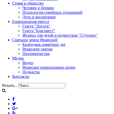
Семья и общество
Человек в Церкви
Психология семейных отношений
Дети и воспитание
Епархиальная пресса
Газета "Логосъ"
Газета "Благовест"
Журнал для детей и подростков "Ступени"
Святыни земли Рязанской
Календарь памятных дат
Рязанские святые
Паломничества
Медиа
Видео
Рязанское епархиальное радио
Подкасты
Контакты
Искать...