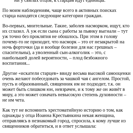
ни у святых отцов, к старцам идут единицы.
По моим наблюдениям, чаще всего в активных поисках
старца находятся следующие категории граждан.
Во-первых, мнительные. Такие, заболев насморком, ищут, кто
их сглазил. А уж если сына с работы за пьянку выгнали – тут
уж точно без проклятия не обошлось. При этом в голову
почему-то не приходит, что насморк – это от незакрытой на
ночь форточки (да и вообще болезни для нас грешных –
спасительны), а уволенный сын-алкоголик – это, с
наибольшей долей вероятности, – плод безбожного
воспитания...
Другие «искатели старцев» ввиду весьма высокой самооценки
очень желают побеседовать за чашкой чая с ангелом. Простой,
пусть и образованный, священник им не подходит, т.к. он
может быть слишком юн, невзрачен, и к тому же он живёт в
миру, а это может означать невысокую степень духовности –
не им чета.
Как тут не вспомнить хрестоматийную историю о том, как
однажды у отца Иоанна Крестьянкина некая женщина,
отправляясь в незнакомый город, спросила, к кому лучше из
священников обратиться, и в ответ услышала: