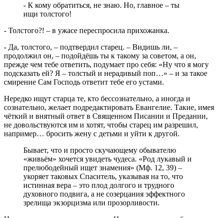
- К кому обратиться, не знаю. Но, главное – ты
ищи толстого!
- Толстого?! – в ужасе переспросила прихожанка.
- Да, толстого, – подтвердил старец. – Видишь ли, –
продолжил он, – подойдёшь ты к такому за советом, а он,
прежде чем тебе ответить, подумает про себя: «Ну что я могу
подсказать ей? Я – толстый и нерадивый поп…» – и за такое
смирение Сам Господь ответит тебе его устами.
Нередко ищут старца те, кто бессознательно, а иногда и
сознательно, желает подредактировать Евангелие. Такие, имея
чёткий и внятный ответ в Священном Писании и Предании,
не довольствуются им и хотят, чтобы старец им разрешил,
например… бросить жену с детьми и уйти к другой.
Бывает, что и просто скучающему обывателю
«живьём» хочется увидеть чудеса. «Род лукавый и
прелюбодейный ищет знамения» (Мф. 12, 39) –
укоряет таковых Спаситель, указывая на то, что
истинная вера – это плод долгого и трудного
духовного подвига, а не созерцания эффектного
зрелища экзорцизма или прозорливости.