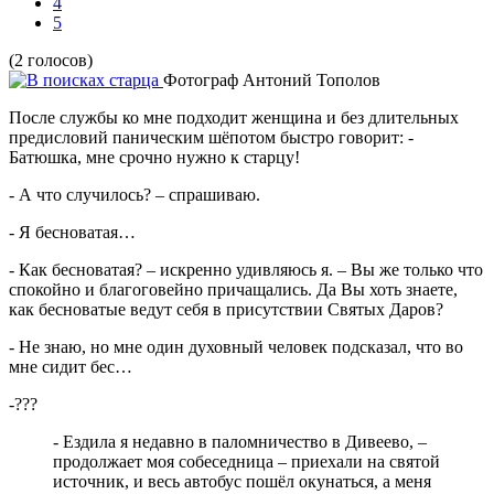
4
5
(2 голосов)
Фотограф Антоний Тополов
После службы ко мне подходит женщина и без длительных
предисловий паническим шёпотом быстро говорит: -
Батюшка, мне срочно нужно к старцу!
- А что случилось? – спрашиваю.
- Я бесноватая…
- Как бесноватая? – искренно удивляюсь я. – Вы же только что
спокойно и благоговейно причащались. Да Вы хоть знаете,
как бесноватые ведут себя в присутствии Святых Даров?
- Не знаю, но мне один духовный человек подсказал, что во
мне сидит бес…
-???
- Ездила я недавно в паломничество в Дивеево, –
продолжает моя собеседница – приехали на святой
источник, и весь автобус пошёл окунаться, а меня