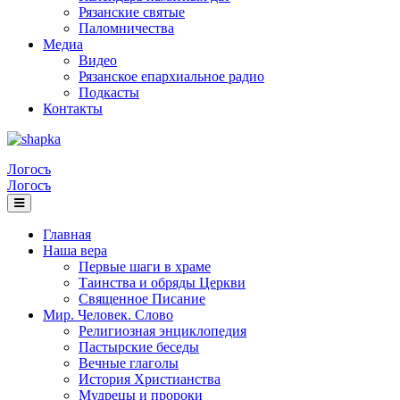
Рязанские святые
Паломничества
Медиа
Видео
Рязанское епархиальное радио
Подкасты
Контакты
Логосъ
Логосъ
Главная
Наша вера
Первые шаги в храме
Таинства и обряды Церкви
Священное Писание
Мир. Человек. Слово
Религиозная энциклопедия
Пастырские беседы
Вечные глаголы
История Христианства
Мудрецы и пророки