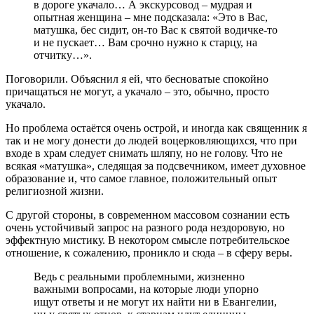
в дороге укачало… А экскурсовод – мудрая и
опытная женщина – мне подсказала: «Это в Вас,
матушка, бес сидит, он-то Вас к святой водичке-то
и не пускает… Вам срочно нужно к старцу, на
отчитку…».
Поговорили. Объяснил я ей, что бесноватые спокойно
причащаться не могут, а укачало – это, обычно, просто
укачало.
Но проблема остаётся очень острой, и иногда как священник я
так и не могу донести до людей воцерковляющихся, что при
входе в храм следует снимать шляпу, но не голову. Что не
всякая «матушка», следящая за подсвечником, имеет духовное
образование и, что самое главное, положительный опыт
религиозной жизни.
С другой стороны, в современном массовом сознании есть
очень устойчивый запрос на разного рода нездоровую, но
эффектную мистику. В некотором смысле потребительское
отношение, к сожалению, проникло и сюда – в сферу веры.
Ведь с реальными проблемными, жизненно
важными вопросами, на которые люди упорно
ищут ответы и не могут их найти ни в Евангелии,