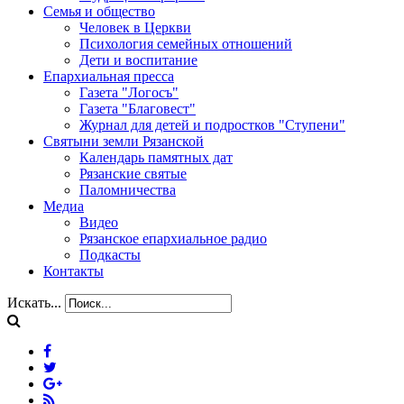
Семья и общество
Человек в Церкви
Психология семейных отношений
Дети и воспитание
Епархиальная пресса
Газета "Логосъ"
Газета "Благовест"
Журнал для детей и подростков "Ступени"
Святыни земли Рязанской
Календарь памятных дат
Рязанские святые
Паломничества
Медиа
Видео
Рязанское епархиальное радио
Подкасты
Контакты
Искать...