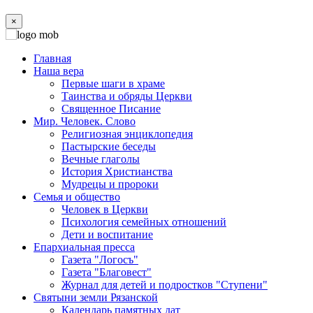
×
Главная
Наша вера
Первые шаги в храме
Таинства и обряды Церкви
Священное Писание
Мир. Человек. Слово
Религиозная энциклопедия
Пастырские беседы
Вечные глаголы
История Христианства
Мудрецы и пророки
Семья и общество
Человек в Церкви
Психология семейных отношений
Дети и воспитание
Епархиальная пресса
Газета "Логосъ"
Газета "Благовест"
Журнал для детей и подростков "Ступени"
Святыни земли Рязанской
Календарь памятных дат