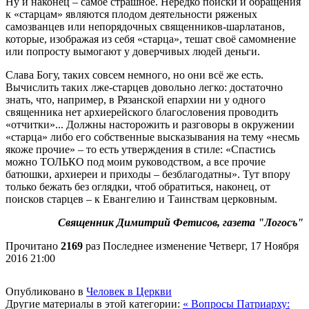
Ну и наконец – самое страшное. Нередко поиски и обращения
к «старцам» являются плодом деятельности ряженых
самозванцев или непорядочных священников-шарлатанов,
которые, изображая из себя «старца», тешат своё самомнение
или попросту вымогают у доверчивых людей деньги.
Слава Богу, таких совсем немного, но они всё же есть.
Вычислить таких лже-старцев довольно легко: достаточно
знать, что, например, в Рязанской епархии ни у одного
священника нет архиерейского благословения проводить
«отчитки»... Должны насторожить и разговоры в окружении
«старца» либо его собственные высказывания на тему «несмь
якоже прочие» – то есть утверждения в стиле: «Спастись
можно ТОЛЬКО под моим руководством, а все прочие
батюшки, архиереи и приходы – безблагодатны». Тут впору
только бежать без оглядки, чтоб обратиться, наконец, от
поисков старцев – к Евангелию и Таинствам церковным.
Священник Димитрий Фетисов, газета "Логосъ"
Прочитано
2169
раз
Последнее изменение Четверг, 17 Ноября
2016 21:00
Опубликовано в
Человек в Церкви
Другие материалы в этой категории:
« Вопросы Патриарху: