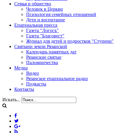
Семья и общество
Человек в Церкви
Психология семейных отношений
Дети и воспитание
Епархиальная пресса
Газета "Логосъ"
Газета "Благовест"
Журнал для детей и подростков "Ступени"
Святыни земли Рязанской
Календарь памятных дат
Рязанские святые
Паломничества
Медиа
Видео
Рязанское епархиальное радио
Подкасты
Контакты
Искать...