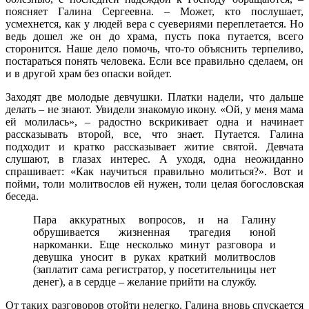
поясняет Галина Сергеевна. – Может, кто послушает,
усмехнется, как у людей вера с суевериями переплетается. Но
ведь дошел же он до храма, пусть пока путается, всего
сторонится. Наше дело помочь, что-то объяснить терпеливо,
постараться понять человека. Если все правильно сделаем, он
и в другой храм без опаски войдет.
Заходят две молодые девчушки. Платки надели, что дальше
делать – не знают. Увидели знакомую икону. «Ой, у меня мама
ей молилась», – радостно вскрикивает одна и начинает
рассказывать второй, все, что знает. Путается. Галина
подходит и кратко рассказывает житие святой. Девчата
слушают, в глазах интерес. А уходя, одна неожиданно
спрашивает: «Как научиться правильно молиться?». Вот и
пойми, толи молитвослов ей нужен, толи целая богословская
беседа.
Пара аккуратных вопросов, и на Галину
обрушивается жизненная трагедия юной
наркоманки. Еще несколько минут разговора и
девушка уносит в руках краткий молитвослов
(заплатит сама регистратор, у посетительницы нет
денег), а в сердце – желание прийти на службу.
От таких разговоров отойти нелегко. Галина вновь спускается