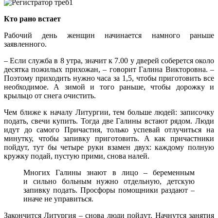
Кто рано встает
Рабочий день женщин начинается намного раньше
заявленного.
– Если служба в 8 утра, значит к 7.00 у дверей соберется около
десятка пожилых прихожан, – говорит Галина Викторовна. –
Поэтому приходить нужно часа за 1,5, чтобы приготовить все
необходимое. А зимой и того раньше, чтобы дорожку и
крыльцо от снега очистить.
Чем ближе к началу Литургии, тем больше людей: записочку
подать, свечи купить. Тогда две Галины встают рядом. Люди
идут до самого Причастия, только успевай отлучиться на
минутку, чтобы запивку приготовить. А как причастники
пойдут, тут бы четыре руки взамен двух: каждому полную
кружку подай, пустую прими, снова налей.
Многих Галины знают в лицо – беременным
и сильно больным нужно отдельную, детскую
запивку подать. Просфоры помощники раздают –
иначе не управиться.
Закончится Литургия – снова люди пойдут. Начнутся занятия