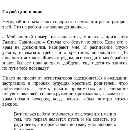
Служба дни и ночи
Неслучайно вначале мы говорили о служении регистраторов
треб. Это не работа «от звонка до звонка».
– Мой личный номер телефона есть у многих, – признается
Галина Савинская. – Откуда его берут, не знаю. Если кто в
храм не дозвонился, набирают мне. И расписание служб
узнать, и заказать требы, и о крестинах договориться. До
смешного доходит. Живу-то рядом, все соседи о моей работе
знают. Бывает, пока до храма дойдешь, еще с десяток записок
по пути тебе передадут.
Никто не просит от регистраторов задерживаться в ожидании
застрявших в пробках будущих крестных родителей, чтоб
побеседовать с ними, искать провожатых для внезапно
почувствовавшей головокружение прихожанки, срываться в
храм поздно вечером, когда кто-то забыл внутри что-то
важное.
Вот только работа отличается от служения именно
тем, что первая делается пусть и на совесть, но
ради денег, а второе ставит во главу угла любовь к
ближнему.