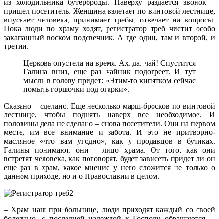
из холодильника бутерброды. Наверху раздается звонок –
пришел посетитель. Женщина взлетает по винтовой лестнице,
впускает человека, принимает требы, отвечает на вопросы.
Пока люди по храму ходят, регистратор треб чистит особо
закапанный воском подсвечник. А где один, там и второй, и
третий.
Церковь опустела на время. Ах, да, чай! Спустится
Галина вниз, еще раз чайник подогреет. И тут
мысль в голову придет: «Этим-то кипятком сейчас
помыть горшочки под огарки».
Сказано – сделано. Еще несколько марш-бросков по винтовой
лестнице, чтобы поднять наверх все необходимое. И
половины дела не сделано – снова посетители. Они на первом
месте, им все внимание и забота. И это не притворно-
масляное «что вам угодно», как у продавцов в бутиках.
Галины понимают, они – лицо храма. От того, как они
встретят человека, как поговорят, будет зависеть придет ли он
еще раз в храм, какое мнение у него сложится не только о
данном приходе, но и о Православии в целом.
– Храм наш при больнице, люди приходят каждый со своей
болезнью, с последней надеждой к Господу обращаются, –