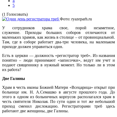
4
5
(1 Голосовать)
Фото: ryazeparh.ru
У сотрудников храма свое, порой незаметное,
служение. Приходы больших соборов отличаются от
маленьких храмов, как жизнь в столице – от провинциальной.
Там, где в соборе работает два-три человека, на маленьком
приходе должен управиться один.
Есть в церкви ― должность «регистратор треб». Из названия
понятно – люди принимают «записочки», ведут им учет и
подают священнику в нужный момент. Но только ли в этом
их работа?
Две Галины
Храм в честь иконы Божией Матери «Всецарица» открыт при
больнице им. Н. А.Семашко в августе прошлого года. До
этого в одном из больничных корпусов располагался храм в
честь святителя Николая. По сути один и тот же небольшой
приход сменил дислокацию. Регистраторами треб здесь
работают две женщины, две Галины.