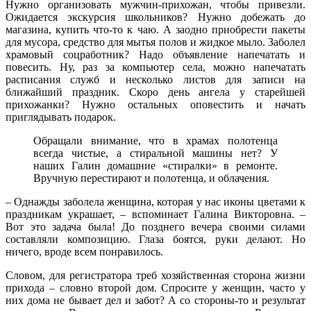
Нужно организовать мужчин-прихожан, чтобы привезли.
Ожидается экскурсия школьников? Нужно добежать до
магазина, купить что-то к чаю. А заодно приобрести пакеты
для мусора, средство для мытья полов и жидкое мыло. Заболел
храмовый соцработник? Надо объявление напечатать и
повесить. Ну, раз за компьютер села, можно напечатать
расписания служб и несколько листов для записи на
ближайший праздник. Скоро день ангела у старейшей
прихожанки? Нужно остальных оповестить и начать
приглядывать подарок.
Обращали внимание, что в храмах полотенца
всегда чистые, а стиральной машины нет? У
наших Галин домашние «стиралки» в ремонте.
Вручную перестирают и полотенца, и облачения.
– Однажды заболела женщина, которая у нас иконы цветами к
праздникам украшает, – вспоминает Галина Викторовна. –
Вот это задача была! До позднего вечера своими силами
составляли композицию. Глаза боятся, руки делают. Но
ничего, вроде всем понравилось.
Словом, для регистратора треб хозяйственная сторона жизни
прихода – словно второй дом. Спросите у женщин, часто у
них дома не бывает дел и забот? А со стороны-то и результат