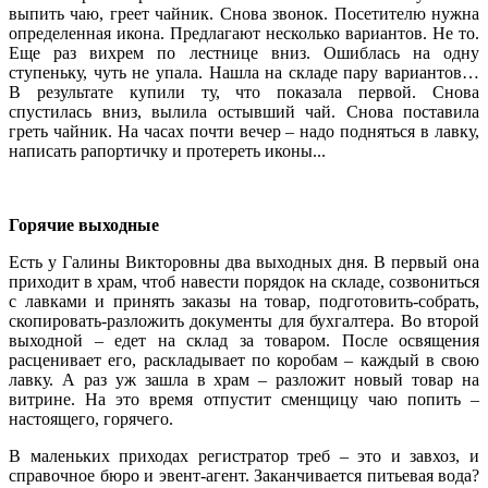
выпить чаю, греет чайник. Снова звонок. Посетителю нужна
определенная икона. Предлагают несколько вариантов. Не то.
Еще раз вихрем по лестнице вниз. Ошиблась на одну
ступеньку, чуть не упала. Нашла на складе пару вариантов…
В результате купили ту, что показала первой. Снова
спустилась вниз, вылила остывший чай. Снова поставила
греть чайник. На часах почти вечер – надо подняться в лавку,
написать рапортичку и протереть иконы...
Горячие выходные
Есть у Галины Викторовны два выходных дня. В первый она
приходит в храм, чтоб навести порядок на складе, созвониться
с лавками и принять заказы на товар, подготовить-собрать,
скопировать-разложить документы для бухгалтера. Во второй
выходной – едет на склад за товаром. После освящения
расценивает его, раскладывает по коробам – каждый в свою
лавку. А раз уж зашла в храм – разложит новый товар на
витрине. На это время отпустит сменщицу чаю попить –
настоящего, горячего.
В маленьких приходах регистратор треб – это и завхоз, и
справочное бюро и эвент-агент. Заканчивается питьевая вода?