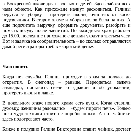
в Воскресной школе для взрослых и детей. Здесь забота всех
чаем обнести. Как прихожане начнут расходиться, Галины
берутся за уборку – протереть иконы, очистить от воска
подсвечники. В старом храме и уборка полов была на них. А
еще подсчитать выручку, оформить документы, разобрать и
помыть посуду после чаепитий. По выходным храм работает
до 15.00, последние прихожане с детьми уходят в третьем часу.
Вот и задачка на сообразительность – во сколько отправляются
домой регистраторы треб в «короткий день».
Чаю попить
Когда нет службы, Галины приходят в храм за полчаса до
открытия. В снегопад – раньше. Переодеться, зажечь
лампадки, поставить свечи о здравии и об упокоении,
протереть иконы в лавке.
В цокольном этаже нового храма есть кухня. Когда ставили
духовку, женщины радовались – «будем пироги печь». Только
пока чудо техники стоит не опробованным. А вот чайники
здесь подогревают часто.
Ближе к полудню Галина Викторовна ставит чайник, достает