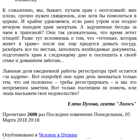
К сожалению, мы, бывает, путаем храм с неотложкой: мне
плохо, срочно нужен священник, или хотя бы помолиться в
церкви. И крайне удивляемся, если рано утром или поздно
вечером находим храм запертым. А задушевные беседы за
чаем в трапезной? Они так увлекательны, что время летит
птицей! Разве тут вспомнишь о том, что «тетеньке, которая
живет в храме» после нас еще придется домыть посуду,
разобрать все по местам, заполнить необходимые документы,
подготовить храм к следующему дню и поспешить к своей
семье и домашним заботам...
Львиная доля ежедневной работы регистратора треб остается
«за кадром». Вот попробуй они один день заниматься только
тем, что им положено – требы регистрировать – и мы это
непременно заметим. Вот только поспешим ли помочь, или
лишь выскажем свое недовольство?
Елена Пухова, газета "Логосъ"
Прочитано
2608
раз
Последнее изменение Понедельник, 05
Марта 2018 20:18
Опубликовано в
Человек в Церкви