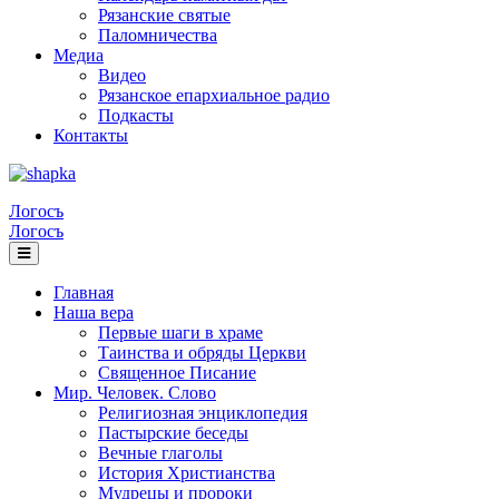
Рязанские святые
Паломничества
Медиа
Видео
Рязанское епархиальное радио
Подкасты
Контакты
Логосъ
Логосъ
Главная
Наша вера
Первые шаги в храме
Таинства и обряды Церкви
Священное Писание
Мир. Человек. Слово
Религиозная энциклопедия
Пастырские беседы
Вечные глаголы
История Христианства
Мудрецы и пророки