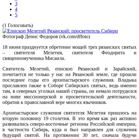
3
4
5
(1 Голосовать)
Фотограф Денис Федоров (vk.com/dffoto)
18 июня празднуется обретение мощей трех рязанских святых
– святителя Мелетия, святителя Феодорита и
священномученика Мисаила.
Святитель Мелетий, епископ Рязанский и Зарайский,
почитается не только у нас на Рязанской земле, где прошли
последние годы его архипастырского служения. Владыка
прославлен также в Соборе Сибирских святых, ведь именно
там, в северных уголках нашей страны, он немало потрудился
на ниве миссионерской и просветительской деятельности,
обратив к православной вере многих язычников.
Архипастырское служения святителя Мелетия пришлось на
вторую половину 19 столетия. В это время как раз активно
развивались северо-восточные регионы Российской империи,
в частности Сибирь, куда и был направлен для служения
будущий святой. На протяжении 30 лет, сначала будучи