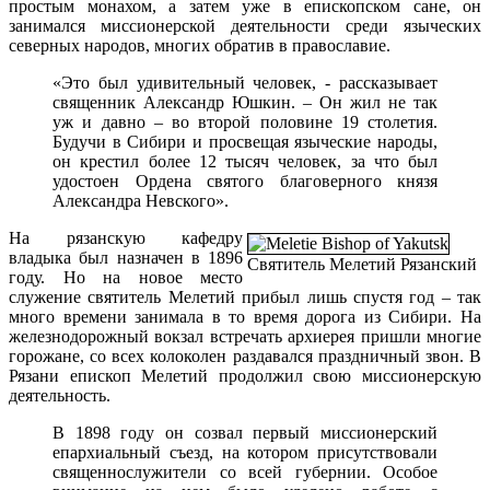
простым монахом, а затем уже в епископском сане, он
занимался миссионерской деятельности среди языческих
северных народов, многих обратив в православие.
«Это был удивительный человек, - рассказывает
священник Александр Юшкин. – Он жил не так
уж и давно – во второй половине 19 столетия.
Будучи в Сибири и просвещая языческие народы,
он крестил более 12 тысяч человек, за что был
удостоен Ордена святого благоверного князя
Александра Невского».
На рязанскую кафедру
владыка был назначен в 1896
Святитель Мелетий Рязанский
году. Но на новое место
служение святитель Мелетий прибыл лишь спустя год – так
много времени занимала в то время дорога из Сибири. На
железнодорожный вокзал встречать архиерея пришли многие
горожане, со всех колоколен раздавался праздничный звон. В
Рязани епископ Мелетий продолжил свою миссионерскую
деятельность.
В 1898 году он созвал первый миссионерский
епархиальный съезд, на котором присутствовали
священнослужители со всей губернии. Особое