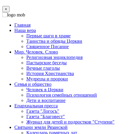
×
Главная
Наша вера
Первые шаги в храме
Таинства и обряды Церкви
Священное Писание
Мир. Человек. Слово
Религиозная энциклопедия
Пастырские беседы
Вечные глаголы
История Христианства
Мудрецы и пророки
Семья и общество
Человек в Церкви
Психология семейных отношений
Дети и воспитание
Епархиальная пресса
Газета "Логосъ"
Газета "Благовест"
Журнал для детей и подростков "Ступени"
Святыни земли Рязанской
Календарь памятных дат