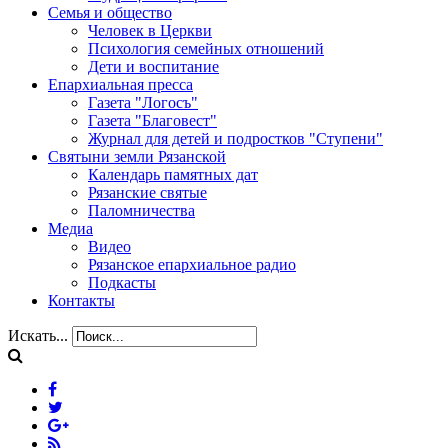
Семья и общество
Человек в Церкви
Психология семейных отношений
Дети и воспитание
Епархиальная пресса
Газета "Логосъ"
Газета "Благовест"
Журнал для детей и подростков "Ступени"
Святыни земли Рязанской
Календарь памятных дат
Рязанские святые
Паломничества
Медиа
Видео
Рязанское епархиальное радио
Подкасты
Контакты
Искать...