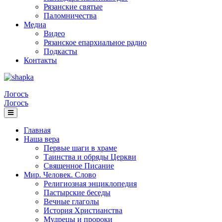
Рязанские святые
Паломничества
Медиа
Видео
Рязанское епархиальное радио
Подкасты
Контакты
Логосъ
Логосъ
Главная
Наша вера
Первые шаги в храме
Таинства и обряды Церкви
Священное Писание
Мир. Человек. Слово
Религиозная энциклопедия
Пастырские беседы
Вечные глаголы
История Христианства
Мудрецы и пророки