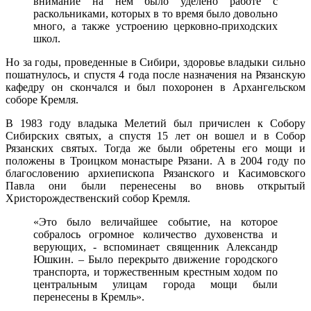
внимание на нем было уделено работе с
раскольниками, которых в то время было довольно
много, а также устроению церковно-приходских
школ.
Но за годы, проведенные в Сибири, здоровье владыки сильно
пошатнулось, и спустя 4 года после назначения на Рязанскую
кафедру он скончался и был похоронен в Архангельском
соборе Кремля.
В 1983 году владыка Мелетий был причислен к Собору
Сибирских святых, а спустя 15 лет он вошел и в Собор
Рязанских святых. Тогда же были обретены его мощи и
положены в Троицком монастыре Рязани. А в 2004 году по
благословению архиепископа Рязанского и Касимовского
Павла они были перенесены во вновь открытый
Христорождественский собор Кремля.
«Это было величайшее событие, на которое
собралось огромное количество духовенства и
верующих, - вспоминает священник Александр
Юшкин. – Было перекрыто движение городского
транспорта, и торжественным крестным ходом по
центральным улицам города мощи были
перенесены в Кремль».