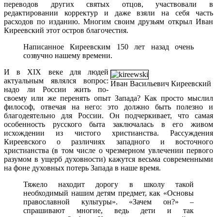
переводов других святых отцов, участвовали в
редактировании корректур и даже взяли на себя часть
расходов по изданию. Многим своим друзьям открыл Иван
Киреевский этот остров благочестия.
Написанное Киреевским 150 лет назад очень
созвучно нашему времени.
И в XIX веке для людей
актуальным являлся вопрос:
Иван Васильевич Киреевский
надо ли России жить по-
своему или же перенять опыт Запада? Как просто мыслил
философ, отвечая на него: это должно быть полезно и
благодеятельно для России. Он подчеркивает, что самая
особенность русского быта заключалась в его живом
исхождении из чистого христианства. Рассуждения
Киреевского о различиях западного и восточного
христианства (в том числе о чрезмерном увлечении первого
разумом в ущерб духовности) кажутся весьма современными
на фоне духовных потерь Запада в наше время.
Тяжело находит дорогу в школу такой
необходимый нашим детям предмет, как «Основы
православной культуры». «Зачем он?» –
спрашивают многие, ведь дети и так