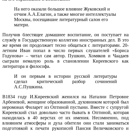
На него оказали большое влияние Жуковский и
отчим А.А.Елагин, а также многие интеллектуалы
Москвы, посещавшие литературный салон его
матери.
Получив блестящее домашнее воспитание, он поступает на
службу в Государственную коллегию иностранных дел. В это
же время он продолжает тесно общаться с литераторами. 20-
летним Иван попал в число первых слушателей «Бориса
Годунова» – читал сам автор. Пушкин, Хомяков и Чаадаев
сыграли немалую роль в становлении Киреевского как
литератора и философа.
И он первым в истории русской литературы
сделал критический разбор сочинений
А.С.Пушкина.
В1834 году И.Киреевский женился на Наталии Петровне
Арбеневой, женщине образованной, духовником которой был
иеромонах Филарет из Оптиной пустыни. Вместе с супругой
Киреевский стал довольно часто бывать в Оптиной, которая
находилась в 40 верстах от их имения. Несомненно, под
влиянием атмосферы и духа обители они стали заниматься
подготовкой к печати рукописей Паисия Величковского и