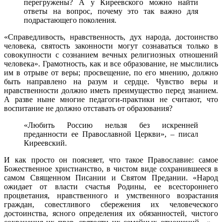
перегружены? А у Киреевского можно найти
ответы на вопрос, почему это так важно для
подрастающего поколения.
«Справедливость, нравственность, дух народа, достоинство
человека, святость законности могут сознаваться только в
совокупности с сознанием вечных религиозных отношений
человека». Грамотность, как и все образование, не мыслились
им в отрыве от веры; просвещение, по его мнению, должно
быть направлено на разум и сердце. Чувство веры и
нравственности должно иметь преимущество перед знанием.
А разве ныне многие педагоги-практики не считают, что
воспитание не должно отставать от образования?
«Любить Россию нельзя без искренней
преданности ее Православной Церкви», – писал
Киреевский.
И как просто он поясняет, что такое Православие: самое
Божественное христианство, в чистом виде сохранившееся в
самом Священном Писании и Святом Предании. «Народ
ожидает от власти счастья Родины, ее всестороннего
процветания, нравственного и умственного возрастания
граждан, совестливого сбережения их человеческого
достоинства, ясного определения их обязанностей, чистого