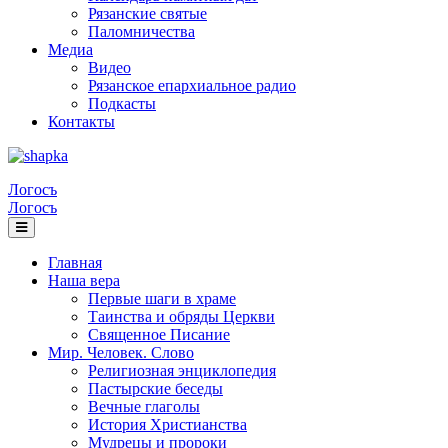
Рязанские святые
Паломничества
Медиа
Видео
Рязанское епархиальное радио
Подкасты
Контакты
Логосъ
Логосъ
Главная
Наша вера
Первые шаги в храме
Таинства и обряды Церкви
Священное Писание
Мир. Человек. Слово
Религиозная энциклопедия
Пастырские беседы
Вечные глаголы
История Христианства
Мудрецы и пророки