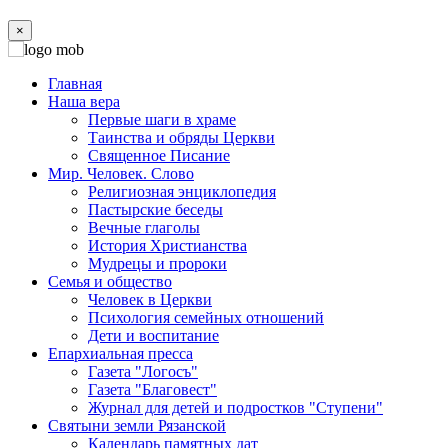
×
Главная
Наша вера
Первые шаги в храме
Таинства и обряды Церкви
Священное Писание
Мир. Человек. Слово
Религиозная энциклопедия
Пастырские беседы
Вечные глаголы
История Христианства
Мудрецы и пророки
Семья и общество
Человек в Церкви
Психология семейных отношений
Дети и воспитание
Епархиальная пресса
Газета "Логосъ"
Газета "Благовест"
Журнал для детей и подростков "Ступени"
Святыни земли Рязанской
Календарь памятных дат