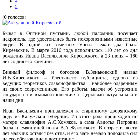
4
5
(0 голосов)
Бывая в Оптиной пустыни, любой паломник посещает
некрополь, где удостоились быть похороненными известные
люди. В одной из заметных могил лежат два брата
Киреевские. В марте 2016 года исполнилось 110 лет со дня
рождения Ивана Васильевича Киреевского, а 23 июня – 160
лет со дня его кончины.
Видный философ и богослов В.Зеньковский назвал
И.В.Киреевского – блестящего публициста, одного из
ведущих теоретиков славянофильства – наиболее одарённым
из своих современников. Его работы, мысли об устроении
государства и взаимоотношениях с Церковью актуальны и в
наши дни.
Иван Васильевич принадлежал к старинному дворянскому
роду из Калужской губернии. Из этого рода происходил по
матери славянофил А.С.Хомяков, а сама Авдотья Петровна
была племянницей поэта В.А.Жуковского. В возрасте шести
лет мальчик остался без отца, и его мать немало положила сил
на его образование и воспитание.