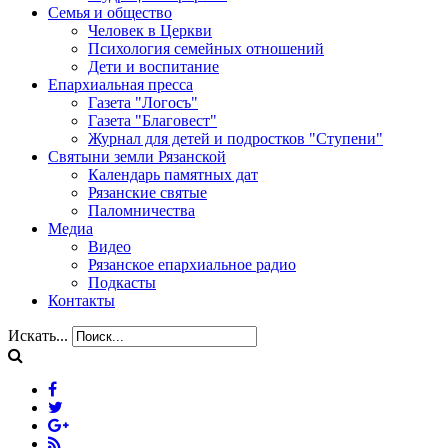
Семья и общество
Человек в Церкви
Психология семейных отношений
Дети и воспитание
Епархиальная пресса
Газета "Логосъ"
Газета "Благовест"
Журнал для детей и подростков "Ступени"
Святыни земли Рязанской
Календарь памятных дат
Рязанские святые
Паломничества
Медиа
Видео
Рязанское епархиальное радио
Подкасты
Контакты
Искать...