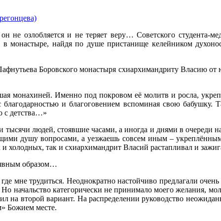
н не озлобляется и не теряет веру… Советского студента-мед
е в монастыре, найдя по душе пристанище келейником духоно
Пафнутьева Боровского монастыря схиархимандриту Власию от ю
вшая монахиней. Именно под покровом её молитв и росла, укрепл
 с благодарностью и благоговением вспоминая свою бабушку. 
о с детства…»
 тысячи людей, стоявшие часами, а иногда и днями в очереди на 
щими душу вопросами, а уезжаешь совсем иным – укреплённым 
х и холодных, так и схиархимандрит Власий растапливал и заж
ь явным образом…
 где мне трудиться. Неоднократно настойчиво предлагали очень
ее. Но начальство категорически не принимало моего желания, мо
вил на второй вариант. На распределении руководство неожида
м» Божием месте.