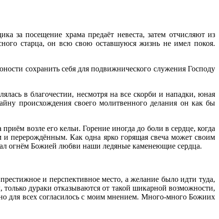
ика за посещение храма предаёт невеста, затем отчисляют из
сного старца, он всю свою оставшуюся жизнь не имел покоя.
ности сохранить себя для подвижнического служения Господу
ялась в благочестии, несмотря на все скорби и нападки, юная
Тайну происхождения своего молитвенного делания он как бы
приём возле его кельи. Горение иногда до боли в сердце, когда
и перерождённым. Как одна ярко горящая свеча может своим
игал огнём Божией любви наши ледяные каменеющие сердца.
 престижное и перспективное место, а желание было идти туда,
л, только дураки отказываются от такой шикарной возможности,
нно для всех согласилось с моим мнением. Много-много Божиих