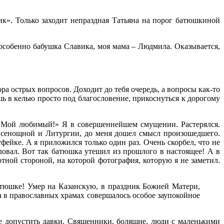
ик». Только заходит непраздная Татьяна на порог батюшкиной
особенно бабушка Славика, моя мама – Людмила. Оказывается,
ора острых вопросов. Доходит до тебя очередь, а вопросы как-то
ишь в келью просто под благословение, прикоснуться к дорогому
л: «Мой любимый!» Я в совершеннейшем смущении. Растерялся.
на всенощной и Литургии, до меня дошел смысл произошедшего.
ейке. А я приложился только один раз. Очень скорбел, что не
еловал. Вот так батюшка утешил из прошлого в настоящее! А в
тной стороной, на которой фотография, которую я не заметил.
атюшке! Умер на Казанскую, в праздник Божией Матери,
а в православных храмах совершалось особое заупокойное
е допустить давки. Священники, болящие, люди с маленькими