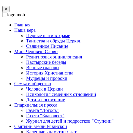
×
Главная
Наша вера
Первые шаги в храме
Таинства и обряды Церкви
Священное Писание
Мир. Человек. Слово
Религиозная энциклопедия
Пастырские беседы
Вечные глаголы
История Христианства
Мудрецы и пророки
Семья и общество
Человек в Церкви
Психология семейных отношений
Дети и воспитание
Епархиальная пресса
Газета "Логосъ"
Газета "Благовест"
Журнал для детей и подростков "Ступени"
Святыни земли Рязанской
Календарь памятных дат