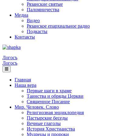
Рязанские святые
Паломничества
Медиа
Видео
Рязанское епархиальное радио
Подкасты
Контакты
Логосъ
Логосъ
Главная
Наша вера
Первые шаги в храме
Таинства и обряды Церкви
Священное Писание
Мир. Человек. Слово
Религиозная энциклопедия
Пастырские беседы
Вечные глаголы
История Христианства
Мудрецы и пророки