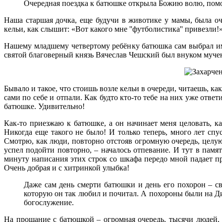
Очередная поездка к батюшке открыла Божию волю, помо
Наша старшая дочка, еще будучи в животике у мамы, была оч
кельи, как слышит: «Вот какого мне ''футболистика'' привезли!
Нашему младшему четвертому ребёнку батюшка сам выбрал имя
святой благоверный князь Вячеслав Чешский был внуком муч
Бывало и такое, что стоишь возле кельи в очереди, читаешь, ка
сами по себе и отпали. Как будто кто-то тебе на них уже отве
батюшке. Удивительно!
Как-то приезжаю к батюшке, а он начинает меня целовать, к
Никогда еще такого не было! И только теперь, много лет спу
Смотрю, как люди, повторно отстояв огромную очередь, целую
успел подойти повторно, – началось отпевание. И тут в памя
минуту написания этих строк со шкафа передо мной падает пр
Очень добрая и с хитринкой улыбка!
Даже сам день смерти батюшки и день его похорон – с
которую он так любил и почитал. А похороны были на Ди
богослужение.
На прощание с батюшкой – огромная очередь, тысячи людей,