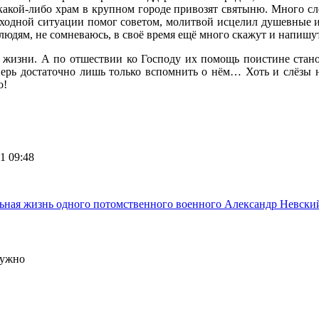
 какой-либо храм в крупном городе привозят святыню. Много сл
звыходной ситуации помог советом, молитвой исцелил душевные и
людям, не сомневаюсь, в своё время ещё много скажут и напишу
 жизни. А по отшествии ко Господу их помощь поистине стан
ерь достаточно лишь только вспомнить о нём… Хоть и слёзы на
о!
1 09:48
льная жизнь одного потомственного военного
Александр Невский
нужно