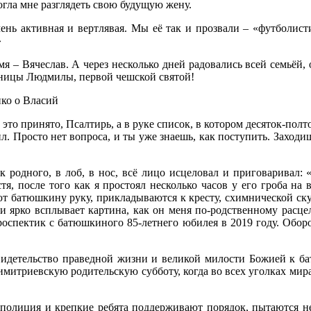
гла мне разглядеть свою будущую жену.
ень активная и вертлявая. Мы её так и прозвали – «футболист
»
 – Вячеслав. А через несколько дней радовались всей семьёй, 
еницы Людмилы, первой чешской святой!
к это принято, Псалтирь, а в руке список, в котором десяток-полт
тил. Просто нет вопроса, и ты уже знаешь, как поступить. Заход
ак родного, в лоб, в нос, всё лицо исцеловал и приговарива
стя, после того как я простоял несколько часов у его гроба 
т батюшкину руку, прикладываются к кресту, схимнической скуф
ти ярко всплывает картина, как он меня по-родственному расц
оспектик с батюшкиного 85-летнего юбилея в 2019 году. Оборо
видетельство праведной жизни и великой милости Божией к б
митриевскую родительскую субботу, когда во всех уголках мир
 полиция и крепкие ребята поддерживают порядок, пытаются н