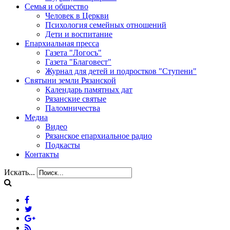
Семья и общество
Человек в Церкви
Психология семейных отношений
Дети и воспитание
Епархиальная пресса
Газета "Логосъ"
Газета "Благовест"
Журнал для детей и подростков "Ступени"
Святыни земли Рязанской
Календарь памятных дат
Рязанские святые
Паломничества
Медиа
Видео
Рязанское епархиальное радио
Подкасты
Контакты
Искать...