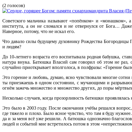
(2 голосов)
Советского мальчика называют «попёнком» и «монашком», а о
института, а он не сломался и не отвернулся от Бога… Даж
Наверное, потому, что не искал его.
Что давало силы будущему духовнику Рождества Богородицы 
и людям?
До 10-летнего возраста его воспитывала родная бабушка, ста
натура внука. Батюшка Власий сам говорил об этом не раз,
случайно приоткрывает вполголоса, в полфразы: «Горение был
Это горение и любовь, думаю, ясно чувствовали многие сотни и
ты приезжаешь в одном состоянии, с мучающими и разрываю
огнём зажечь множество и множество других, до поры мёртвы
Несколько случаев, когда прозорливость батюшки проявлялас
Это было в 2003 году. После окончания учёбы решался вопрос,
где тяжело и плохо. Было ясное чувство, что там я буду нужн
да и за меня всё уже решили. А батюшка однозначно благосло
людей и событий мне встретилось потом в этом «непрестижно