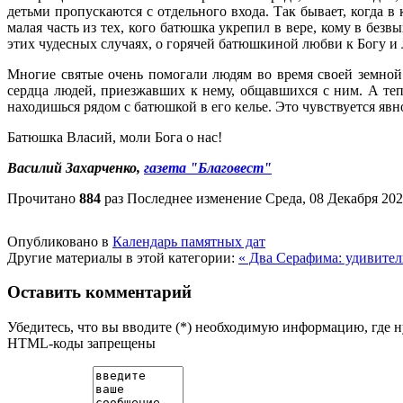
детьми пропускаются с отдельного входа. Так бывает, когда в
малая часть из тех, кого батюшка укрепил в вере, кому в бе
этих чудесных случаях, о горячей батюшкиной любви к Богу и 
Многие святые очень помогали людям во время своей земной
сердца людей, приезжавших к нему, общавшихся с ним. А теп
находишься рядом с батюшкой в его келье. Это чувствуется явн
Батюшка Власий, моли Бога о нас!
Василий Захарченко,
газета "Благовест"
Прочитано
884
раз
Последнее изменение Среда, 08 Декабря 202
Опубликовано в
Календарь памятных дат
Другие материалы в этой категории:
« Два Серафима: удивите
Оставить комментарий
Убедитесь, что вы вводите (*) необходимую информацию, где 
HTML-коды запрещены