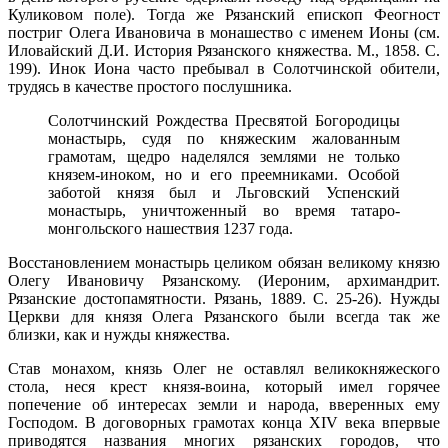
Куликовом поле). Тогда же Рязанский епископ Феогност
постриг Олега Ивановича в монашество с именем Ионы (см.
Иловайский Д.И. История Рязанского княжества. М., 1858. С.
199). Инок Иона часто пребывал в Солотчинской обители,
трудясь в качестве простого послушника.
Солотчинский Рождества Пресвятой Богородицы
монастырь, судя по княжеским жалованным
грамотам, щедро наделялся землями не только
князем-иноком, но и его преемниками. Особой
заботой князя был и Льговский Успенский
монастырь, уничтоженный во время татаро-
монгольского нашествия 1237 года.
Восстановлением монастырь целиком обязан великому князю
Олегу Ивановичу Рязанскому. (Иероним, архимандрит.
Рязанские достопамятности. Рязань, 1889. С. 25-26). Нужды
Церкви для князя Олега Рязанского были всегда так же
близки, как и нужды княжества.
Став монахом, князь Олег не оставлял великокняжеского
стола, неся крест князя-воина, который имел горячее
попечение об интересах земли и народа, вверенных ему
Господом. В договорных грамотах конца XIV века впервые
приводятся названия многих рязанских городов, что