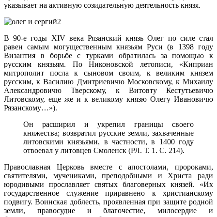
указывает на активную созидательную деятельность князя.
В 90-е годы XIV века Рязанский князь Олег по силе стал
равен самым могущественным князьям Руси (в 1398 году
Византия в борьбе с турками обратилась за помощью к
русским князьям. По Никоновской летописи, «Киприан
митрополит посла к сыновом своим, к великим князем
русским, к Василию Дмитриевичю Московскому, к Михаилу
Александровичю Тверскому, к Витовту Кестутьевичю
Литовскому, еще же и к великому князю Олегу Ивановичю
Рязанскому…»).
Он расширил и укрепил границы своего
княжества; возвратил русские земли, захваченные
литовскими князьями, в частности, в 1400 году
отвоевал у литовцев Смоленск (РЛ. Т. 1. С. 214).
Православная Церковь вместе с апостолами, пророками,
святителями, мучениками, преподобными и Христа ради
юродивыми прославляет святых благоверных князей. «Их
государственное служение приравнено к христианскому
подвигу. Воинская доблесть, проявленная при защите родной
земли, правосудие и благочестие, милосердие и