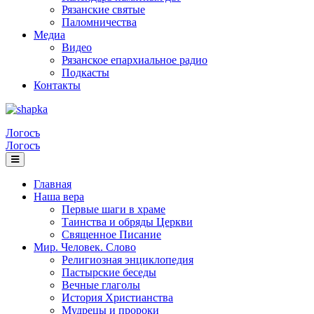
Рязанские святые
Паломничества
Медиа
Видео
Рязанское епархиальное радио
Подкасты
Контакты
Логосъ
Логосъ
Главная
Наша вера
Первые шаги в храме
Таинства и обряды Церкви
Священное Писание
Мир. Человек. Слово
Религиозная энциклопедия
Пастырские беседы
Вечные глаголы
История Христианства
Мудрецы и пророки