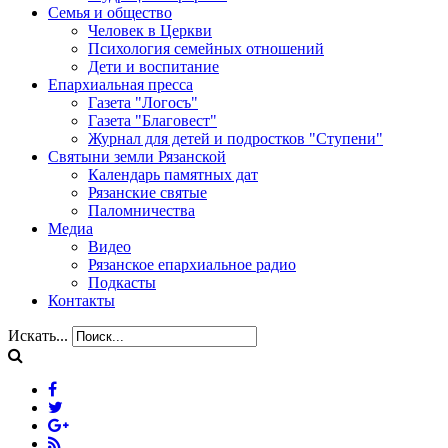
Семья и общество
Человек в Церкви
Психология семейных отношений
Дети и воспитание
Епархиальная пресса
Газета "Логосъ"
Газета "Благовест"
Журнал для детей и подростков "Ступени"
Святыни земли Рязанской
Календарь памятных дат
Рязанские святые
Паломничества
Медиа
Видео
Рязанское епархиальное радио
Подкасты
Контакты
Искать...