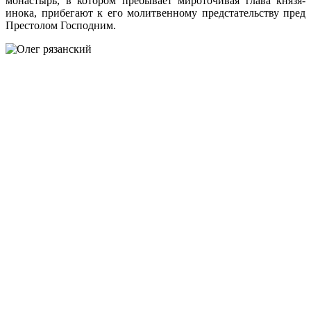
монастырь, в котором пребывает мироточивая глава князя-
инока, прибегают к его молитвенному предстательству пред
Престолом Господним.