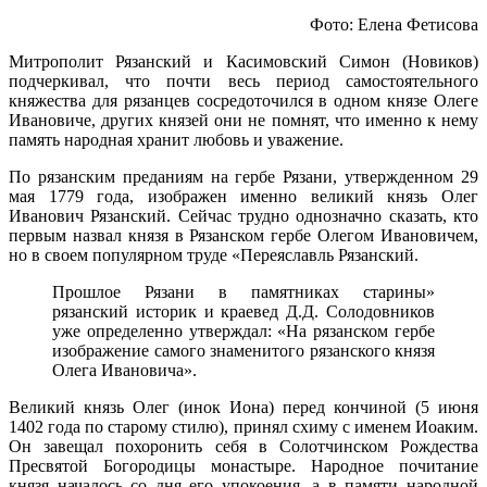
Фото: Елена Фетисова
Митрополит Рязанский и Касимовский Симон (Новиков)
подчеркивал, что почти весь период самостоятельного
княжества для рязанцев сосредоточился в одном князе Олеге
Ивановиче, других князей они не помнят, что именно к нему
память народная хранит любовь и уважение.
По рязанским преданиям на гербе Рязани, утвержденном 29
мая 1779 года, изображен именно великий князь Олег
Иванович Рязанский. Сейчас трудно однозначно сказать, кто
первым назвал князя в Рязанском гербе Олегом Ивановичем,
но в своем популярном труде «Переяславль Рязанский.
Прошлое Рязани в памятниках старины»
рязанский историк и краевед Д.Д. Солодовников
уже определенно утверждал: «На рязанском гербе
изображение самого знаменитого рязанского князя
Олега Ивановича».
Великий князь Олег (инок Иона) перед кончиной (5 июня
1402 года по старому стилю), принял схиму с именем Иоаким.
Он завещал похоронить себя в Солотчинском Рождества
Пресвятой Богородицы монастыре. Народное почитание
князя началось со дня его упокоения, а в памяти народной