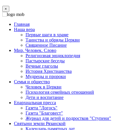
×
Главная
Наша вера
Первые шаги в храме
Таинства и обряды Церкви
Священное Писание
Мир. Человек. Слово
Религиозная энциклопедия
Пастырские беседы
Вечные глаголы
История Христианства
Мудрецы и пророки
Семья и общество
Человек в Церкви
Психология семейных отношений
Дети и воспитание
Епархиальная пресса
Газета "Логосъ"
Газета "Благовест"
Журнал для детей и подростков "Ступени"
Святыни земли Рязанской
Календарь памятных дат