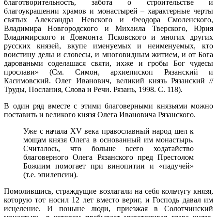
благотворительность, забота о строительстве и
благоукрашении храмов и монастырей – характерные черты
святых Александра Невского и Феодора Смоленского,
Владимира Новгородского и Михаила Тверского, Юрия
Владимирского и Довмонта Псковского и многих других
русских князей, вкупе именуемых и неименуемых, кто
воистину делы и словесы, и многовидным житием, и от Бога
дарованьми соделашася святи, ихже и гробы Бог чудесы
прослави» (См. Симон, архиепископ Рязанский и
Касимовский. Олег Иванович, великий князь Рязанский //
Труды, Послания, Слова и Речи. Рязань, 1998. С. 118).
В один ряд вместе с этими благоверными князьями можно
поставить и великого князя Олега Ивановича Рязанского.
Уже с начала XV века православный народ шел к
мощам князя Олега в основанный им монастырь.
Считалось, что больше всего ходатайство
благоверного Олега Рязанского пред Престолом
Божиим помогает при винопитии и «падучей»
(т.е. эпилепсии).
Помолившись, страждущие возлагали на себя кольчугу князя,
которую тот носил 12 лет вместо вериг, и Господь давал им
исцеление. И поныне люди, приезжая в Солотчинский