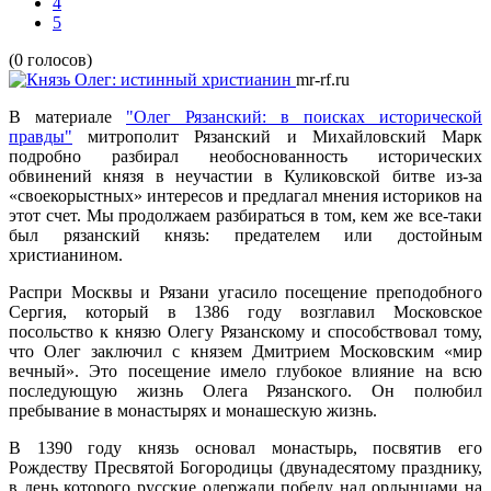
4
5
(0 голосов)
mr-rf.ru
В материале
"Олег Рязанский: в поисках исторической
правды"
митрополит Рязанский и Михайловский Марк
подробно разбирал необоснованность исторических
обвинений князя в неучастии в Куликовской битве из-за
«своекорыстных» интересов и предлагал мнения историков на
этот счет. Мы продолжаем разбираться в том, кем же все-таки
был рязанский князь: предателем или достойным
христианином.
Распри Москвы и Рязани угасило посещение преподобного
Сергия, который в 1386 году возглавил Московское
посольство к князю Олегу Рязанскому и способствовал тому,
что Олег заключил с князем Дмитрием Московским «мир
вечный». Это посещение имело глубокое влияние на всю
последующую жизнь Олега Рязанского. Он полюбил
пребывание в монастырях и монашескую жизнь.
В 1390 году князь основал монастырь, посвятив его
Рождеству Пресвятой Богородицы (двунадесятому празднику,
в день которого русские одержали победу над ордынцами на