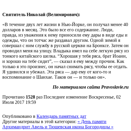
Святитель Николай (Велимирович):
«В течение двух лет жизни в Нью-Йорке, он получал менее 40
долларов в месяц. Это было все его содержание. Люди,
правда, из уважения к нему приносили ему дары в виде еды и
одежды, что он тотчас же раздавал другим. Одной зимой я
совершал с ним службу в русской церкви на Бронксе. Затем он
проводил меня на улицу. Владыка имел на себе легкую рясу из
тонкого китайского шелка. “Хорошая у тебя ряса, брат Иоанн,
и хорошо на тебе сидит”, — сказал я ему между прочим. Как
только я это произнес, он начал снимать рясу, чтобы ее отдать.
Я удивился и убежал. Эта ряса — дар ему от кого-то и
воспоминание о Шанхае. Таков он — и только он».
По материалам сайта Pravoslavie.ru
Прочитано
1528
раз
Последнее изменение Воскресенье, 02
Июля 2017 19:59
Опубликовано в
Календарь памятных дат
Другие материалы в этой категории:
« День памяти
Архимандрит Авель и Тюшевская икона Богородицы »