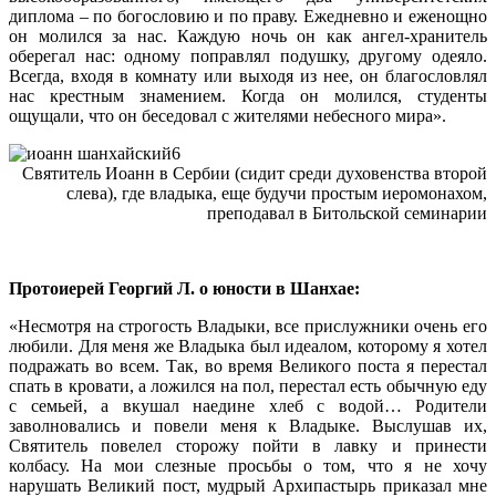
диплома – по богословию и по праву. Ежедневно и еженощно
он молился за нас. Каждую ночь он как ангел-хранитель
оберегал нас: одному поправлял подушку, другому одеяло.
Всегда, входя в комнату или выходя из нее, он благословлял
нас крестным знамением. Когда он молился, студенты
ощущали, что он беседовал с жителями небесного мира».
Святитель Иоанн в Сербии (сидит среди духовенства второй
слева), где владыка, еще будучи простым иеромонахом,
преподавал в Битольской семинарии
Протоиерей Георгий Л. о юности в Шанхае:
«Несмотря на строгость Владыки, все прислужники очень его
любили. Для меня же Владыка был идеалом, которому я хотел
подражать во всем. Так, во время Великого поста я перестал
спать в кровати, а ложился на пол, перестал есть обычную еду
с семьей, а вкушал наедине хлеб с водой… Родители
заволновались и повели меня к Владыке. Выслушав их,
Святитель повелел сторожу пойти в лавку и принести
колбасу. На мои слезные просьбы о том, что я не хочу
нарушать Великий пост, мудрый Архипастырь приказал мне