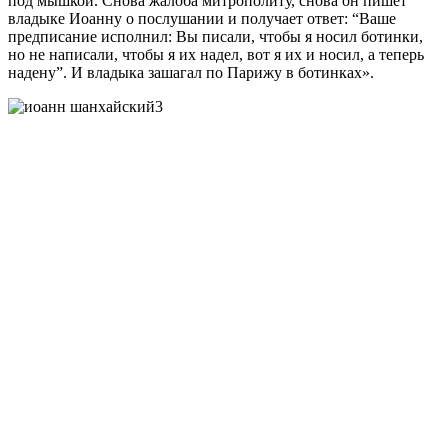
под мышкой. Снова жалоба митрополиту, снова он пишет
владыке Иоанну о послушании и получает ответ: “Ваше
предписание исполнил: Вы писали, чтобы я носил ботинки,
но не написали, чтобы я их надел, вот я их и носил, а теперь
надену”. И владыка зашагал по Парижу в ботинках».