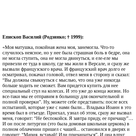
Епископ Василий (Родзянко; † 1999):
«Моя матушка, покойная жена моя, занемогла. Что-то
случилось неясное, но у нее была страшная боль в бедре, она
не могла ступить, она не могла двинуться, и еле-еле мы
привезли ее туда в школу, где мы жили в Версале, и сразу же
вызвали французского врача. И французский врач долго ее
осматривал, покачал головой, отвел меня в сторону и сказал:
“Вы должны свыкнуться с мыслью, что она уже никогда
больше ходить не сможет. Вам придется купить для нее
специальный стул на колесах. И это уже до конца жизни. Но
все-таки мы ее отправим в больницу для окончательной и
полной проверки”. Ну, можете себе представить: после всех
испытаний, которые уже с нами были... Владыка Иоанн в это
время был в отъезде. Приехал, узнал об этом, сразу же вызвал
меня, говорит: “Не беспокойся. Я завтра приду, ее причащу”…
И он после литургии (это была домовая школьная церковь) в
полном облачении пришел с чашей... остановился в дверях и
говорит: “Мария, вставай! Иди причащаться”. И она вдруг