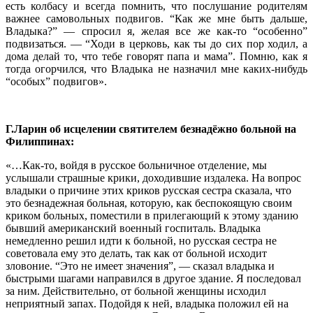
есть колбасу и всегда помнить, что послушание родителям
важнее самовольных подвигов. “Как же мне быть дальше,
Владыка?” — спросил я, желая все же как-то “особенно”
подвизаться. — “Ходи в церковь, как ты до сих пор ходил, а
дома делай то, что тебе говорят папа и мама”. Помню, как я
тогда огорчился, что Владыка не назначил мне каких-нибудь
“особых” подвигов».
Г.Ларин об исцелении святителем безнадёжно больной на
Филиппинах:
«…Как-то, войдя в русское больничное отделение, мы
услышали страшные крики, доходившие издалека. На вопрос
владыки о причине этих криков русская сестра сказала, что
это безнадежная больная, которую, как беспокоящую своим
криком больных, поместили в прилегающий к этому зданию
бывший американский военный госпиталь. Владыка
немедленно решил идти к больной, но русская сестра не
советовала ему это делать, так как от больной исходит
зловоние. “Это не имеет значения”, — сказал владыка и
быстрыми шагами направился в другое здание. Я последовал
за ним. Действительно, от больной женщины исходил
неприятный запах. Подойдя к ней, владыка положил ей на