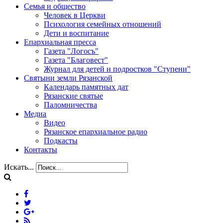
Семья и общество
Человек в Церкви
Психология семейных отношений
Дети и воспитание
Епархиальная пресса
Газета "Логосъ"
Газета "Благовест"
Журнал для детей и подростков "Ступени"
Святыни земли Рязанской
Календарь памятных дат
Рязанские святые
Паломничества
Медиа
Видео
Рязанское епархиальное радио
Подкасты
Контакты
Искать...