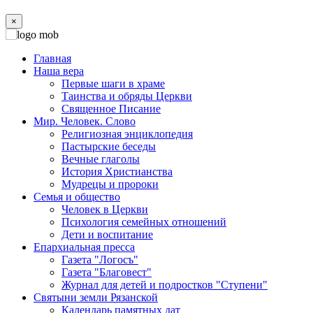
×
Главная
Наша вера
Первые шаги в храме
Таинства и обряды Церкви
Священное Писание
Мир. Человек. Слово
Религиозная энциклопедия
Пастырские беседы
Вечные глаголы
История Христианства
Мудрецы и пророки
Семья и общество
Человек в Церкви
Психология семейных отношений
Дети и воспитание
Епархиальная пресса
Газета "Логосъ"
Газета "Благовест"
Журнал для детей и подростков "Ступени"
Святыни земли Рязанской
Календарь памятных дат