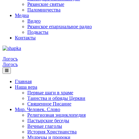
Рязанские святые
Паломничества
Медиа
Видео
Рязанское епархиальное радио
Подкасты
Контакты
Логосъ
Логосъ
Главная
Наша вера
Первые шаги в храме
Таинства и обряды Церкви
Священное Писание
Мир. Человек. Слово
Религиозная энциклопедия
Пастырские беседы
Вечные глаголы
История Христианства
Мудрецы и пророки