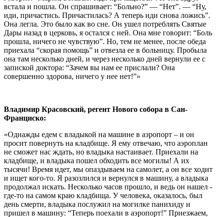
встала и пошла. Он спрашивает: “Больно?” — “Нет”. — “Ну,
иди, причастись. Причастилась? А теперь иди снова ложись”.
Она легла. Это было как во сне. Он ушел потреблять Святые
Дары назад в церковь, я остался с ней. Она мне говорит: “Боль
прошла, ничего не чувствую”. Но, тем не менее, после обеда
приехала “скорая помощь” и отвезла ее в больницу. Пробыла
она там несколько дней, и через несколько дней вернули ее с
запиской доктора: “Зачем вы нам ее прислали? Она
совершенно здорова, ничего у нее нет!”»
Владимир Красовский, регент Нового собора в Сан-
Франциско:
«Однажды едем с владыкой на машине в аэропорт – и он
просит повернуть на кладбище. Я ему отвечаю, что аэроплан
не сможет нас ждать, но владыка настаивает. Приехали на
кладбище, и владыка пошел обходить все могилы! А их
тысячи! Время идет, мы опаздываем на самолет, а он все ходит
и ищет кого-то. Я разозлился и вернулся в машину, а владыка
продолжал искать. Несколько часов прошло, и ведь он нашел -
где-то на самом краю кладбища. У человека, оказалось, был
день смерти, владыка послужил на могилке панихиду и
пришел в машину: “Теперь поехали в аэропорт!” Приезжаем,