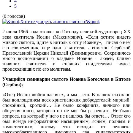
4
5
(0 голосов)
2 июля 1966 года отошел ко Господу великий чудотворец XX
века святитель Иоанн (Максимович). «Если хотите видеть
живого святого, идите в Битоль к отцу Иоанну», - писал о нем
его современник, еще один святитель - епископ Сербской
Православной Церкви Николай (Велимирович). Сохранилось
много воспоминаний о владыке Иоанне - людей, близко
знавших святителя и ставших свидетелями чудес,
происходивших по его молитвам.
Учащийся семинарии святого Иоанна Богослова в Битоле
(Сербия):
«Отец Иоанн любил нас всех, и мы – его. В наших глазах он
был воплощением всех христианских добродетелей: мирный,
спокойный, кроткий… Не было конфликта, личного или
общественного, которого он не мог бы разрешить. Не было
вопроса, на который у него не нашлось бы ответа… Ответ его
был всегда информативно насыщенным, ясным, полным и
компетентным, потому что исходил от человека
высокообразованного, имеющего два университетских