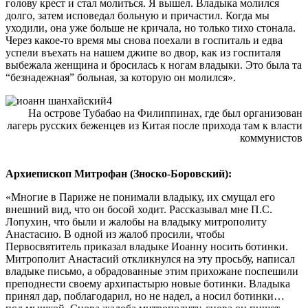
голову крест и стал молиться. Я вышел. Владыка молился
долго, затем исповедал больную и причастил. Когда мы
уходили, она уже больше не кричала, но только тихо стонала.
Через какое-то время мы снова поехали в госпиталь и едва
успели въехать на нашем джипе во двор, как из госпиталя
выбежала женщина и бросилась к ногам владыки. Это была та
“безнадежная” больная, за которую он молился».
На острове Тубабао на Филиппинах, где был организован
лагерь русских беженцев из Китая после прихода там к власти
коммунистов
Архиепископ Митрофан (Зноско-Боровский):
«Многие в Париже не понимали владыку, их смущал его
внешний вид, что он босой ходит. Рассказывал мне П.С.
Лопухин, что были и жалобы на владыку митрополиту
Анастасию. В одной из жалоб просили, чтобы
Первосвятитель приказал владыке Иоанну носить ботинки.
Митрополит Анастасий откликнулся на эту просьбу, написал
владыке письмо, а обрадованные этим прихожане поспешили
преподнести своему архипастырю новые ботинки. Владыка
принял дар, поблагодарил, но не надел, а носил ботинки…