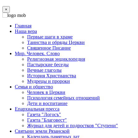
×
Главная
Наша вера
Первые шаги в храме
Таинства и обряды Церкви
Священное Писание
Мир. Человек. Слово
Религиозная энциклопедия
Пастырские беседы
Вечные глаголы
История Христианства
Мудрецы и пророки
Семья и общество
Человек в Церкви
Психология семейных отношений
Дети и воспитание
Епархиальная пресса
Газета "Логосъ"
Газета "Благовест"
Журнал для детей и подростков "Ступени"
Святыни земли Рязанской
Календарь памятных дат