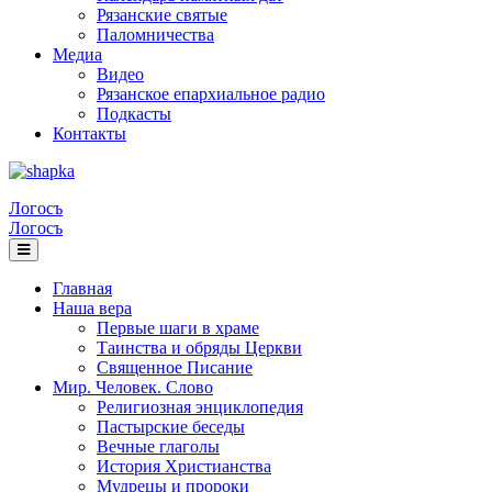
Рязанские святые
Паломничества
Медиа
Видео
Рязанское епархиальное радио
Подкасты
Контакты
Логосъ
Логосъ
Главная
Наша вера
Первые шаги в храме
Таинства и обряды Церкви
Священное Писание
Мир. Человек. Слово
Религиозная энциклопедия
Пастырские беседы
Вечные глаголы
История Христианства
Мудрецы и пророки