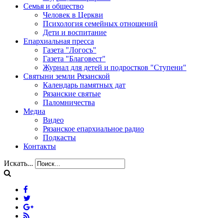
Семья и общество
Человек в Церкви
Психология семейных отношений
Дети и воспитание
Епархиальная пресса
Газета "Логосъ"
Газета "Благовест"
Журнал для детей и подростков "Ступени"
Святыни земли Рязанской
Календарь памятных дат
Рязанские святые
Паломничества
Медиа
Видео
Рязанское епархиальное радио
Подкасты
Контакты
Искать...