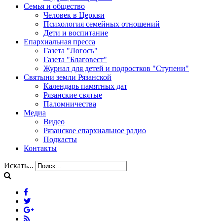
Семья и общество
Человек в Церкви
Психология семейных отношений
Дети и воспитание
Епархиальная пресса
Газета "Логосъ"
Газета "Благовест"
Журнал для детей и подростков "Ступени"
Святыни земли Рязанской
Календарь памятных дат
Рязанские святые
Паломничества
Медиа
Видео
Рязанское епархиальное радио
Подкасты
Контакты
Искать...