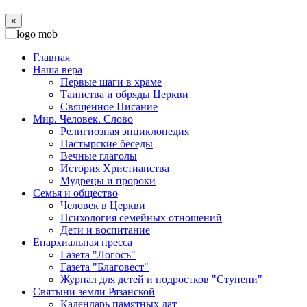
×
Главная
Наша вера
Первые шаги в храме
Таинства и обряды Церкви
Священное Писание
Мир. Человек. Слово
Религиозная энциклопедия
Пастырские беседы
Вечные глаголы
История Христианства
Мудрецы и пророки
Семья и общество
Человек в Церкви
Психология семейных отношений
Дети и воспитание
Епархиальная пресса
Газета "Логосъ"
Газета "Благовест"
Журнал для детей и подростков "Ступени"
Святыни земли Рязанской
Календарь памятных дат