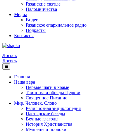
Рязанские святые
Паломничества
Медиа
Видео
Рязанское епархиальное радио
Подкасты
Контакты
Логосъ
Логосъ
Главная
Наша вера
Первые шаги в храме
Таинства и обряды Церкви
Священное Писание
Мир. Человек. Слово
Религиозная энциклопедия
Пастырские беседы
Вечные глаголы
История Христианства
Мудрецы и пророки