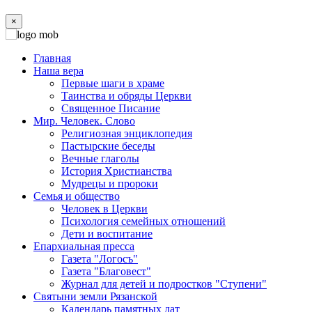
×
Главная
Наша вера
Первые шаги в храме
Таинства и обряды Церкви
Священное Писание
Мир. Человек. Слово
Религиозная энциклопедия
Пастырские беседы
Вечные глаголы
История Христианства
Мудрецы и пророки
Семья и общество
Человек в Церкви
Психология семейных отношений
Дети и воспитание
Епархиальная пресса
Газета "Логосъ"
Газета "Благовест"
Журнал для детей и подростков "Ступени"
Святыни земли Рязанской
Календарь памятных дат