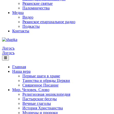
Рязанские святые
Паломничества
Медиа
Видео
Рязанское епархиальное радио
Подкасты
Контакты
Логосъ
Логосъ
Главная
Наша вера
Первые шаги в храме
Таинства и обряды Церкви
Священное Писание
Мир. Человек. Слово
Религиозная энциклопедия
Пастырские беседы
Вечные глаголы
История Христианства
Мудрецы и пророки