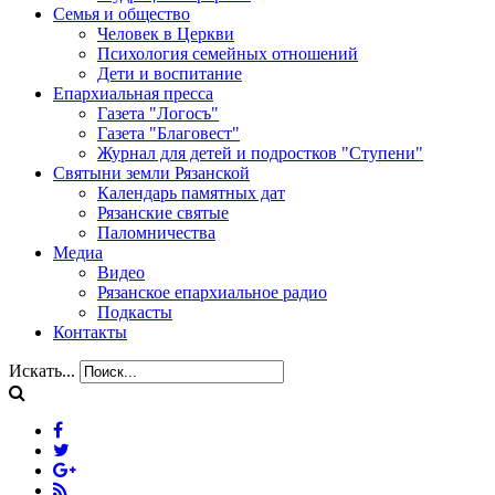
Семья и общество
Человек в Церкви
Психология семейных отношений
Дети и воспитание
Епархиальная пресса
Газета "Логосъ"
Газета "Благовест"
Журнал для детей и подростков "Ступени"
Святыни земли Рязанской
Календарь памятных дат
Рязанские святые
Паломничества
Медиа
Видео
Рязанское епархиальное радио
Подкасты
Контакты
Искать...