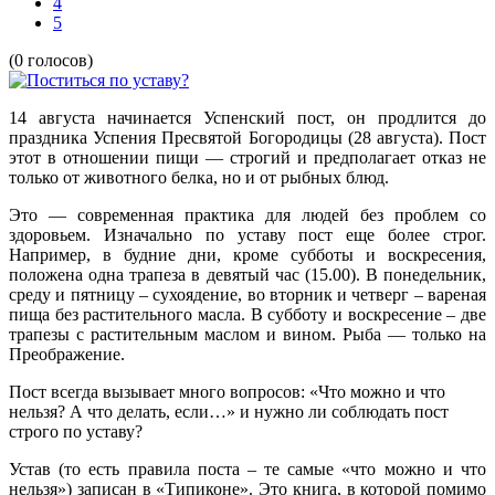
4
5
(0 голосов)
14 августа начинается Успенский пост, он продлится до
праздника Успения Пресвятой Богородицы (28 августа). Пост
этот в отношении пищи — строгий и предполагает отказ не
только от животного белка, но и от рыбных блюд.
Это — современная практика для людей без проблем со
здоровьем. Изначально по уставу пост еще более строг.
Например, в будние дни, кроме субботы и воскресения,
положена одна трапеза в девятый час (15.00). В понедельник,
среду и пятницу – сухоядение, во вторник и четверг – вареная
пища без растительного масла. В субботу и воскресение – две
трапезы с растительным маслом и вином. Рыба — только на
Преображение.
Пост всегда вызывает много вопросов: «Что можно и что
нельзя? А что делать, если…» и нужно ли соблюдать пост
строго по уставу?
Устав (то есть правила поста – те самые «что можно и что
нельзя») записан в «Типиконе». Это книга, в которой помимо