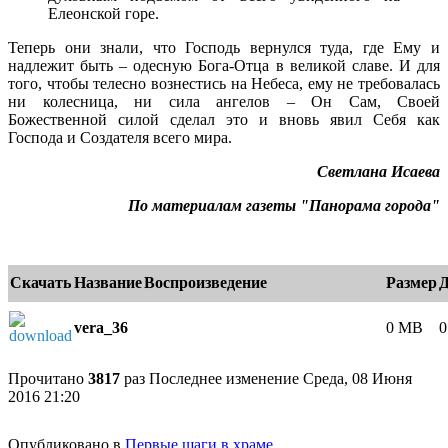
Елеонской горе.
Теперь они знали, что Господь вернулся туда, где Ему и
надлежит быть – одесную Бога-Отца в великой славе. И для
того, чтобы телесно вознестись на Небеса, ему не требовалась
ни колесница, ни сила ангелов – Он Сам, Своей
Божественной силой сделал это и вновь явил Себя как
Господа и Создателя всего мира.
Светлана Исаева
По материалам газеты "Панорама города"
Скачать
Название
Воспроизведение
Размер
Д
vera_36
0 MB
0
e
Прочитано
3817
раз
Последнее изменение Среда, 08 Июня
2016 21:20
Опубликовано в
Первые шаги в храме