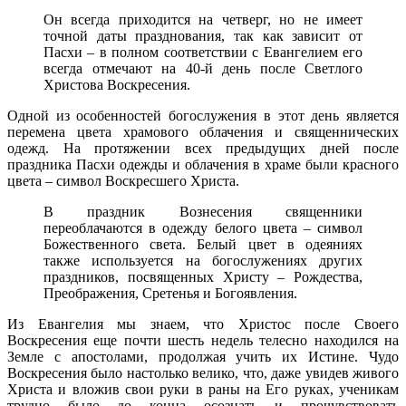
Он всегда приходится на четверг, но не имеет
точной даты празднования, так как зависит от
Пасхи – в полном соответствии с Евангелием его
всегда отмечают на 40-й день после Светлого
Христова Воскресения.
Одной из особенностей богослужения в этот день является
перемена цвета храмового облачения и священнических
одежд. На протяжении всех предыдущих дней после
праздника Пасхи одежды и облачения в храме были красного
цвета – символ Воскресшего Христа.
В праздник Вознесения священники
переоблачаются в одежду белого цвета – символ
Божественного света. Белый цвет в одеяниях
также используется на богослужениях других
праздников, посвященных Христу – Рождества,
Преображения, Сретенья и Богоявления.
Из Евангелия мы знаем, что Христос после Своего
Воскресения еще почти шесть недель телесно находился на
Земле с апостолами, продолжая учить их Истине. Чудо
Воскресения было настолько велико, что, даже увидев живого
Христа и вложив свои руки в раны на Его руках, ученикам
трудно было до конца осознать и прочувствовать