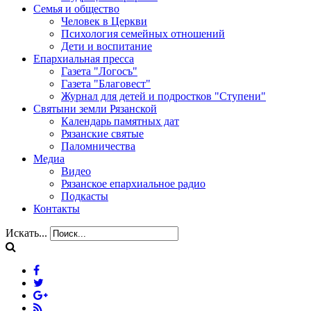
Семья и общество
Человек в Церкви
Психология семейных отношений
Дети и воспитание
Епархиальная пресса
Газета "Логосъ"
Газета "Благовест"
Журнал для детей и подростков "Ступени"
Святыни земли Рязанской
Календарь памятных дат
Рязанские святые
Паломничества
Медиа
Видео
Рязанское епархиальное радио
Подкасты
Контакты
Искать...