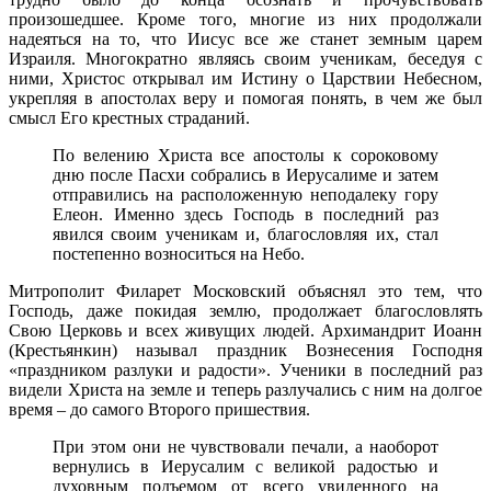
произошедшее. Кроме того, многие из них продолжали
надеяться на то, что Иисус все же станет земным царем
Израиля. Многократно являясь своим ученикам, беседуя с
ними, Христос открывал им Истину о Царствии Небесном,
укрепляя в апостолах веру и помогая понять, в чем же был
смысл Его крестных страданий.
По велению Христа все апостолы к сороковому
дню после Пасхи собрались в Иерусалиме и затем
отправились на расположенную неподалеку гору
Елеон. Именно здесь Господь в последний раз
явился своим ученикам и, благословляя их, стал
постепенно возноситься на Небо.
Митрополит Филарет Московский объяснял это тем, что
Господь, даже покидая землю, продолжает благословлять
Свою Церковь и всех живущих людей. Архимандрит Иоанн
(Крестьянкин) называл праздник Вознесения Господня
«праздником разлуки и радости». Ученики в последний раз
видели Христа на земле и теперь разлучались с ним на долгое
время – до самого Второго пришествия.
При этом они не чувствовали печали, а наоборот
вернулись в Иерусалим с великой радостью и
духовным подъемом от всего увиденного на