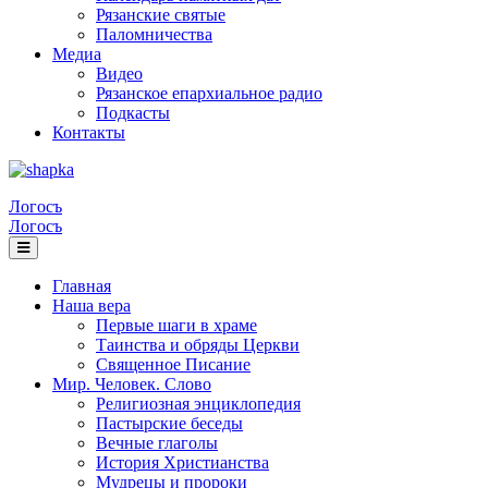
Рязанские святые
Паломничества
Медиа
Видео
Рязанское епархиальное радио
Подкасты
Контакты
Логосъ
Логосъ
Главная
Наша вера
Первые шаги в храме
Таинства и обряды Церкви
Священное Писание
Мир. Человек. Слово
Религиозная энциклопедия
Пастырские беседы
Вечные глаголы
История Христианства
Мудрецы и пророки