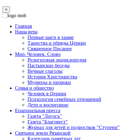
×
Главная
Наша вера
Первые шаги в храме
Таинства и обряды Церкви
Священное Писание
Мир. Человек. Слово
Религиозная энциклопедия
Пастырские беседы
Вечные глаголы
История Христианства
Мудрецы и пророки
Семья и общество
Человек в Церкви
Психология семейных отношений
Дети и воспитание
Епархиальная пресса
Газета "Логосъ"
Газета "Благовест"
Журнал для детей и подростков "Ступени"
Святыни земли Рязанской
Календарь памятных дат