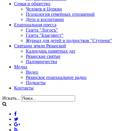
Семья и общество
Человек в Церкви
Психология семейных отношений
Дети и воспитание
Епархиальная пресса
Газета "Логосъ"
Газета "Благовест"
Журнал для детей и подростков "Ступени"
Святыни земли Рязанской
Календарь памятных дат
Рязанские святые
Паломничества
Медиа
Видео
Рязанское епархиальное радио
Подкасты
Контакты
Искать...