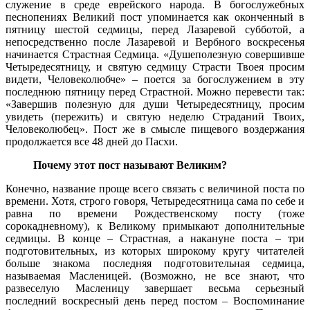
служение в среде еврейского народа. В богослужебных
песнопениях Великий пост упоминается как оконченный в
пятницу шестой седмицы, перед Лазаревой субботой, а
непосредственно после Лазаревой и Вербного воскресенья
начинается Страстная Седмица. «Душеполезную совершивше
Четыредесятницу, и святую седмицу Страсти Твоея просим
видети, Человеколюбче» – поется за богослужением в эту
последнюю пятницу перед Страстной. Можно перевести так:
«Завершив полезную для души Четыредесятницу, просим
увидеть (пережить) и святую неделю Страданий Твоих,
Человеколюбец». Пост же в смысле пищевого воздержания
продолжается все 48 дней до Пасхи.
Почему этот пост называют Великим?
Конечно, название проще всего связать с величиной поста по
времени. Хотя, строго говоря, Четыредесятница сама по себе и
равна по времени Рождественскому посту (тоже
сорокадневному), к Великому примыкают дополнительные
седмицы. В конце – Страстная, а накануне поста – три
подготовительных, из которых широкому кругу читателей
больше знакома последняя подготовительная седмица,
называемая Масленицей. (Возможно, не все знают, что
развеселую Масленицу завершает весьма серьезный
последний воскресный день перед постом – Воспоминание