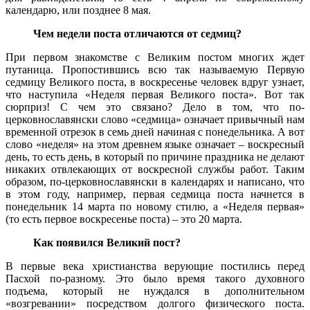
календарю, или позднее 8 мая.
Чем недели поста отличаются от седмиц?
При первом знакомстве с Великим постом многих ждет
путаница. Пропостившись всю так называемую Первую
седмицу Великого поста, в воскресенье человек вдруг узнает,
что наступила «Неделя первая Великого поста». Вот так
сюрприз! С чем это связано? Дело в том, что по-
церковнославянски слово «седмица» означает привычный нам
временной отрезок в семь дней начиная с понедельника. А вот
слово «неделя» на этом древнем языке означает – воскресный
день, то есть день, в который по причине праздника не делают
никаких отвлекающих от воскресной службы работ. Таким
образом, по-церковнославянски в календарях и написано, что
в этом году, например, первая седмица поста начнется в
понедельник 14 марта по новому стилю, а «Неделя первая»
(то есть первое воскресенье поста) – это 20 марта.
Как появился Великий пост?
В первые века христианства верующие постились перед
Пасхой по-разному. Это было время такого духовного
подъема, который не нуждался в дополнительном
«возгревании» посредством долгого физического поста.