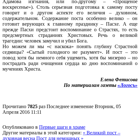
Адамова изгнания, или по-другому – «Прощеное
воскресенье»). Столь серьезная подготовка к самому посту
говорит и о другом аспекте его величия – духовном,
содержательном. Содержание поста особенно велико – он
готовит верующих к главному празднику – Пасхе. А еще
прежде Пасхи предстоит воспоминание о Страстях, то есть
предсмертных страданиях Христовых. Речь о великой
трагедии: человек замучил и убил Бога.
Но можем ли мы «с наскока» понять глубину Страстной
седмицы? «Сытый голодного не разумеет». И пост – это
повод хотя бы немного себя ущемить, хотя бы мизерно – но
пострадать ради очищения сердца ко дню воспоминаний о
мучениях Христа.
Елена Фетисова
По материалам газеты
«Логосъ»
Прочитано
7825
раз
Последнее изменение Вторник, 05
Апреля 2016 11:11
Опубликовано в
Первые шаги в храме
Другие материалы в этой категории:
« Великий пост –
духовная весна
Пост для немощных »