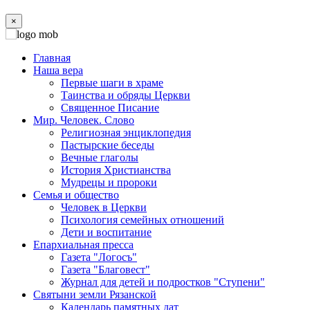
×
Главная
Наша вера
Первые шаги в храме
Таинства и обряды Церкви
Священное Писание
Мир. Человек. Слово
Религиозная энциклопедия
Пастырские беседы
Вечные глаголы
История Христианства
Мудрецы и пророки
Семья и общество
Человек в Церкви
Психология семейных отношений
Дети и воспитание
Епархиальная пресса
Газета "Логосъ"
Газета "Благовест"
Журнал для детей и подростков "Ступени"
Святыни земли Рязанской
Календарь памятных дат