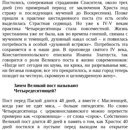
Постились, сопереживая страданиям Спасителя, около трех
дней (это примерный период от заключения Христа под
стражу и последующих мучений до Воскресения). Позже
пришли к практике шестидневного поста (то есть особо
выделилась Страстная седмица). Но уже к IV-V векам
практика Четыредесятницы стала повсеместной. Жизнь
христианина уже не была, как во времена гонений, связана с
мучением и темницей, духовный накал ослаб – и появилась
потребность в особой «духовной встряске». Потребность эта
сохраняется и в наши дни. В проповеди святого IV века,
Константинопольского епископа Иоанна Златоуста, так
говорится о роли Великого поста в жизни современников:
«Нигде нет сегодня ни шума, ни крика, ни разрезыванья мяс,
ни беганья поваров; все это прекратилось, и наш город теперь
походит на честную, скромную и целомудренную жену».
Зачем Великий пост называют
Четыредесятницей?
Пост перед Пасхой длится 48 дней, а вместе с Масленицей,
когда уже не едят мяса, – больше пятидесяти. Но слово
Четыредесятница с церковнославянского можно перевести
примерно как «сороковница» – от слова «сорок». Собственно
Великий пост длится 40 дней в память о том, как Христос 40
дней постился в пустыне перед выходом на открытое