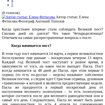
4
5
(0 голосов)
Автор статьи: Елена
Фетисова
Фотограф Антоний Тополов
Когда христиане впервые стали соблюдать Великий пост?
Сколько дней он длится? Что такое Четыредесятница?
Отвечаем на самые распространенные вопросы о посте.
Когда начинается пост?
В этом году пост начинается 14 марта, а первое великопостное
богослужение еще раньше – воскресным вечером 13 марта.
Каждый год Великий пост наступает в разное время, в
зависимости от того, на какое число выпадет Пасха. Пост
всегда начинается за 48 дней до Пасхи, при этом первые 6
седмиц (то есть по-русски – недель) называют собственно
Великим постом, а следом идет Страстная седмица, духовным
«трамплином» к которой и являются предшествующие недели.
Пасха же празднуется в первый воскресный день от
наступления весеннего полнолуния – то есть полнолуния,
которое состоится после дня весеннего равноденствия или в
самый его день. Следовательно, Пасха не может быть ранее
дня равноденствия, то есть 4 апреля по современному