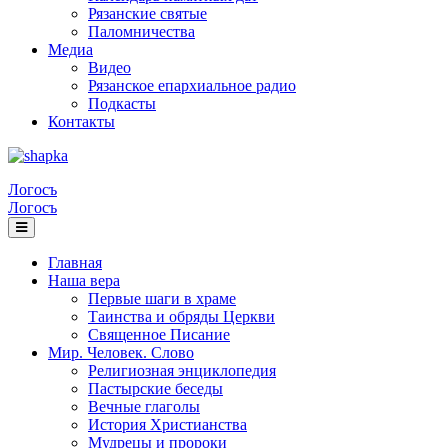
Рязанские святые
Паломничества
Медиа
Видео
Рязанское епархиальное радио
Подкасты
Контакты
Логосъ
Логосъ
Главная
Наша вера
Первые шаги в храме
Таинства и обряды Церкви
Священное Писание
Мир. Человек. Слово
Религиозная энциклопедия
Пастырские беседы
Вечные глаголы
История Христианства
Мудрецы и пророки