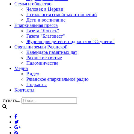
Семья и общество
Человек в Церкви
Психология семейных отношений
Дети и воспитание
Епархиальная пресса
Газета "Логосъ"
Газета "Благовест"
Журнал для детей и подростков "Ступени"
Святыни земли Рязанской
Календарь памятных дат
Рязанские святые
Паломничества
Медиа
Видео
Рязанское епархиальное радио
Подкасты
Контакты
Искать...