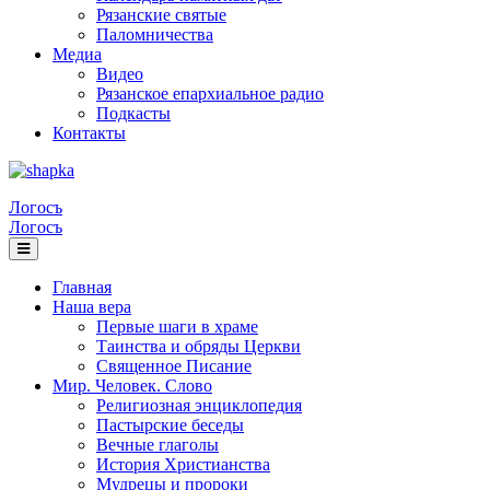
Рязанские святые
Паломничества
Медиа
Видео
Рязанское епархиальное радио
Подкасты
Контакты
Логосъ
Логосъ
Главная
Наша вера
Первые шаги в храме
Таинства и обряды Церкви
Священное Писание
Мир. Человек. Слово
Религиозная энциклопедия
Пастырские беседы
Вечные глаголы
История Христианства
Мудрецы и пророки