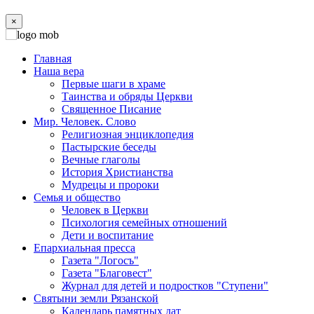
×
Главная
Наша вера
Первые шаги в храме
Таинства и обряды Церкви
Священное Писание
Мир. Человек. Слово
Религиозная энциклопедия
Пастырские беседы
Вечные глаголы
История Христианства
Мудрецы и пророки
Семья и общество
Человек в Церкви
Психология семейных отношений
Дети и воспитание
Епархиальная пресса
Газета "Логосъ"
Газета "Благовест"
Журнал для детей и подростков "Ступени"
Святыни земли Рязанской
Календарь памятных дат