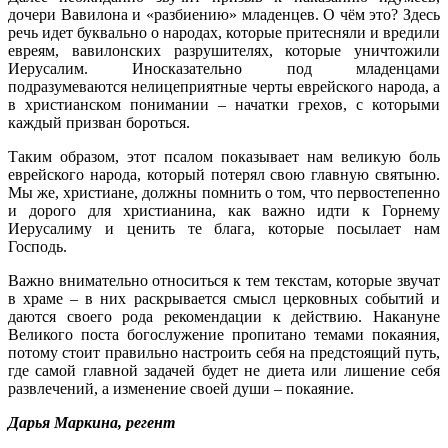
дочери Вавилона и «разбиению» младенцев. О чём это? Здесь
речь идет буквально о народах, которые притесняли и вредили
евреям, вавилонских разрушителях, которые уничтожили
Иерусалим. Иносказательно под младенцами
подразумеваются нелицеприятные черты еврейского народа, а
в христианском понимании – начатки грехов, с которыми
каждый призван бороться.
Таким образом, этот псалом показывает нам великую боль
еврейского народа, который потерял свою главную святыню.
Мы же, христиане, должны помнить о том, что первостепенно
и дорого для христианина, как важно идти к Горнему
Иерусалиму и ценить те блага, которые посылает нам
Господь.
Важно внимательно относиться к тем текстам, которые звучат
в храме – в них раскрывается смысл церковных событий и
даются своего рода рекомендации к действию. Накануне
Великого поста богослужение пропитано темами покаяния,
потому стоит правильно настроить себя на предстоящий путь,
где самой главной задачей будет не диета или лишение себя
развлечений, а изменение своей души – покаяние.
Дарья Маркина, регент