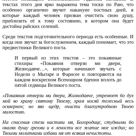
текстах этого дня ярко выражена тема тоски по Раю, что
особенно органично звучит накануне постных дней, в
которые каждый человек призван очистить свою душу,
приблизить её к тому состоянию, в котором она будет
достойна райских селений.
Среди текстов подготовительного периода есть особенные. И
когда они звучат за богослужением, каждый понимает, что это
предвестники Великого поста.
И первый из этих текстов – это покаянные
стихиры «Покаяния отверзи ми двери,
Жизнодавче…», которые начинают звучать с
Недели о Мытаре и Фарисее и повторяются на
каждом воскресном Всенощном бдении вплоть до
пятой седмицы Великого поста.
«Покаяния отверзи ми двери, Жизнодавче, утренюет бо дух
мой ко храму святому Твоему, храм носяй телесный весь
осквернен; но яко щедр, очисти благоутробною Твоею
милостию.
На спасения стези настави мя, Богородице, студными бо
окалях душу грехми и в лености все житие мое иждих; но
Твоими молитвами избави мя от всякия нечистоты.