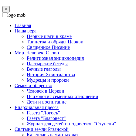
×
Главная
Наша вера
Первые шаги в храме
Таинства и обряды Церкви
Священное Писание
Мир. Человек. Слово
Религиозная энциклопедия
Пастырские беседы
Вечные глаголы
История Христианства
Мудрецы и пророки
Семья и общество
Человек в Церкви
Психология семейных отношений
Дети и воспитание
Епархиальная пресса
Газета "Логосъ"
Газета "Благовест"
Журнал для детей и подростков "Ступени"
Святыни земли Рязанской
Календарь памятных дат