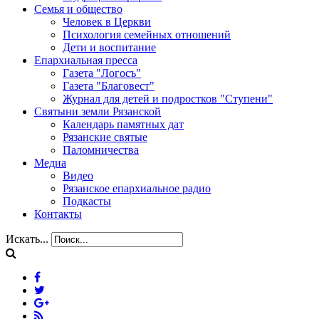
Семья и общество
Человек в Церкви
Психология семейных отношений
Дети и воспитание
Епархиальная пресса
Газета "Логосъ"
Газета "Благовест"
Журнал для детей и подростков "Ступени"
Святыни земли Рязанской
Календарь памятных дат
Рязанские святые
Паломничества
Медиа
Видео
Рязанское епархиальное радио
Подкасты
Контакты
Искать...