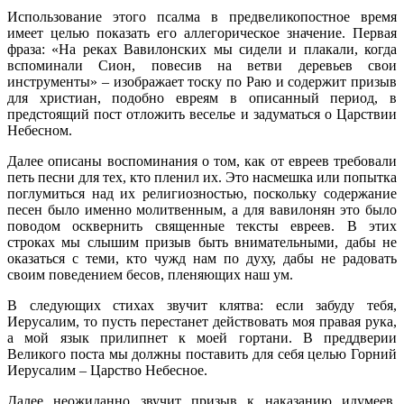
Использование этого псалма в предвеликопостное время
имеет целью показать его аллегорическое значение. Первая
фраза: «На реках Вавилонских мы сидели и плакали, когда
вспоминали Сион, повесив на ветви деревьев свои
инструменты» – изображает тоску по Раю и содержит призыв
для христиан, подобно евреям в описанный период, в
предстоящий пост отложить веселье и задуматься о Царствии
Небесном.
Далее описаны воспоминания о том, как от евреев требовали
петь песни для тех, кто пленил их. Это насмешка или попытка
поглумиться над их религиозностью, поскольку содержание
песен было именно молитвенным, а для вавилонян это было
поводом осквернить священные тексты евреев. В этих
строках мы слышим призыв быть внимательными, дабы не
оказаться с теми, кто чужд нам по духу, дабы не радовать
своим поведением бесов, пленяющих наш ум.
В следующих стихах звучит клятва: если забуду тебя,
Иерусалим, то пусть перестанет действовать моя правая рука,
а мой язык прилипнет к моей гортани. В преддверии
Великого поста мы должны поставить для себя целью Горний
Иерусалим – Царство Небесное.
Далее неожиданно звучит призыв к наказанию идумеев,