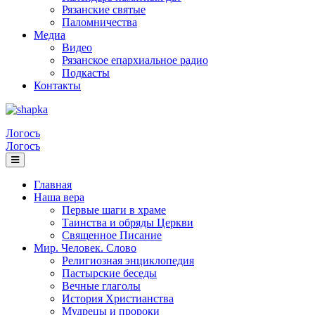
Рязанские святые
Паломничества
Медиа
Видео
Рязанское епархиальное радио
Подкасты
Контакты
Логосъ
Логосъ
Главная
Наша вера
Первые шаги в храме
Таинства и обряды Церкви
Священное Писание
Мир. Человек. Слово
Религиозная энциклопедия
Пастырские беседы
Вечные глаголы
История Христианства
Мудрецы и пророки