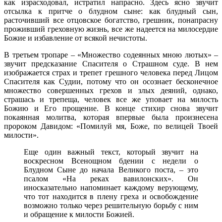
как израсходовал, истратил напрасно. Здесь ясно звучит
отсылка к притче о блудном сыне: как блудный сын,
расточивший все отцовское богатство, грешник, понапрасну
проживший греховную жизнь, все же надеется на милосердие
Божие и избавление от всякой нечистоты.
В третьем тропаре – «Множество содеянных мною лютых» –
звучит предсказание Спасителя о Страшном суде. В нем
изображается страх и трепет грешного человека перед Лицом
Спасителя как Судии, потому что он осознает бесконечное
множество совершенных грехов и злых деяний, однако,
страшась и трепеща, человек все же уповает на милость
Божию и Его прощение. В конце стихир снова звучит
покаянная молитва, которая впервые была произнесена
пророком Давидом: «Помилуй мя, Боже, по велицей Твоей
милости».
Еще один важный текст, который звучит на
воскресном Всенощном бдении с недели о
Блудном Сыне до начала Великого поста, – это
псалом «На реках вавилонских». Он
иносказательно напоминает каждому верующему,
что тот находится в плену греха и освобождение
возможно только через решительную борьбу с ним
и обращение к милости Божией.