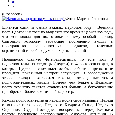
4
5
(0 голосов)
Фото: Марина Стротова
Близится один из самых важных периодов года – Великий
пост. Церковь настолько выделяет это время в церковном году,
что установила для подготовки к нему особый период,
благодаря которому верующие постепенно входят в
пространство великопостных подвигов, телесных
ограничений и особых духовных размышлений.
Предваряют Святую Четыредесятницу, то есть пост, 3
подготовительных седмицы (недели) и 4 воскресных дня, в
которые Церковь вспоминает особые события, призванные
пробудить покаянный настрой верующих. В богослужении
этого периода появляются тексты, посвященные темам
подготовительных недель. Причем чем ближе к Великому
посту, тем этих текстов становится больше, а богослужение
приобретает более аскетичный характер.
Каждая подготовительная неделя носит свое название: Неделя
о мытаре и фарисее, Неделя о Блудном Сыне, Неделя о
Страшном Суде. Последнее воскресенье перед Великим
постом посвящено воспоминанию Адамова изгнания. В