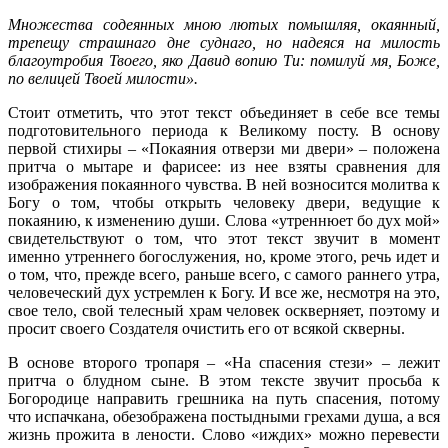
Множества содеянных мною лютых помышляя, окаянный,
трепещу страшнаго дне суднаго, но надеяся на милость
благоутробия Твоего, яко Давид вопию Ти: помилуй мя, Боже,
по велицей Твоей милости».
Стоит отметить, что этот текст объединяет в себе все темы
подготовительного периода к Великому посту. В основу
первой стихиры – «Покаяния отверзи ми двери» – положена
притча о мытаре и фарисее: из нее взяты сравнения для
изображения покаянного чувства. В ней возносится молитва к
Богу о том, чтобы открыть человеку двери, ведущие к
покаянию, к изменению души. Слова «утреннюет бо дух мой»
свидетельствуют о том, что этот текст звучит в момент
именно утреннего богослужения, но, кроме этого, речь идет и
о том, что, прежде всего, раньше всего, с самого раннего утра,
человеческий дух устремлен к Богу. И все же, несмотря на это,
свое тело, свой телесный храм человек оскверняет, поэтому и
просит своего Создателя очистить его от всякой скверны.
В основе второго тропаря – «На спасения стези» – лежит
притча о блудном сыне. В этом тексте звучит просьба к
Богородице направить грешника на путь спасения, потому
что испачкана, обезображена постыдными грехами душа, а вся
жизнь прожита в лености. Слово «иждих» можно перевести