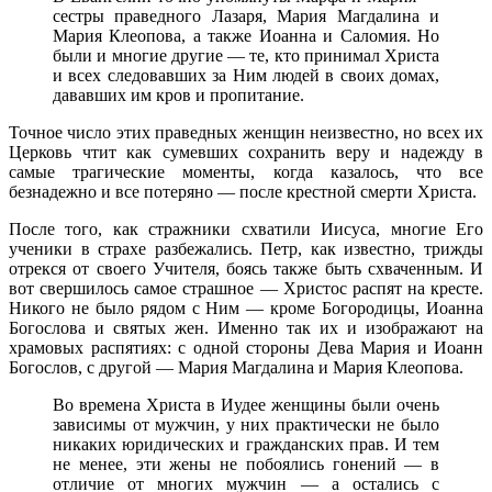
сестры праведного Лазаря, Мария Магдалина и
Мария Клеопова, а также Иоанна и Саломия. Но
были и многие другие — те, кто принимал Христа
и всех следовавших за Ним людей в своих домах,
дававших им кров и пропитание.
Точное число этих праведных женщин неизвестно, но всех их
Церковь чтит как сумевших сохранить веру и надежду в
самые трагические моменты, когда казалось, что все
безнадежно и все потеряно — после крестной смерти Христа.
После того, как стражники схватили Иисуса, многие Его
ученики в страхе разбежались. Петр, как известно, трижды
отрекся от своего Учителя, боясь также быть схваченным. И
вот свершилось самое страшное — Христос распят на кресте.
Никого не было рядом с Ним — кроме Богородицы, Иоанна
Богослова и святых жен. Именно так их и изображают на
храмовых распятиях: с одной стороны Дева Мария и Иоанн
Богослов, с другой — Мария Магдалина и Мария Клеопова.
Во времена Христа в Иудее женщины были очень
зависимы от мужчин, у них практически не было
никаких юридических и гражданских прав. И тем
не менее, эти жены не побоялись гонений — в
отличие от многих мужчин — а остались с