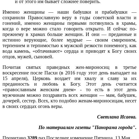
и от этого им бывает сложнее поверить.
Именно женщины — наши бабушки и прабабушки —
сохранили Православную веру в годы советской власти и
гонений, именно женщины первыми потянулись в храмы,
когда о вере можно стало говорить открыто. И сейчас по-
прежнему в храмах больше женщин. И они — преданные и
истинно верующие, более мудрые — своим смирением,
терпением и терпимостью к мужской резкости понемногу, как
вода камень, «обтачивают» сердца и приводят к Богу своих
отцов, мужей, сыновей.
Почитая святых праведных жен-мироносиц в третье
воскресение после Пасхи (в 2016 году этот день выпадает на
15 апреля), Церковь воздает им хвалу и славу за их
преданность и любовь к Богу. Этот день считается
«православным женским днем» - то есть в этот день
мужчинам можно поздравить всех женщин — мам, бабушек,
дочерей, сестер. Всех, кто подобно женам-мироносицам, несет
в своих сердцах огонь веры.
Светлана Исаева.
По материалам газеты "Панорама города".
Прочитано
3289
раз
Последнее изменение Пятница, 13 Мая