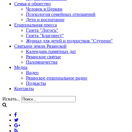
Семья и общество
Человек в Церкви
Психология семейных отношений
Дети и воспитание
Епархиальная пресса
Газета "Логосъ"
Газета "Благовест"
Журнал для детей и подростков "Ступени"
Святыни земли Рязанской
Календарь памятных дат
Рязанские святые
Паломничества
Медиа
Видео
Рязанское епархиальное радио
Подкасты
Контакты
Искать...