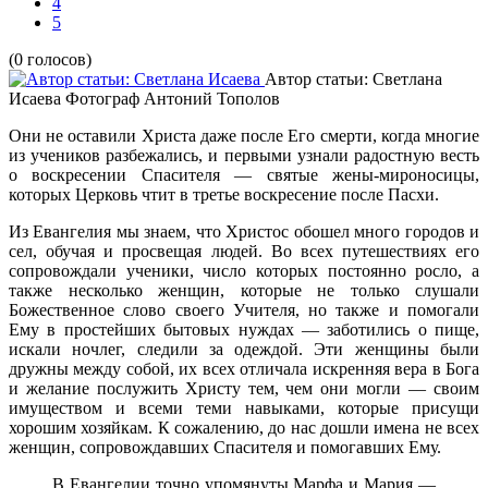
4
5
(0 голосов)
Автор статьи: Светлана
Исаева
Фотограф Антоний Тополов
Они не оставили Христа даже после Его смерти, когда многие
из учеников разбежались, и первыми узнали радостную весть
о воскресении Спасителя — святые жены-мироносицы,
которых Церковь чтит в третье воскресение после Пасхи.
Из Евангелия мы знаем, что Христос обошел много городов и
сел, обучая и просвещая людей. Во всех путешествиях его
сопровождали ученики, число которых постоянно росло, а
также несколько женщин, которые не только слушали
Божественное слово своего Учителя, но также и помогали
Ему в простейших бытовых нуждах — заботились о пище,
искали ночлег, следили за одеждой. Эти женщины были
дружны между собой, их всех отличала искренняя вера в Бога
и желание послужить Христу тем, чем они могли — своим
имуществом и всеми теми навыками, которые присущи
хорошим хозяйкам. К сожалению, до нас дошли имена не всех
женщин, сопровождавших Спасителя и помогавших Ему.
В Евангелии точно упомянуты Марфа и Мария —