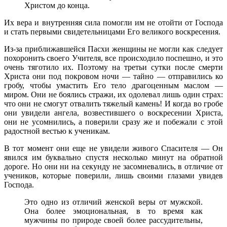
Христом до конца.
Их вера и внутренняя сила помогли им не отойти от Господа
и стать первыми свидетельницами Его великого воскресения.
Из-за приближавшейся Пасхи женщины не могли как следует
похоронить своего Учителя, все происходило поспешно, и это
очень тяготило их. Поэтому на третьи сутки после смерти
Христа они под покровом ночи — тайно — отправились ко
гробу, чтобы умастить Его тело драгоценным маслом —
миром. Они не боялись стражи, их одолевал лишь один страх:
что они не смогут отвалить тяжелый камень! И когда во гробе
они увидели ангела, возвестившего о воскресении Христа,
они не усомнились, а поверили сразу же и побежали с этой
радостной вестью к ученикам.
В тот момент они еще не увидели живого Спасителя — Он
явился им буквально спустя несколько минут на обратной
дороге. Но они ни на секунду не засомневались, в отличие от
учеников, которые поверили, лишь своими глазами увидев
Господа.
Это одно из отличий женской веры от мужской.
Она более эмоциональная, в то время как
мужчины по природе своей более рассудительны,