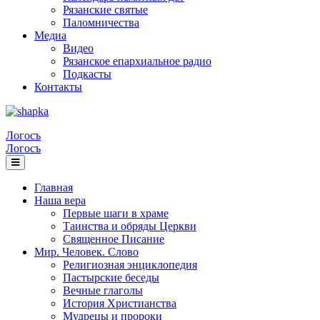
Рязанские святые
Паломничества
Медиа
Видео
Рязанское епархиальное радио
Подкасты
Контакты
Логосъ
Логосъ
Главная
Наша вера
Первые шаги в храме
Таинства и обряды Церкви
Священное Писание
Мир. Человек. Слово
Религиозная энциклопедия
Пастырские беседы
Вечные глаголы
История Христианства
Мудрецы и пророки