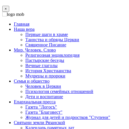
×
Главная
Наша вера
Первые шаги в храме
Таинства и обряды Церкви
Священное Писание
Мир. Человек. Слово
Религиозная энциклопедия
Пастырские беседы
Вечные глаголы
История Христианства
Мудрецы и пророки
Семья и общество
Человек в Церкви
Психология семейных отношений
Дети и воспитание
Епархиальная пресса
Газета "Логосъ"
Газета "Благовест"
Журнал для детей и подростков "Ступени"
Святыни земли Рязанской
Календарь памятных дат