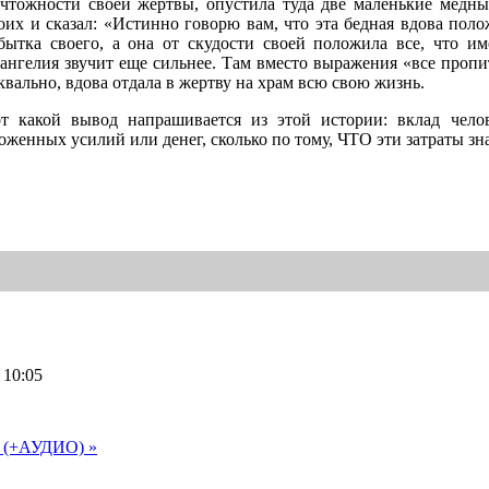
чтожности своей жертвы, опустила туда две маленькие медны
оих и сказал: «Истинно говорю вам, что эта бедная вдова пол
бытка своего, а она от скудости своей положила все, что име
ангелия звучит еще сильнее. Там вместо выражения «все пропита
квально, вдова отдала в жертву на храм всю свою жизнь.
т какой вывод напрашивается из этой истории: вклад челов
оженных усилий или денег, сколько по тому, ЧТО эти затраты зна
 10:05
ст (+АУДИО) »