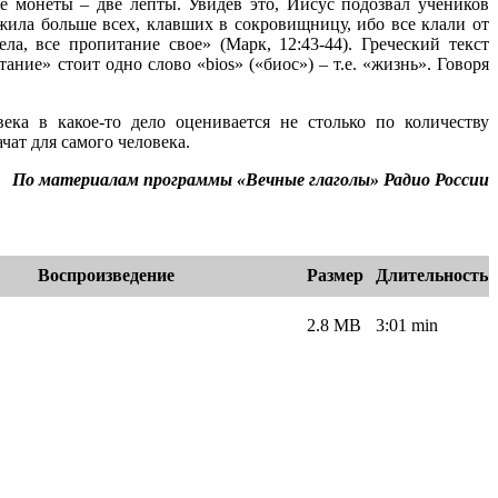
е монеты – две лепты. Увидев это, Иисус подозвал учеников
ожила больше всех, клавших в сокровищницу, ибо все клали от
ла, все пропитание свое» (Марк, 12:43-44). Греческий текст
ние» стоит одно слово «bios» («биос») – т.е. «жизнь». Говоря
ека в какое-то дело оценивается не столько по количеству
чат для самого человека.
По материалам программы «Вечные глаголы» Радио России
Воспроизведение
Размер
Длительность
2.8 MB
3:01 min
e