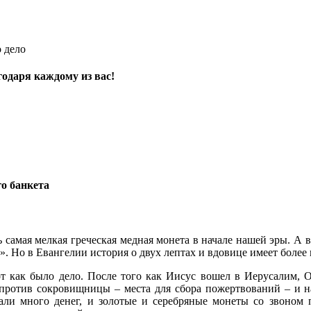
 дело
годаря каждому из вас!
го банкета
ась самая мелкая греческая медная монета в начале нашей эры. А
». Но в Евангелии история о двух лептах и вдовице имеет более
т как было дело. После того как Иисус вошел в Иерусалим, 
против сокровищницы – места для сбора пожертвований – и на
али много денег, и золотые и серебряные монеты со звоном 