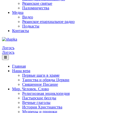
Рязанские святые
Паломничества
Медиа
Видео
Рязанское епархиальное радио
Подкасты
Контакты
Логосъ
Логосъ
Главная
Наша вера
Первые шаги в храме
Таинства и обряды Церкви
Священное Писание
Мир. Человек. Слово
Религиозная энциклопедия
Пастырские беседы
Вечные глаголы
История Христианства
Мудрецы и пророки