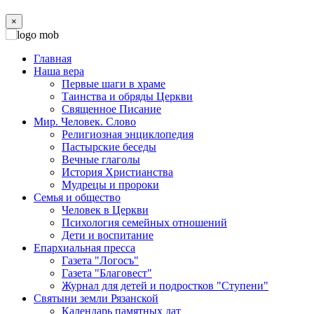
×
Главная
Наша вера
Первые шаги в храме
Таинства и обряды Церкви
Священное Писание
Мир. Человек. Слово
Религиозная энциклопедия
Пастырские беседы
Вечные глаголы
История Христианства
Мудрецы и пророки
Семья и общество
Человек в Церкви
Психология семейных отношений
Дети и воспитание
Епархиальная пресса
Газета "Логосъ"
Газета "Благовест"
Журнал для детей и подростков "Ступени"
Святыни земли Рязанской
Календарь памятных дат