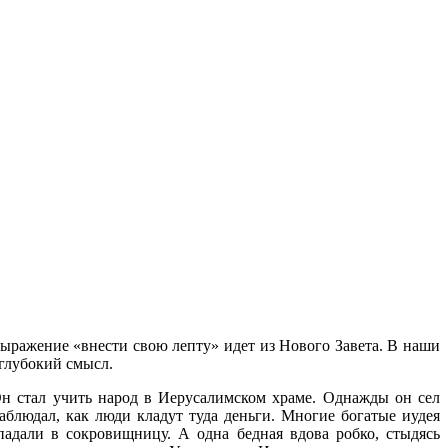
 выражение «внести свою лепту» идет из Нового Завета. В наши
 глубокий смысл.
Он стал учить народ в Иерусалимском храме. Однажды он сел
блюдал, как люди кладут туда деньги. Многие богатые иудея
падали в сокровищницу. А одна бедная вдова робко, стыдясь