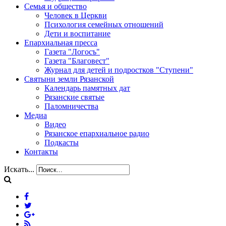
Семья и общество
Человек в Церкви
Психология семейных отношений
Дети и воспитание
Епархиальная пресса
Газета "Логосъ"
Газета "Благовест"
Журнал для детей и подростков "Ступени"
Святыни земли Рязанской
Календарь памятных дат
Рязанские святые
Паломничества
Медиа
Видео
Рязанское епархиальное радио
Подкасты
Контакты
Искать...