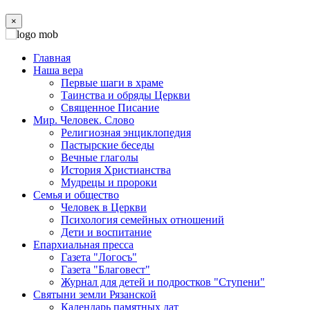
×
Главная
Наша вера
Первые шаги в храме
Таинства и обряды Церкви
Священное Писание
Мир. Человек. Слово
Религиозная энциклопедия
Пастырские беседы
Вечные глаголы
История Христианства
Мудрецы и пророки
Семья и общество
Человек в Церкви
Психология семейных отношений
Дети и воспитание
Епархиальная пресса
Газета "Логосъ"
Газета "Благовест"
Журнал для детей и подростков "Ступени"
Святыни земли Рязанской
Календарь памятных дат