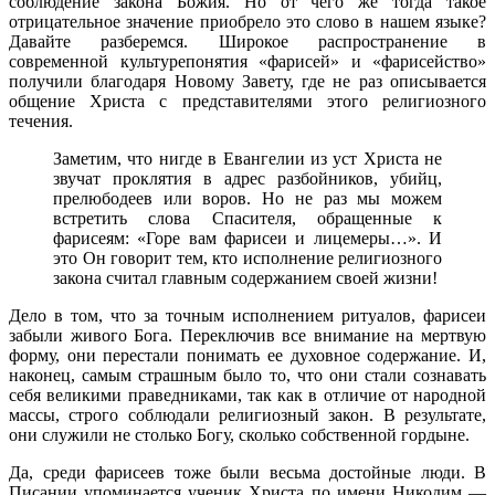
соблюдение закона Божия. Но от чего же тогда такое
отрицательное значение приобрело это слово в нашем языке?
Давайте разберемся. Широкое распространение в
современной культурепонятия «фарисей» и «фарисейство»
получили благодаря Новому Завету, где не раз описывается
общение Христа с представителями этого религиозного
течения.
Заметим, что нигде в Евангелии из уст Христа не
звучат проклятия в адрес разбойников, убийц,
прелюбодеев или воров. Но не раз мы можем
встретить слова Спасителя, обращенные к
фарисеям: «Горе вам фарисеи и лицемеры…». И
это Он говорит тем, кто исполнение религиозного
закона считал главным содержанием своей жизни!
Дело в том, что за точным исполнением ритуалов, фарисеи
забыли живого Бога. Переключив все внимание на мертвую
форму, они перестали понимать ее духовное содержание. И,
наконец, самым страшным было то, что они стали сознавать
себя великими праведниками, так как в отличие от народной
массы, строго соблюдали религиозный закон. В результате,
они служили не столько Богу, сколько собственной гордыне.
Да, среди фарисеев тоже были весьма достойные люди. В
Писании упоминается ученик Христа по имени Никодим —