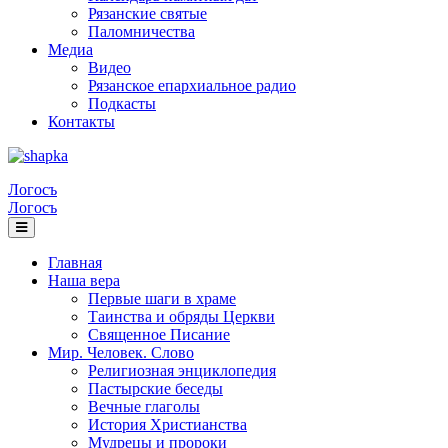
Рязанские святые
Паломничества
Медиа
Видео
Рязанское епархиальное радио
Подкасты
Контакты
Логосъ
Логосъ
Главная
Наша вера
Первые шаги в храме
Таинства и обряды Церкви
Священное Писание
Мир. Человек. Слово
Религиозная энциклопедия
Пастырские беседы
Вечные глаголы
История Христианства
Мудрецы и пророки