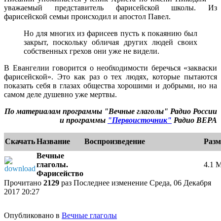
уважаемый представитель фарисейской школы. Из
фарисейской семьи происходил и апостол Павел.
Но для многих из фарисеев пусть к покаянию был
закрыт, поскольку обличая других людей своих
собственных грехов они уже не видели.
В Евангелии говорится о необходимости беречься «закваски
фарисейской». Это как раз о тех людях, которые пытаются
показать себя в глазах общества хорошими и добрыми, но на
самом деле душевно уже мертвы.
По материалам программы "Вечные глаголы" Радио России
и программы
"Первоисточник"
Радио ВЕРА
Скачать
Название
Воспроизведение
Разм
Вечные
глаголы.
4.1 
Фарисейство
e
Прочитано
2129
раз
Последнее изменение Среда, 06 Декабря
2017 20:27
Опубликовано в
Вечные глаголы