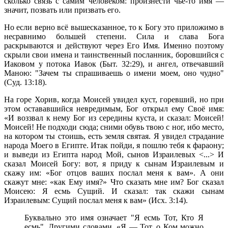
сколько связь с самим человеком: произнести чье-то имя —
значит, позвать или призвать его.
Но если верно всё вышесказанное, то к Богу это приложимо в
несравнимо большей степени. Сила и слава Бога
раскрываются и действуют через Его Имя. Именно поэтому
скрыли свои имена и таинственный посланник, боровшийся с
Иаковом у потока Иавок (Быт. 32:29), и ангел, отвечавший
Маною: "Зачем ты спрашиваешь о имени моем, оно чудно"
(Суд. 13:18).
На горе Хорив, когда Моисей увидел куст, горевший, но при
этом остававшийся невредимым, Бог открыл ему Своё имя:
«И воззвал к нему Бог из середины куста, и сказал: Моисей!
Моисей! Не подходи сюда; сними обувь твою с ног, ибо место,
на котором ты стоишь, есть земля святая. Я увидел страдание
народа Моего в Египте. Итак пойди, я пошлю тебя к фараону;
и выведи из Египта народ Мой, сынов Израилевых <...> И
сказал Моисей Богу: вот, я приду к сынам Израилевым и
скажу им: «Бог отцов ваших послал меня к вам». А они
скажут мне: «как Ему имя?» Что сказать мне им? Бог сказал
Моисею: Я есмь Сущий. И сказал: так скажи сынам
Израилевым: Сущий послал меня к вам» (Исх. 3:14).
Буквально это имя означает "Я есмь Тот, Кто Я
есмь". Другими словами, «Я — Тот, о Ком можно