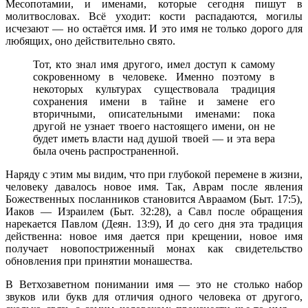
Месопотамии, и именами, которые сегодня пишут в
молитвословах. Всё уходит: кости распадаются, могилы
исчезают — но остаётся имя. И это имя не только дорого для
любящих, оно действительно свято.
Тот, кто знал имя другого, имел доступ к самому
сокровенному в человеке. Именно поэтому в
некоторых культурах существовала традиция
сохранения имени в тайне и замене его
вторичными, описательными именами: пока
другой не узнает твоего настоящего имени, он не
будет иметь власти над душой твоей — и эта вера
была очень распространенной.
Наряду с этим мы видим, что при глубокой перемене в жизни,
человеку давалось новое имя. Так, Аврам после явления
Божественных посланников становится Авраамом (Быт. 17:5),
Иаков — Израилем (Быт. 32:28), а Савл после обращения
нарекается Павлом (Деян. 13:9), И до сего дня эта традиция
действенна: новое имя дается при крещении, новое имя
получает новопостриженный монах как свидетельство
обновления при принятии монашества.
В Ветхозаветном понимании имя — это не столько набор
звуков или букв для отличия одного человека от другого,