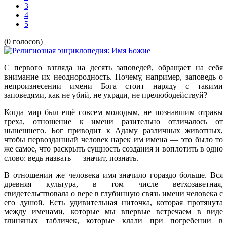
3
4
5
(0 голосов)
С первого взгляда на десять заповедей, обращает на себя
внимание их неоднородность. Почему, например, заповедь о
непроизнесении имени Бога стоит наряду с такими
заповедями, как не убий, не укради, не прелюбодействуй?
Когда мир был ещё совсем молодым, не познавшим отравы
греха, отношение к имени разительно отличалось от
нынешнего. Бог приводит к Адаму различных животных,
чтобы первозданный человек нарек им имена — это было то
же самое, что раскрыть сущность создания и воплотить в одно
слово: ведь назвать — значит, познать.
В отношении же человека имя значило гораздо больше. Вся
древняя культура, в том числе ветхозаветная,
свидетельствовала о вере в глубинную связь имени человека с
его душой. Есть удивительная ниточка, которая протянута
между именами, которые мы впервые встречаем в виде
глиняных табличек, которые клали при погребении в