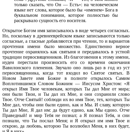
только сказать, что Он — Есть»: на человеческом
языке нет слова, которое было бы «именем» Бога в
буквальном понимании, которое полностью бы
раскрывало сущность его носителя.
Открытое Богом имя записывалось в виде четырех согласных.
Но, поскольку в древнееврейском языке записываются только
согласные, а гласные добавляются при чтении, то и вариантов
прочтения имени было множество. Единственно верное
прочтение охранялось как святыня и передавалось в устной
традиции первосвященников. Из благоговения к этому имени,
иудеи перестали произносить его со времени окончания
Вавилонского пленения. Звучало оно лишь раз в год из уст
первосвященника, когда тот входил во Святое святых. В
Новом Завете имя Божие в полноте открылось Самим
Воплотившимся Словом Божиим — Иисусом Христом: «Я
открыл Имя Твое человекам, которых Ты дал Мне от мира;
они были Твои, и Ты дал их Мне, и они сохранили слово
Твое. Отче Святый! соблюди их во имя Твое, тех, которых Ты
Мне дал, чтобы они были едино, как и Мы. И славу, которую
Ты дал Мне, Я дал им: да будут едино, как Мы едино. Отче
Праведный! и мир Тебя не познал; а Я познал Тебя, и сии
познали, что Ты послал Меня; и Я открыл им имя Твое и
открою, да любовь, которою Ты возлюбил Меня, в них будет,
и Я в них».