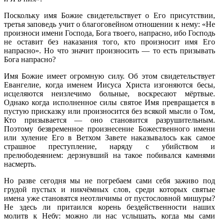
Поскольку имя Божие свидетельствует о Его присутствии,
третья заповедь учит о благоговейном отношении к нему: «Не
произноси имени Господа, Бога твоего, напрасно, ибо Господь
не оставит без наказания того, кто произносит имя Его
напрасно». Но что значит произносить — то есть призывать
Бога напрасно?
Имя Божие имеет огромную силу. Об этом свидетельствует
Евангелие, когда именем Иисуса Христа изгоняются бесы,
исцеляются неизлечимо больные, воскресают мёртвые.
Однако когда исполненное силы святое Имя превращается в
пустую присказку или произносится без всякой мысли о Том,
Кто призывается — оно становится разрушительным.
Поэтому безвременное произнесение Божественного имени
или хуление Его в Ветхом Завете наказывалось как самое
страшное преступление, наряду с убийством и
прелюбодеянием: дерзнувший на такое побивался камнями
насмерть.
Но разве сегодня мы не погребаем сами себя заживо под
грудой пустых и никчёмных слов, среди которых святые
имена уже становятся неотличимы от пустословной мишуры?
Не здесь ли притаился корень бездейственности наших
молитв к Небу: можно ли нас услышать, когда мы сами