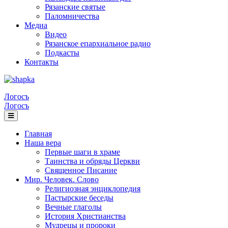
Рязанские святые
Паломничества
Медиа
Видео
Рязанское епархиальное радио
Подкасты
Контакты
Логосъ
Логосъ
Главная
Наша вера
Первые шаги в храме
Таинства и обряды Церкви
Священное Писание
Мир. Человек. Слово
Религиозная энциклопедия
Пастырские беседы
Вечные глаголы
История Христианства
Мудрецы и пророки