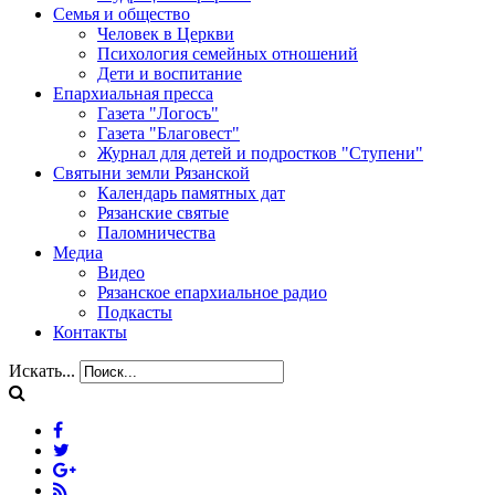
Семья и общество
Человек в Церкви
Психология семейных отношений
Дети и воспитание
Епархиальная пресса
Газета "Логосъ"
Газета "Благовест"
Журнал для детей и подростков "Ступени"
Святыни земли Рязанской
Календарь памятных дат
Рязанские святые
Паломничества
Медиа
Видео
Рязанское епархиальное радио
Подкасты
Контакты
Искать...