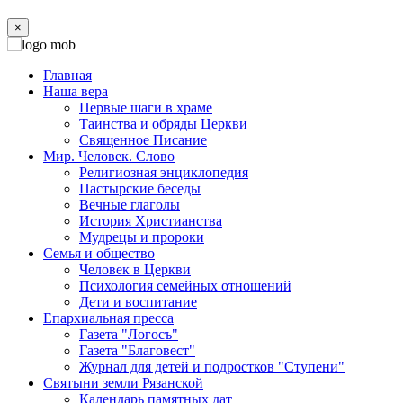
×
Главная
Наша вера
Первые шаги в храме
Таинства и обряды Церкви
Священное Писание
Мир. Человек. Слово
Религиозная энциклопедия
Пастырские беседы
Вечные глаголы
История Христианства
Мудрецы и пророки
Семья и общество
Человек в Церкви
Психология семейных отношений
Дети и воспитание
Епархиальная пресса
Газета "Логосъ"
Газета "Благовест"
Журнал для детей и подростков "Ступени"
Святыни земли Рязанской
Календарь памятных дат