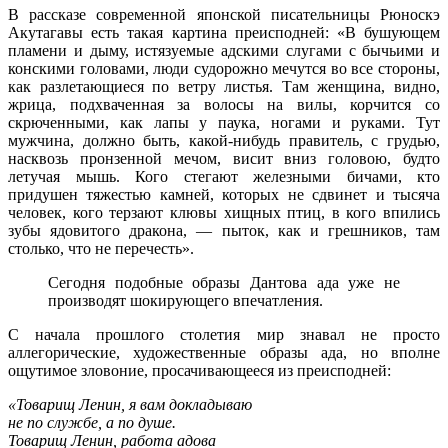
В рассказе современной японской писательницы Рюноскэ
Акутагавы есть такая картина преисподней: «В бушующем
пламени и дыму, истязуемые адскими слугами с бычьими и
конскими головами, люди судорожно мечутся во все стороны,
как разлетающиеся по ветру листья. Там женщина, видно,
жрица, подхваченная за волосы на вилы, корчится со
скрюченными, как лапы у паука, ногами и руками. Тут
мужчина, должно быть, какой-нибудь правитель, с грудью,
насквозь пронзенной мечом, висит вниз головою, будто
летучая мышь. Кого стегают железными бичами, кто
придушен тяжестью камней, которых не сдвинет и тысяча
человек, кого терзают клювы хищных птиц, в кого впились
зубы ядовитого дракона, — пыток, как и грешников, там
столько, что не перечесть».
Сегодня подобные образы Дантова ада уже не
производят шокирующего впечатления.
С начала прошлого столетия мир знавал не просто
аллегорические, художественные образы ада, но вполне
ощутимое зловоние, просачивающееся из преисподней:
«Товарищ Ленин, я вам докладываю
не по службе, а по душе.
Товарищ Ленин, работа адова