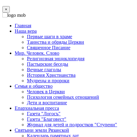
×
Главная
Наша вера
Первые шаги в храме
Таинства и обряды Церкви
Священное Писание
Мир. Человек. Слово
Религиозная энциклопедия
Пастырские беседы
Вечные глаголы
История Христианства
Мудрецы и пророки
Семья и общество
Человек в Церкви
Психология семейных отношений
Дети и воспитание
Епархиальная пресса
Газета "Логосъ"
Газета "Благовест"
Журнал для детей и подростков "Ступени"
Святыни земли Рязанской
Календарь памятных дат