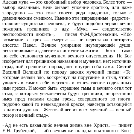
Адская мука — это свободный выбор человека. Более того —
выбор желанный. Ведь бывает упоение яростью, или даже
злорадство — это тоже своего рода «радость», только с
демоническим смешком. Именно эти извращенные «радости»,
ставшие сущностью человека, и будут подобно червю вечно
пожирать грешников в аду. «Мука — свидетельство
неспособности любить», — писал Ф.М.Достоевский. «Ибо
возмездие за грех — смерть» — не переставал повторять
апостол Павел. Вечное умирание неумирающей души,
неостановимое отдаление от источника жизни — Бога — само
по себе становится мучением вечного опустошения. Не Бог
изобретает для грешников наказания и мучения, нет: источник
страданий грешники порождают внутри себя сами. Святой
Василий Великий по поводу адских мучений писал: «Те,
которые делали зло, воскреснут на поругание и стыд, чтобы
увидеть в самих себе мерзость и отпечатление соделанных
ими грехов. И может быть, страшнее тьмы и вечнаго огня тот
стыд, с которым увековечены будут грешники, непрестанно
имея пред глазами следы греха, совершенного во плоти,
подобно какой-то невыводимой краске, навсегда остающейся
в памяти душ их... Жесточайшее из всех мучений — вечный
позор и вечный стыд».
«Ад не есть какая-либо вечная жизнь вне Христа, — пишет
Е.Н. Трубецкой, — ибо вечная жизнь одна: она только в Боге,