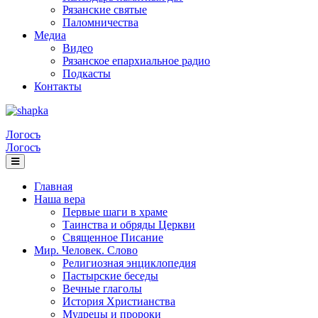
Рязанские святые
Паломничества
Медиа
Видео
Рязанское епархиальное радио
Подкасты
Контакты
Логосъ
Логосъ
Главная
Наша вера
Первые шаги в храме
Таинства и обряды Церкви
Священное Писание
Мир. Человек. Слово
Религиозная энциклопедия
Пастырские беседы
Вечные глаголы
История Христианства
Мудрецы и пророки