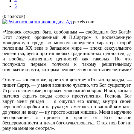
4
5
(0 голосов)
pexels.com
«Человек осужден быть свободным — свободным без Бога!»
Этот лозунг, брошенный Ж.-П.Сартром в послевоенную
молодежную среду, во многом определил характер второй
половины ХХ века в Западном мире — эпохи сексуального
бешенства, бунта против любых традиционных ценностей, да
и вообще жизненных ценностей как таковых. Но что
послужило первым толчком к такому решительному
отвержению пути, которым человечество шло тысячелетиями?
Ответ — конечно же, кроется в детстве: «Только однажды, —
пишет Сартр, — у меня возникло чувство, что Бог существует.
Играя со спичками, я прожег маленький коврик. И вот, когда я
пытался скрыть следы своего преступления, Господь Бог
вдруг меня увидел — я ощутил его взгляд внутри своей
черепной коробки и на руках; я заметался по ванной комнате,
до ужаса на виду — ну просто живая мишень. Меня выручило
негодование: я пришел в ярость от Его наглой
бесцеремонности и начал богохульствовать... С тех пор Бог ни
разу на меня не смотрел».