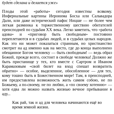
будет сделана и делается уже»
Плоды этой «работы» сегодня известны всякому.
Инфернальные картины Иеронима Босха или Сальвадора
Дали, или даже истерический пафос Ницше — не более чем
легкая разминка к торжественному шествию обитателей
преисподней по судьбам ХХ века. Легко заметить, что «работа
адова» и «приговор быть свободным» постоянно
переплетаются и в судьбах людей, и в судьбах целых народов.
Как это ни может показаться странным, но христианство
смотрит на ад именно как на место, где до конца выполнено
обещанное Богом человеку — быть свободным! — ведь образ
Божий, прежде всего, состоит в свободе человека! Должно же
быть пристанище у тех, кто вместе с Сартром и Иваном
Карамазовым «свой билет на вход спешат возвратить
обратно» — особое, выделенное, обособленное — для тех,
кому тошно быть в Божественном мире! Там, в преисподней,
им предоставлена возможность жить самим собою, не по
Божьему, а по-своему, не по любви, а «по своему хотению» —
хотя едва ли можно назвать жизнью вечное пребывание в
аду...
Как рай, так и ад для человека начинаются ещё во
время земной жизни.