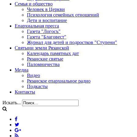
Семья и общество
Человек в Церкви
Психология семейных отношений
Дети и воспитание
Епархиальная пресса
Газета "Логосъ"
Газета "Благовест"
Журнал для детей и подростков "Ступени"
Святыни земли Рязанской
Календарь памятных дат
Рязанские святые
Паломничества
Медиа
Видео
Рязанское епархиальное радио
Подкасты
Контакты
Искать...