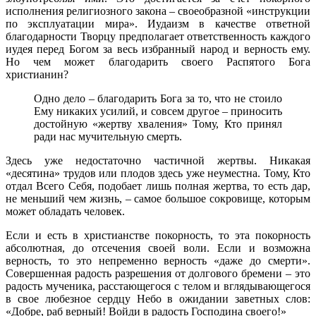
исполнения религиозного закона – своеобразной «инструкции
по эксплуатации мира». Иудаизм в качестве ответной
благодарности Творцу предполагает ответственность каждого
иудея перед Богом за весь избранный народ и верность ему.
Но чем может благодарить своего Распятого Бога
христианин?
Одно дело – благодарить Бога за то, что не стоило
Ему никаких усилий, и совсем другое – приносить
достойную «жертву хваления» Тому, Кто принял
ради нас мучительную смерть.
Здесь уже недостаточно частичной жертвы. Никакая
«десятина» трудов или плодов здесь уже неуместна. Тому, Кто
отдал Всего Себя, подобает лишь полная жертва, то есть дар,
не меньший чем жизнь, – самое большое сокровище, которым
может обладать человек.
Если и есть в христианстве покорность, то эта покорность
абсолютная, до отсечения своей воли. Если и возможна
верность, то это непременно верность «даже до смерти».
Совершенная радость разрешения от долгового бремени – это
радость мученика, расстающегося с телом и вглядывающегося
в свое любезное сердцу Небо в ожидании заветных слов:
«Добре, раб верный! Войди в радость Господина своего!»