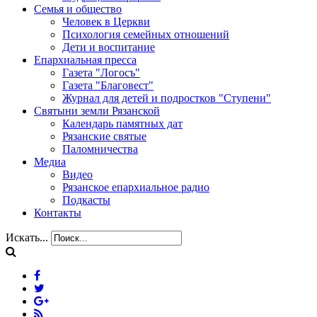
Семья и общество
Человек в Церкви
Психология семейных отношений
Дети и воспитание
Епархиальная пресса
Газета "Логосъ"
Газета "Благовест"
Журнал для детей и подростков "Ступени"
Святыни земли Рязанской
Календарь памятных дат
Рязанские святые
Паломничества
Медиа
Видео
Рязанское епархиальное радио
Подкасты
Контакты
Искать...