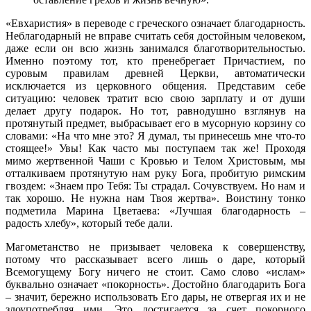
«Евхаристия» в переводе с греческого означает благодарность.
Неблагодарный не вправе считать себя достойным человеком,
даже если он всю жизнь занимался благотворительностью.
Именно поэтому тот, кто пренебрегает Причастием, по
суровым правилам древней Церкви, автоматически
исключается из церковного общения. Представим себе
ситуацию: человек тратит всю свою зарплату и от души
делает другу подарок. Но тот, равнодушно взглянув на
протянутый предмет, выбрасывает его в мусорную корзину со
словами: «На что мне это? Я думал, ты принесешь мне что-то
стоящее!» Увы! Как часто мы поступаем так же! Проходя
мимо жертвенной Чаши с Кровью и Телом Христовым, мы
отталкиваем протянутую нам руку Бога, пробитую римским
гвоздем: «Знаем про Тебя: Ты страдал. Сочувствуем. Но нам и
так хорошо. Не нужна нам Твоя жертва». Воистину тонко
подметила Марина Цветаева: «Лучшая благодарность –
радость хлебу», который тебе дали.
Магометанство не призывает человека к совершенству,
потому что рассказывает всего лишь о даре, который
Всемогущему Богу ничего не стоит. Само слово «ислам»
буквально означает «покорность». Достойно благодарить Бога
– значит, бережно использовать Его дары, не отвергая их и не
злоупотребляя ими. Это достигается за счет покорного