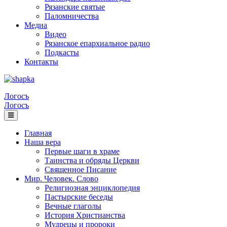
Рязанские святые
Паломничества
Медиа
Видео
Рязанское епархиальное радио
Подкасты
Контакты
Логосъ
Логосъ
Главная
Наша вера
Первые шаги в храме
Таинства и обряды Церкви
Священное Писание
Мир. Человек. Слово
Религиозная энциклопедия
Пастырские беседы
Вечные глаголы
История Христианства
Мудрецы и пророки