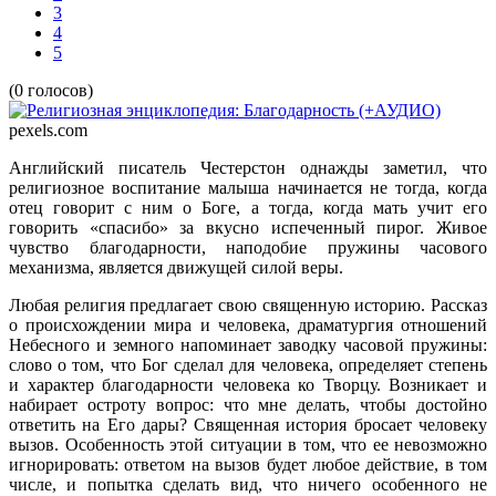
3
4
5
(0 голосов)
pexels.com
Английский писатель Честерстон однажды заметил, что
религиозное воспитание малыша начинается не тогда, когда
отец говорит с ним о Боге, а тогда, когда мать учит его
говорить «спасибо» за вкусно испеченный пирог. Живое
чувство благодарности, наподобие пружины часового
механизма, является движущей силой веры.
Любая религия предлагает свою священную историю. Рассказ
о происхождении мира и человека, драматургия отношений
Небесного и земного напоминает заводку часовой пружины:
слово о том, что Бог сделал для человека, определяет степень
и характер благодарности человека ко Творцу. Возникает и
набирает остроту вопрос: что мне делать, чтобы достойно
ответить на Его дары? Священная история бросает человеку
вызов. Особенность этой ситуации в том, что ее невозможно
игнорировать: ответом на вызов будет любое действие, в том
числе, и попытка сделать вид, что ничего особенного не