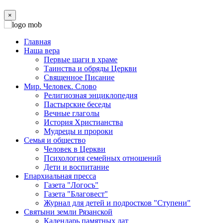
×
Главная
Наша вера
Первые шаги в храме
Таинства и обряды Церкви
Священное Писание
Мир. Человек. Слово
Религиозная энциклопедия
Пастырские беседы
Вечные глаголы
История Христианства
Мудрецы и пророки
Семья и общество
Человек в Церкви
Психология семейных отношений
Дети и воспитание
Епархиальная пресса
Газета "Логосъ"
Газета "Благовест"
Журнал для детей и подростков "Ступени"
Святыни земли Рязанской
Календарь памятных дат