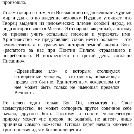
произошло.
Ислам говорит о том, что Всевышний создал великий, чудный
мир и дал его во владение человеку. Иудаизм уточняет, что
Творец выделил из человеческих племен особый народ, из
недр которого явится Мессия. Это народ священный, а потому
он призван учить остальные племена и управлять ими.
Христианство же представляет собой нечто большее – это
величественная и трагичная история земной жизни Бога,
«распятого за нас при Понтии Пилате, страдавшего и
погребенного. И воскресшего на третий день, согласно
Писанию».
«Древнейшее зло», с которым столкнулся
сотворенный человек, – это смерть, полагающая
предел его бытию. Единственным лекарством от
нее может быть только не имеющая пределов
Вечность.
Но вечен один только Бог. Он, несмотря на Свое
всемогущество, не может сотворить другое совечное себе
начало, другого Бога. Поэтому и спасти человеческую
природу может «не пророк, не ходатай, не ангел», лишь
прививка Самого Божества. Отсюда берет начало ключевая
христианская идея о Боговоплощении.