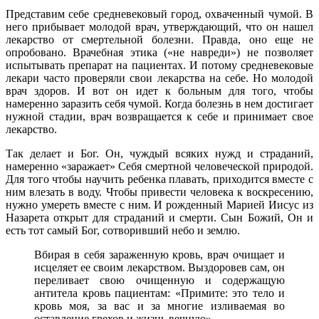
Представим себе средневековый город, охваченный чумой. В
него прибывает молодой врач, утверждающий, что он нашел
лекарство от смертельной болезни. Правда, оно еще не
опробовано. Врачебная этика («не навреди») не позволяет
испытывать препарат на пациентах. И потому средневековые
лекари часто проверяли свои лекарства на себе. Но молодой
врач здоров. И вот он идет к больным для того, чтобы
намеренно заразить себя чумой. Когда болезнь в нем достигает
нужной стадии, врач возвращается к себе и принимает свое
лекарство.
Так делает и Бог. Он, чуждый всяких нужд и страданий,
намеренно «заражает» Себя смертной человеческой природой.
Для того чтобы научить ребенка плавать, приходится вместе с
ним влезать в воду. Чтобы привести человека к воскресению,
нужно умереть вместе с ним. И рожденный Марией Иисус из
Назарета открыт для страданий и смерти. Сын Божий, Он и
есть тот самый Бог, сотворивший небо и землю.
Вбирая в себя зараженную кровь, врач очищает и
исцеляет ее своим лекарством. Выздоровев сам, он
переливает свою очищенную и содержащую
антитела кровь пациентам: «Примите: это тело и
кровь моя, за вас и за многие изливаемая во
оставление грехов и жизнь вечную».