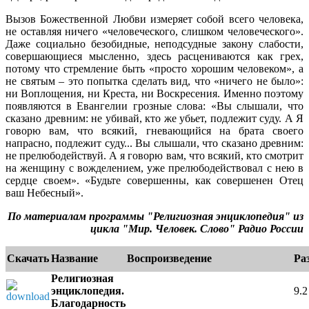
Вызов Божественной Любви измеряет собой всего человека,
не оставляя ничего «человеческого, слишком человеческого».
Даже социально безобидные, неподсудные закону слабости,
совершающиеся мысленно, здесь расцениваются как грех,
потому что стремление быть «просто хорошим человеком», а
не святым – это попытка сделать вид, что «ничего не было»:
ни Воплощения, ни Креста, ни Воскресения. Именно поэтому
появляются в Евангелии грозные слова: «Вы слышали, что
сказано древним: не убивай, кто же убьет, подлежит суду. А Я
говорю вам, что всякий, гневающийся на брата своего
напрасно, подлежит суду... Вы слышали, что сказано древним:
не прелюбодействуй. А я говорю вам, что всякий, кто смотрит
на женщину с вожделением, уже прелюбодействовал с нею в
сердце своем». «Будьте совершенны, как совершенен Отец
ваш Небесный».
По материалам программы "Религиозная энциклопедия" из
цикла "Мир. Человек. Слово" Радио России
Скачать
Название
Воспроизведение
Ра
Религиозная
энциклопедия.
9.
Благодарность
e