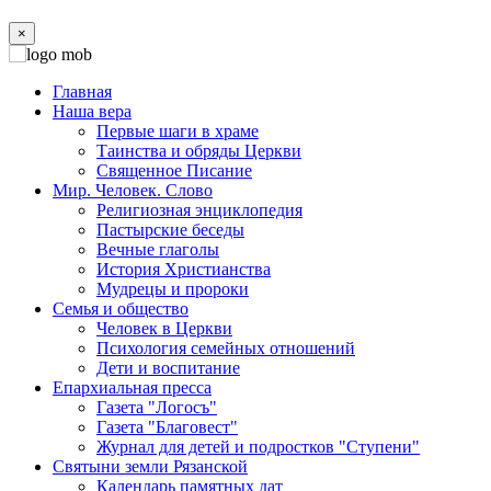
×
Главная
Наша вера
Первые шаги в храме
Таинства и обряды Церкви
Священное Писание
Мир. Человек. Слово
Религиозная энциклопедия
Пастырские беседы
Вечные глаголы
История Христианства
Мудрецы и пророки
Семья и общество
Человек в Церкви
Психология семейных отношений
Дети и воспитание
Епархиальная пресса
Газета "Логосъ"
Газета "Благовест"
Журнал для детей и подростков "Ступени"
Святыни земли Рязанской
Календарь памятных дат