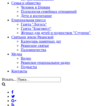
Семья и общество
Человек в Церкви
Психология семейных отношений
Дети и воспитание
Епархиальная пресса
Газета "Логосъ"
Газета "Благовест"
Журнал для детей и подростков "Ступени"
Святыни земли Рязанской
Календарь памятных дат
Рязанские святые
Паломничества
Медиа
Видео
Рязанское епархиальное радио
Подкасты
Контакты
Искать...