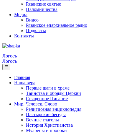
Рязанские святые
Паломничества
Медиа
Видео
Рязанское епархиальное радио
Подкасты
Контакты
Логосъ
Логосъ
Главная
Наша вера
Первые шаги в храме
Таинства и обряды Церкви
Священное Писание
Мир. Человек. Слово
Религиозная энциклопедия
Пастырские беседы
Вечные глаголы
История Христианства
Мудрецы и пророки