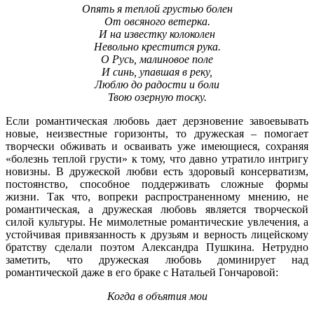
Опять я теплой грустью болен
От овсяного ветерка.
И на известку колоколен
Невольно крестится рука.
О Русь, малиновое поле
И синь, упавшая в реку,
Люблю до радости и боли
Твою озерную тоску.
Если романтическая любовь дает дерзновение завоевывать
новые, неизвестные горизонты, то дружеская – помогает
творчески обживать и осваивать уже имеющиеся, сохраняя
«болезнь теплой грусти» к тому, что давно утратило интригу
новизны. В дружеской любви есть здоровый консерватизм,
постоянство, способное поддерживать сложные формы
жизни. Так что, вопреки распространенному мнению, не
романтическая, а дружеская любовь является творческой
силой культуры. Не мимолетные романтические увлечения, а
устойчивая привязанность к друзьям и верность лицейскому
братству сделали поэтом Александра Пушкина. Нетрудно
заметить, что дружеская любовь доминирует над
романтической даже в его браке с Натальей Гончаровой:
Когда в объятия мои