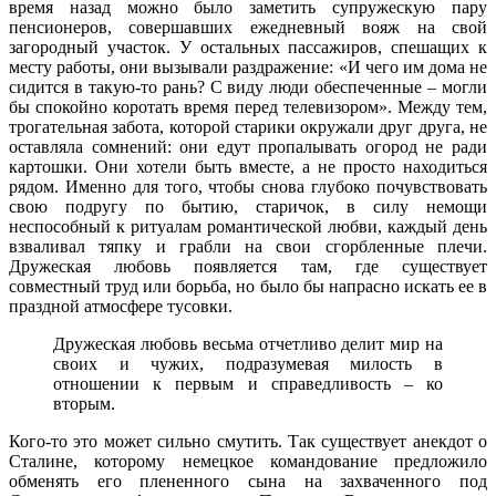
время назад можно было заметить супружескую пару
пенсионеров, совершавших ежедневный вояж на свой
загородный участок. У остальных пассажиров, спешащих к
месту работы, они вызывали раздражение: «И чего им дома не
сидится в такую-то рань? С виду люди обеспеченные – могли
бы спокойно коротать время перед телевизором». Между тем,
трогательная забота, которой старики окружали друг друга, не
оставляла сомнений: они едут пропалывать огород не ради
картошки. Они хотели быть вместе, а не просто находиться
рядом. Именно для того, чтобы снова глубоко почувствовать
свою подругу по бытию, старичок, в силу немощи
неспособный к ритуалам романтической любви, каждый день
взваливал тяпку и грабли на свои сгорбленные плечи.
Дружеская любовь появляется там, где существует
совместный труд или борьба, но было бы напрасно искать ее в
праздной атмосфере тусовки.
Дружеская любовь весьма отчетливо делит мир на
своих и чужих, подразумевая милость в
отношении к первым и справедливость – ко
вторым.
Кого-то это может сильно смутить. Так существует анекдот о
Сталине, которому немецкое командование предложило
обменять его плененного сына на захваченного под