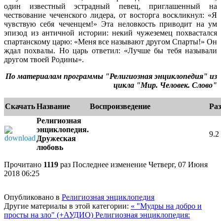
один известный эстрадный певец, приглашенный на
чествование чеченского лидера, от восторга воскликнул: «Я
чувствую себя чеченцем!» Эта неловкость приводит на ум
эпизод из античной истории: некий чужеземец похвастался
спартанскому царю: «Меня все называют другом Спарты!» Он
ждал похвалы. Но царь ответил: «Лучше бы тебя называли
другом твоей Родины».
По материалам программы "Религиозная энциклопедия" из
цикла "Мир. Человек. Слово"
Скачать
Название
Воспроизведение
Ра
Религиозная
энциклопедия.
9.
Дружеская
любовь
e
Прочитано
1119
раз
Последнее изменение Четверг, 07 Июня
2018 06:25
Опубликовано в
Религиозная энциклопедия
Другие материалы в этой категории:
« "Мудры на добро и
просты на зло" (+АУДИО)
Религиозная энциклопедия: