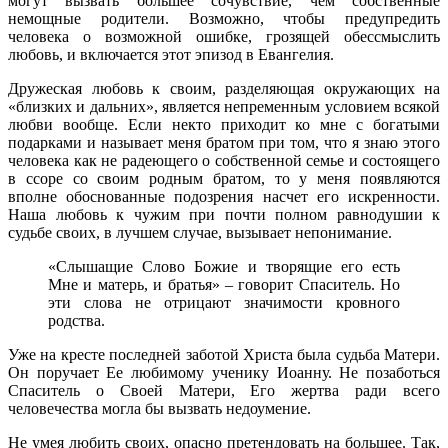
могут вызвать большее сочувствие, чем собственные
немощные родители. Возможно, чтобы предупредить
человека о возможной ошибке, грозящей обессмыслить
любовь, и включается этот эпизод в Евангелия.
Дружеская любовь к своим, разделяющая окружающих на
«близких и дальних», является непременным условием всякой
любви вообще. Если некто приходит ко мне с богатыми
подарками и называет меня братом при том, что я знаю этого
человека как не радеющего о собственной семье и состоящего
в ссоре со своим родным братом, то у меня появляются
вполне обоснованные подозрения насчет его искренности.
Наша любовь к чужим при почти полном равнодушии к
судьбе своих, в лучшем случае, вызывает непонимание.
«Слышащие Слово Божие и творящие его есть
Мне и матерь, и братья» – говорит Спаситель. Но
эти слова не отрицают значимости кровного
родства.
Уже на кресте последней заботой Христа была судьба Матери.
Он поручает Ее любимому ученику Иоанну. Не позаботься
Спаситель о Своей Матери, Его жертва ради всего
человечества могла бы вызвать недоумение.
Не умея любить своих, опасно претендовать на большее. Так,