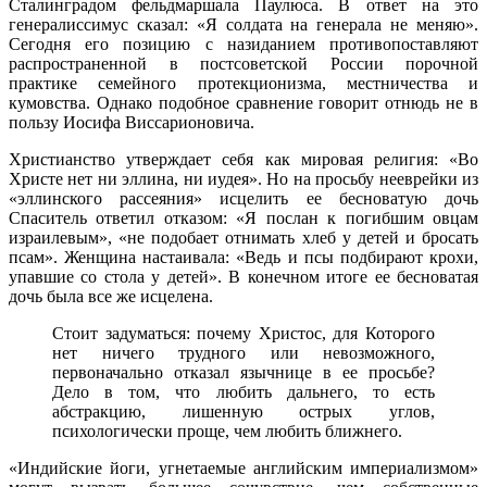
Сталинградом фельдмаршала Паулюса. В ответ на это
генералиссимус сказал: «Я солдата на генерала не меняю».
Сегодня его позицию с назиданием противопоставляют
распространенной в постсоветской России порочной
практике семейного протекционизма, местничества и
кумовства. Однако подобное сравнение говорит отнюдь не в
пользу Иосифа Виссарионовича.
Христианство утверждает себя как мировая религия: «Во
Христе нет ни эллина, ни иудея». Но на просьбу нееврейки из
«эллинского рассеяния» исцелить ее бесноватую дочь
Спаситель ответил отказом: «Я послан к погибшим овцам
израилевым», «не подобает отнимать хлеб у детей и бросать
псам». Женщина настаивала: «Ведь и псы подбирают крохи,
упавшие со стола у детей». В конечном итоге ее бесноватая
дочь была все же исцелена.
Стоит задуматься: почему Христос, для Которого
нет ничего трудного или невозможного,
первоначально отказал язычнице в ее просьбе?
Дело в том, что любить дальнего, то есть
абстракцию, лишенную острых углов,
психологически проще, чем любить ближнего.
«Индийские йоги, угнетаемые английским империализмом»