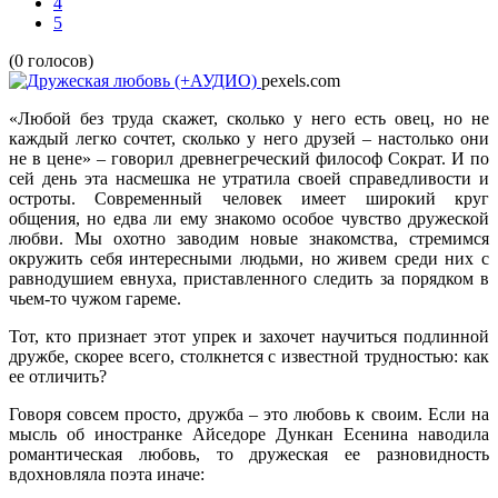
4
5
(0 голосов)
pexels.com
«Любой без труда скажет, сколько у него есть овец, но не
каждый легко сочтет, сколько у него друзей – настолько они
не в цене» – говорил древнегреческий философ Сократ. И по
сей день эта насмешка не утратила своей справедливости и
остроты. Современный человек имеет широкий круг
общения, но едва ли ему знакомо особое чувство дружеской
любви. Мы охотно заводим новые знакомства, стремимся
окружить себя интересными людьми, но живем среди них с
равнодушием евнуха, приставленного следить за порядком в
чьем-то чужом гареме.
Тот, кто признает этот упрек и захочет научиться подлинной
дружбе, скорее всего, столкнется с известной трудностью: как
ее отличить?
Говоря совсем просто, дружба – это любовь к своим. Если на
мысль об иностранке Айседоре Дункан Есенина наводила
романтическая любовь, то дружеская ее разновидность
вдохновляла поэта иначе: