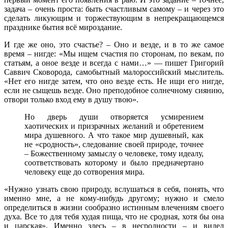
задача – очень проста: быть счастливым самому – и через это
сделать ликующим и торжествующим в непрекращающемся
празднике бытия всё мироздание.
И где же оно, это счастье? – Оно и везде, и в то же самое
время – нигде: «Мы ищем счастия по сторонам, по векам, по
статьям, а оное везде и всегда с нами…» — пишет Григорий
Саввич Сковорода, самобытный малороссийский мыслитель.
«Нет его нигде затем, что оно везде есть. Не ищи его нигде,
если не сыщешь везде. Оно преподобное солнечному сиянию,
отвори только вход ему в душу твою».
Но дверь души отворяется усмирением
хаотических и призрачных желаний и обретением
мира душевного. А что такое мир душевный, как
не «сродность», следование своей природе, точнее
– Божественному замыслу о человеке, тому идеалу,
соответствовать которому и было предначертано
человеку еще до сотворения мира.
«Нужно узнать свою природу, вслушаться в себя, понять, что
именно мне, а не кому-нибудь другому; нужно и смело
определиться в жизни сообразно истинным влечениям своего
духа. Все то для тебя худая пища, что не сродная, хотя бы она
и царская». Именно здесь – в несродности – и видел