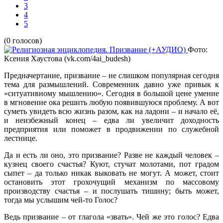
3
4
5
(0 голосов)
Фото:
Ксения Хаустова (vk.com/4ai_budesh)
Предначертание, призвание – не слишком популярная сегодня
тема для размышлений. Современник давно уже привык к
«ситуативному мышлению». Сегодня в большой цене умение
в мгновение ока решить любую появившуюся проблему. А вот
суметь увидеть всю жизнь разом, как на ладони – и начало её,
и неизбежный конец – едва ли увеличит доходность
предприятия или поможет в продвижении по служебной
лестнице.
Да и есть ли оно, это призвание? Разве не каждый человек –
кузнец своего счастья? Куют, стучат молотами, пот градом
сыпет – да только никак выковать не могут. А может, стоит
остановить этот грохочущий механизм по массовому
производству счастья – и послушать тишину; быть может,
тогда мы услышим чей-то Голос?
Ведь призвание – от глагола «звать». Чей же это голос? Едва