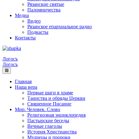
Рязанские святые
Паломничества
Медиа
Видео
Рязанское епархиальное радио
Подкасты
Контакты
Логосъ
Логосъ
Главная
Наша вера
Первые шаги в храме
Таинства и обряды Церкви
Священное Писание
Мир. Человек. Слово
Религиозная энциклопедия
Пастырские беседы
Вечные глаголы
История Христианства
Мудрецы и пророки