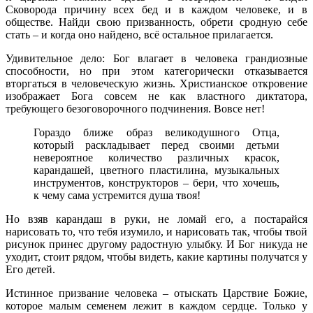
Сковорода причину всех бед и в каждом человеке, и в
обществе. Найди свою призванность, обрети сродную себе
стать – и когда оно найдено, всё остальное прилагается.
Удивительное дело: Бог влагает в человека грандиозные
способности, но при этом категорически отказывается
вторгаться в человеческую жизнь. Христианское откровение
изображает Бога совсем не как властного диктатора,
требующего безоговорочного подчинения. Вовсе нет!
Гораздо ближе образ великодушного Отца,
который раскладывает перед своими детьми
невероятное количество различных красок,
карандашей, цветного пластилина, музыкальных
инструментов, конструкторов – бери, что хочешь,
к чему сама устремится душа твоя!
Но взяв карандаш в руки, не ломай его, а постарайся
нарисовать то, что тебя изумило, и нарисовать так, чтобы твой
рисунок принес другому радостную улыбку. И Бог никуда не
уходит, стоит рядом, чтобы видеть, какие картины получатся у
Его детей.
Истинное призвание человека – отыскать Царствие Божие,
которое малым семенем лежит в каждом сердце. Только у