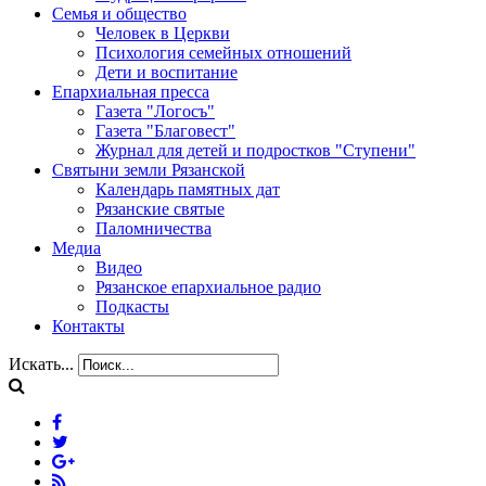
Семья и общество
Человек в Церкви
Психология семейных отношений
Дети и воспитание
Епархиальная пресса
Газета "Логосъ"
Газета "Благовест"
Журнал для детей и подростков "Ступени"
Святыни земли Рязанской
Календарь памятных дат
Рязанские святые
Паломничества
Медиа
Видео
Рязанское епархиальное радио
Подкасты
Контакты
Искать...