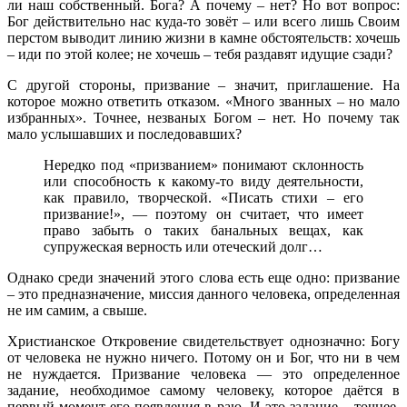
ли наш собственный. Бога? А почему – нет? Но вот вопрос:
Бог действительно нас куда-то зовёт – или всего лишь Своим
перстом выводит линию жизни в камне обстоятельств: хочешь
– иди по этой колее; не хочешь – тебя раздавят идущие сзади?
С другой стороны, призвание – значит, приглашение. На
которое можно ответить отказом. «Много званных – но мало
избранных». Точнее, незваных Богом – нет. Но почему так
мало услышавших и последовавших?
Нередко под «призванием» понимают склонность
или способность к какому-то виду деятельности,
как правило, творческой. «Писать стихи – его
призвание!», — поэтому он считает, что имеет
право забыть о таких банальных вещах, как
супружеская верность или отеческий долг…
Однако среди значений этого слова есть еще одно: призвание
– это предназначение, миссия данного человека, определенная
не им самим, а свыше.
Христианское Откровение свидетельствует однозначно: Богу
от человека не нужно ничего. Потому он и Бог, что ни в чем
не нуждается. Призвание человека — это определенное
задание, необходимое самому человеку, которое даётся в
первый момент его появления в раю. И это задание – точнее,