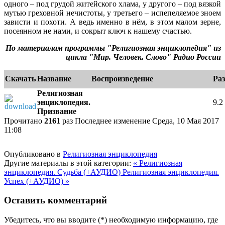
одного – под грудой житейского хлама, у другого – под вязкой
мутью греховной нечистоты, у третьего – испепеляемое зноем
зависти и похоти. А ведь именно в нём, в этом малом зерне,
посеянном не нами, и сокрыт ключ к нашему счастью.
По материалам программы "Религиозная энциклопедия" из
цикла "Мир. Человек. Слово" Радио России
Скачать
Название
Воспроизведение
Ра
Религиозная
энциклопедия.
9.
Призвание
e
Прочитано
2161
раз
Последнее изменение Среда, 10 Мая 2017
11:08
Опубликовано в
Религиозная энциклопедия
Другие материалы в этой категории:
« Религиозная
энциклопедия. Судьба (+АУДИО)
Религиозная энциклопедия.
Успех (+АУДИО) »
Оставить комментарий
Убедитесь, что вы вводите (*) необходимую информацию, где