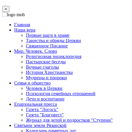
×
Главная
Наша вера
Первые шаги в храме
Таинства и обряды Церкви
Священное Писание
Мир. Человек. Слово
Религиозная энциклопедия
Пастырские беседы
Вечные глаголы
История Христианства
Мудрецы и пророки
Семья и общество
Человек в Церкви
Психология семейных отношений
Дети и воспитание
Епархиальная пресса
Газета "Логосъ"
Газета "Благовест"
Журнал для детей и подростков "Ступени"
Святыни земли Рязанской
Календарь памятных дат