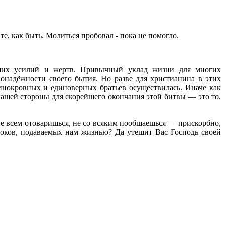
е, как быть. Молиться пробовал - пока не помогло.
ьших усилий и жертв. Привычный уклад жизни для многих
онадёжности своего бытия. Но разве для христианина в этих
инокровных и единоверных братьев осуществилась. Иначе как
 нашей стороны для скорейшего окончания этой битвы — это то,
 не всем отоваришься, не со всяким пообщаешься — прискорбно,
роков, подаваемых нам жизнью? Да утешит Вас Господь своей