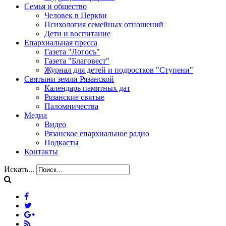
Семья и общество
Человек в Церкви
Психология семейных отношений
Дети и воспитание
Епархиальная пресса
Газета "Логосъ"
Газета "Благовест"
Журнал для детей и подростков "Ступени"
Святыни земли Рязанской
Календарь памятных дат
Рязанские святые
Паломничества
Медиа
Видео
Рязанское епархиальное радио
Подкасты
Контакты
Искать...