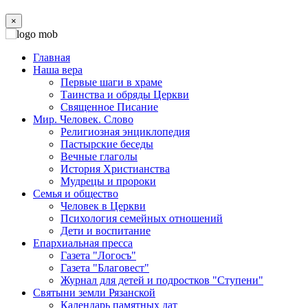
×
Главная
Наша вера
Первые шаги в храме
Таинства и обряды Церкви
Священное Писание
Мир. Человек. Слово
Религиозная энциклопедия
Пастырские беседы
Вечные глаголы
История Христианства
Мудрецы и пророки
Семья и общество
Человек в Церкви
Психология семейных отношений
Дети и воспитание
Епархиальная пресса
Газета "Логосъ"
Газета "Благовест"
Журнал для детей и подростков "Ступени"
Святыни земли Рязанской
Календарь памятных дат