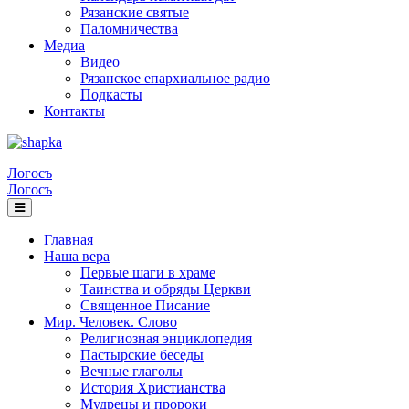
Рязанские святые
Паломничества
Медиа
Видео
Рязанское епархиальное радио
Подкасты
Контакты
Логосъ
Логосъ
Главная
Наша вера
Первые шаги в храме
Таинства и обряды Церкви
Священное Писание
Мир. Человек. Слово
Религиозная энциклопедия
Пастырские беседы
Вечные глаголы
История Христианства
Мудрецы и пророки