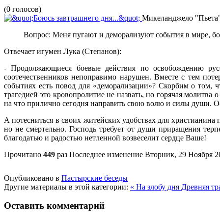
(0 голосов)
Микеланджело "Пьета
Вопрос: Меня пугают и деморализуют события в мире, бою
Отвечает игумен Лука (Степанов):
- Продолжающиеся боевые действия по освобождению рус
соотечественников непоправимо нарушен. Вместе с тем поте
событиях есть повод для «деморализации»? Скорбим о том, 
трагедией это кровопролитие не назвать, но горячая молитва 
на что прилично сегодня направить свою волю и силы души. Ос
А потесниться в своих житейских удобствах для христианина п
но не смертельно. Господь требует от души приращения тер
благодатью и радостью нетленной возвеселит сердце Ваше!
Прочитано
449
раз
Последнее изменение Вторник, 29 Ноября 2
Опубликовано в
Пастырские беседы
Другие материалы в этой категории:
« На злобу дня
Древняя тр
Оставить комментарий