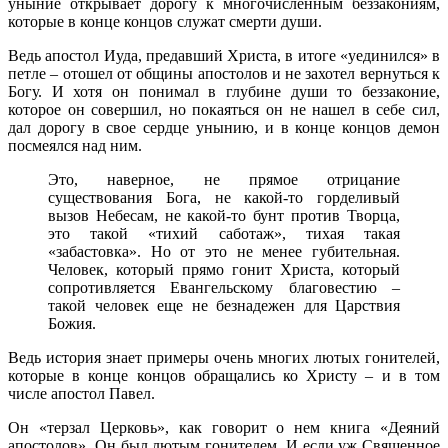
уныние открывает дорогу к многочисленным беззакониям,
которые в конце концов служат смерти души.
Ведь апостол Иуда, предавший Христа, в итоге «уединился» в
петле – отошел от общины апостолов и не захотел вернуться к
Богу. И хотя он понимал в глубине души то беззаконие,
которое он совершил, но покаяться он не нашел в себе сил,
дал дорогу в свое сердце унынию, и в конце концов демон
посмеялся над ним.
Это, наверное, не прямое отрицание
существования Бога, не какой-то горделивый
вызов Небесам, не какой-то бунт против Творца,
это такой «тихий саботаж», тихая такая
«забастовка». Но от это не менее губительная.
Человек, который прямо гонит Христа, который
сопротивляется Евангельскому благовестию –
такой человек еще не безнадежен для Царствия
Божия.
Ведь история знает примеры очень многих лютых гонителей,
которые в конце концов обращались ко Христу – и в том
числе апостол Павел.
Он «терзал Церковь», как говорит о нем книга «Деяний
апостолов». Он был лютым гонителем. И если уж Священное