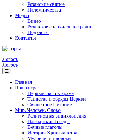
Рязанские святые
Паломничества
Медиа
Видео
Рязанское епархиальное радио
Подкасты
Контакты
Логосъ
Логосъ
Главная
Наша вера
Первые шаги в храме
Таинства и обряды Церкви
Священное Писание
Мир. Человек. Слово
Религиозная энциклопедия
Пастырские беседы
Вечные глаголы
История Христианства
Мудрецы и пророки