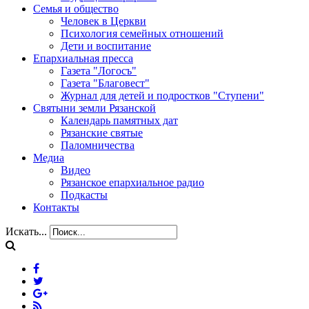
Семья и общество
Человек в Церкви
Психология семейных отношений
Дети и воспитание
Епархиальная пресса
Газета "Логосъ"
Газета "Благовест"
Журнал для детей и подростков "Ступени"
Святыни земли Рязанской
Календарь памятных дат
Рязанские святые
Паломничества
Медиа
Видео
Рязанское епархиальное радио
Подкасты
Контакты
Искать...