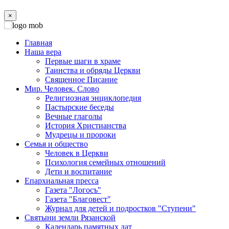
×
Главная
Наша вера
Первые шаги в храме
Таинства и обряды Церкви
Священное Писание
Мир. Человек. Слово
Религиозная энциклопедия
Пастырские беседы
Вечные глаголы
История Христианства
Мудрецы и пророки
Семья и общество
Человек в Церкви
Психология семейных отношений
Дети и воспитание
Епархиальная пресса
Газета "Логосъ"
Газета "Благовест"
Журнал для детей и подростков "Ступени"
Святыни земли Рязанской
Календарь памятных дат