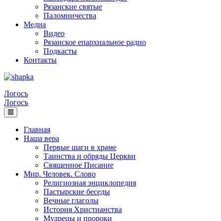
Рязанские святые
Паломничества
Медиа
Видео
Рязанское епархиальное радио
Подкасты
Контакты
Логосъ
Логосъ
Главная
Наша вера
Первые шаги в храме
Таинства и обряды Церкви
Священное Писание
Мир. Человек. Слово
Религиозная энциклопедия
Пастырские беседы
Вечные глаголы
История Христианства
Мудрецы и пророки