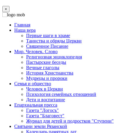
×
Главная
Наша вера
Первые шаги в храме
Таинства и обряды Церкви
Священное Писание
Мир. Человек. Слово
Религиозная энциклопедия
Пастырские беседы
Вечные глаголы
История Христианства
Мудрецы и пророки
Семья и общество
Человек в Церкви
Психология семейных отношений
Дети и воспитание
Епархиальная пресса
Газета "Логосъ"
Газета "Благовест"
Журнал для детей и подростков "Ступени"
Святыни земли Рязанской
Календарь памятных дат