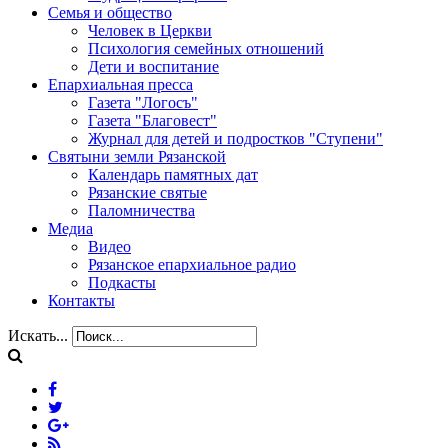
Семья и общество
Человек в Церкви
Психология семейных отношений
Дети и воспитание
Епархиальная пресса
Газета "Логосъ"
Газета "Благовест"
Журнал для детей и подростков "Ступени"
Святыни земли Рязанской
Календарь памятных дат
Рязанские святые
Паломничества
Медиа
Видео
Рязанское епархиальное радио
Подкасты
Контакты
Искать...