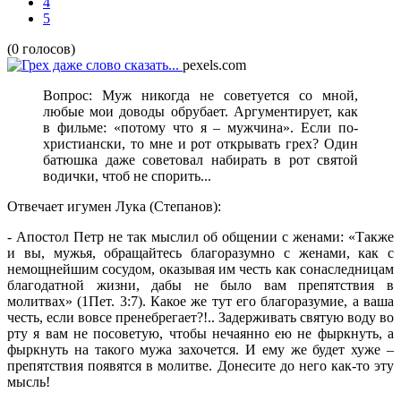
4
5
(0 голосов)
pexels.com
Вопрос: Муж никогда не советуется со мной,
любые мои доводы обрубает. Аргументирует, как
в фильме: «потому что я – мужчина». Если по-
христиански, то мне и рот открывать грех? Один
батюшка даже советовал набирать в рот святой
водички, чтоб не спорить...
Отвечает игумен Лука (Степанов):
- Апостол Петр не так мыслил об общении с женами: «Также
и вы, мужья, обращайтесь благоразумно с женами, как с
немощнейшим сосудом, оказывая им честь как сонаследницам
благодатной жизни, дабы не было вам препятствия в
молитвах» (1Пет. 3:7). Какое же тут его благоразумие, а ваша
честь, если вовсе пренебрегает?!.. Задерживать святую воду во
рту я вам не посоветую, чтобы нечаянно ею не фыркнуть, а
фыркнуть на такого мужа захочется. И ему же будет хуже –
препятствия появятся в молитве. Донесите до него как-то эту
мысль!