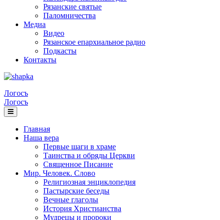
Рязанские святые
Паломничества
Медиа
Видео
Рязанское епархиальное радио
Подкасты
Контакты
Логосъ
Логосъ
Главная
Наша вера
Первые шаги в храме
Таинства и обряды Церкви
Священное Писание
Мир. Человек. Слово
Религиозная энциклопедия
Пастырские беседы
Вечные глаголы
История Христианства
Мудрецы и пророки