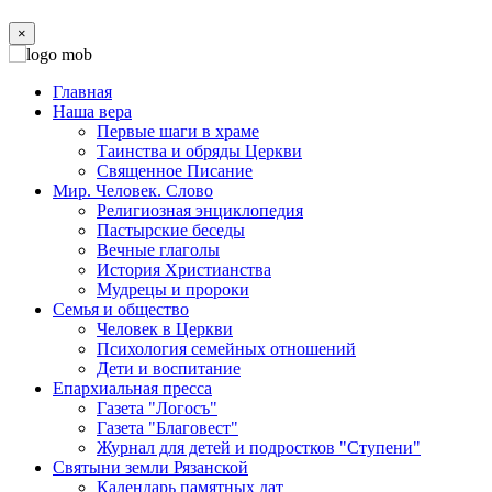
×
Главная
Наша вера
Первые шаги в храме
Таинства и обряды Церкви
Священное Писание
Мир. Человек. Слово
Религиозная энциклопедия
Пастырские беседы
Вечные глаголы
История Христианства
Мудрецы и пророки
Семья и общество
Человек в Церкви
Психология семейных отношений
Дети и воспитание
Епархиальная пресса
Газета "Логосъ"
Газета "Благовест"
Журнал для детей и подростков "Ступени"
Святыни земли Рязанской
Календарь памятных дат