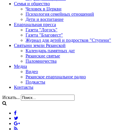
Семья и общество
Человек в Церкви
Психология семейных отношений
Дети и воспитание
Епархиальная пресса
Газета "Логосъ"
Газета "Благовест"
Журнал для детей и подростков "Ступени"
Святыни земли Рязанской
Календарь памятных дат
Рязанские святые
Паломничества
Медиа
Видео
Рязанское епархиальное радио
Подкасты
Контакты
Искать...