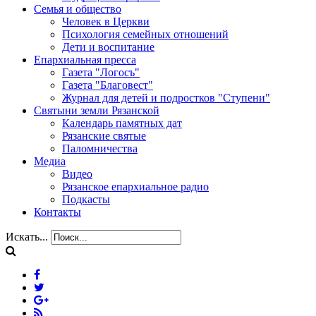
Семья и общество
Человек в Церкви
Психология семейных отношений
Дети и воспитание
Епархиальная пресса
Газета "Логосъ"
Газета "Благовест"
Журнал для детей и подростков "Ступени"
Святыни земли Рязанской
Календарь памятных дат
Рязанские святые
Паломничества
Медиа
Видео
Рязанское епархиальное радио
Подкасты
Контакты
Искать...