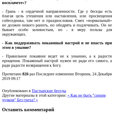
восплачете»?
- Грань - в сердечной направленности. Где у беседы есть
благая цель утешения или наставления, или просвещения
собеседника, там нет и празднословия. Смех «нормальный»
не должен никого ранить, но ободрять и подлечивать. Он не
бывает особо заливистым, но - в меру пользы для
окружающих.
- Как поддерживать покаянный настрой и не впасть при
этом в уныние?
- Правильное покаяние ведет не к унынию, а к радости
прощения. Покаянный настрой нужен не ради его самого, а
ради радости возвращения к Богу.
Прочитано
826
раз
Последнее изменение Вторник, 24 Декабря
2019 09:17
Опубликовано в
Пастырские беседы
Другие материалы в этой категории:
« Как не быть "синим
чулком"
Без греха? »
Оставить комментарий