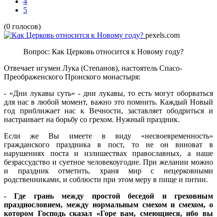
4
5
(0 голосов)
pexels.com
Вопрос: Как Церковь относится к Новому году?
Отвечает игумен Лука (Степанов), настоятель Спасо-
Преображенского Пронского монастыря:
- «Дни лукавы суть» - дни лукавы, то есть могут оборваться
для нас в любой момент, важно это помнить. Каждый Новый
год приближает нас к Вечности, заставляет ободриться и
настраивает на борьбу со грехом. Нужный праздник.
Если же Вы имеете в виду «несвоевременность»
гражданского праздника в пост, то не он виноват в
нарушениях поста и излишествах православных, а наше
безрассудство и суетное человекоугодие. При желании можно
и праздник отметить, храня мир с нецерковными
родственниками, и соблюсти при этом меру в пище и питии.
- Где грань между простой беседой и греховным
празднословием, между нормальным смехом и смехом, о
котором Господь сказал «Горе вам, смеющиеся, ибо вы