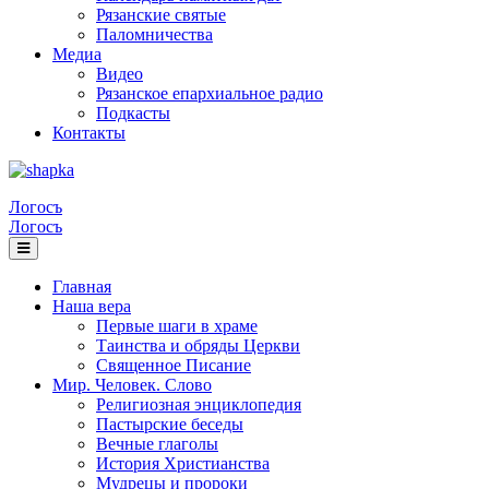
Рязанские святые
Паломничества
Медиа
Видео
Рязанское епархиальное радио
Подкасты
Контакты
Логосъ
Логосъ
Главная
Наша вера
Первые шаги в храме
Таинства и обряды Церкви
Священное Писание
Мир. Человек. Слово
Религиозная энциклопедия
Пастырские беседы
Вечные глаголы
История Христианства
Мудрецы и пророки