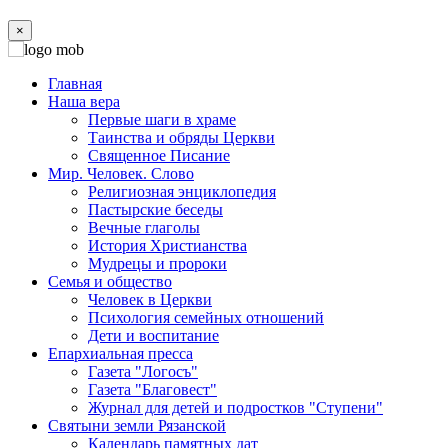
×
Главная
Наша вера
Первые шаги в храме
Таинства и обряды Церкви
Священное Писание
Мир. Человек. Слово
Религиозная энциклопедия
Пастырские беседы
Вечные глаголы
История Христианства
Мудрецы и пророки
Семья и общество
Человек в Церкви
Психология семейных отношений
Дети и воспитание
Епархиальная пресса
Газета "Логосъ"
Газета "Благовест"
Журнал для детей и подростков "Ступени"
Святыни земли Рязанской
Календарь памятных дат