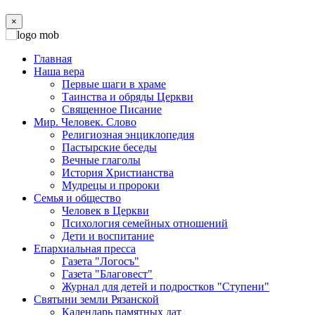
×
Главная
Наша вера
Первые шаги в храме
Таинства и обряды Церкви
Священное Писание
Мир. Человек. Слово
Религиозная энциклопедия
Пастырские беседы
Вечные глаголы
История Христианства
Мудрецы и пророки
Семья и общество
Человек в Церкви
Психология семейных отношений
Дети и воспитание
Епархиальная пресса
Газета "Логосъ"
Газета "Благовест"
Журнал для детей и подростков "Ступени"
Святыни земли Рязанской
Календарь памятных дат