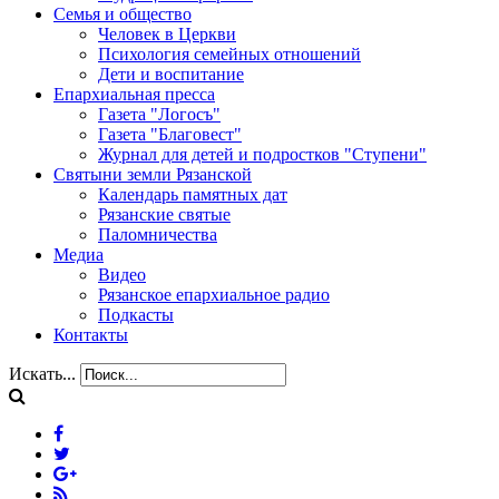
Семья и общество
Человек в Церкви
Психология семейных отношений
Дети и воспитание
Епархиальная пресса
Газета "Логосъ"
Газета "Благовест"
Журнал для детей и подростков "Ступени"
Святыни земли Рязанской
Календарь памятных дат
Рязанские святые
Паломничества
Медиа
Видео
Рязанское епархиальное радио
Подкасты
Контакты
Искать...