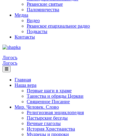
Рязанские святые
Паломничества
Медиа
Видео
Рязанское епархиальное радио
Подкасты
Контакты
Логосъ
Логосъ
Главная
Наша вера
Первые шаги в храме
Таинства и обряды Церкви
Священное Писание
Мир. Человек. Слово
Религиозная энциклопедия
Пастырские беседы
Вечные глаголы
История Христианства
Мудрецы и пророки