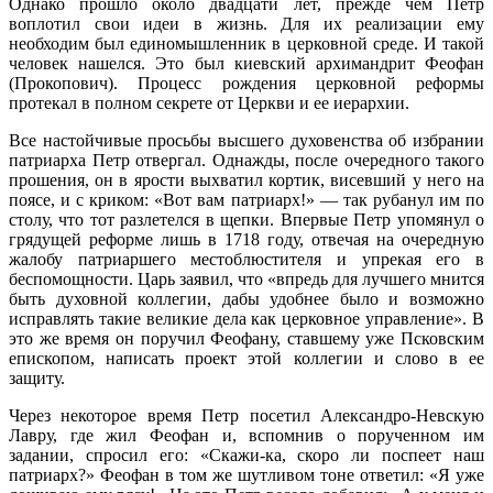
Однако прошло около двадцати лет, прежде чем Петр
воплотил свои идеи в жизнь. Для их реализации ему
необходим был единомышленник в церковной среде. И такой
человек нашелся. Это был киевский архимандрит Феофан
(Прокопович). Процесс рождения церковной реформы
протекал в полном секрете от Церкви и ее иерархии.
Все настойчивые просьбы высшего духовенства об избрании
патриарха Петр отвергал. Однажды, после очередного такого
прошения, он в ярости выхватил кортик, висевший у него на
поясе, и с криком: «Вот вам патриарх!» — так рубанул им по
столу, что тот разлетелся в щепки. Впервые Петр упомянул о
грядущей реформе лишь в 1718 году, отвечая на очередную
жалобу патриаршего местоблюстителя и упрекая его в
беспомощности. Царь заявил, что «впредь для лучшего мнится
быть духовной коллегии, дабы удобнее было и возможно
исправлять такие великие дела как церковное управление». В
это же время он поручил Феофану, ставшему уже Псковским
епископом, написать проект этой коллегии и слово в ее
защиту.
Через некоторое время Петр посетил Александро-Невскую
Лавру, где жил Феофан и, вспомнив о порученном им
задании, спросил его: «Скажи-ка, скоро ли поспеет наш
патриарх?» Феофан в том же шутливом тоне ответил: «Я уже