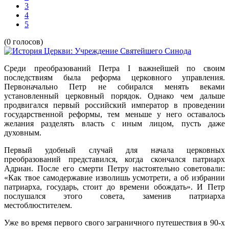
3
4
5
(0 голосов)
Среди преобразований Петра I важнейшей по своим
последствиям была реформа церковного управления.
Первоначально Петр не собирался менять веками
установленный церковный порядок. Однако чем дальше
продвигался первый российский император в проведении
государственной реформы, тем меньше у него оставалось
желания разделять власть с иным лицом, пусть даже
духовным.
Первый удобный случай для начала церковных
преобразований представился, когда скончался патриарх
Адриан. После его смерти Петру настоятельно советовали:
«Как твое самодержавие изволишь усмотрети, а об избрании
патриарха, государь, стоит до времени обождать». И Петр
послушался этого совета, заменив патриарха
местоблюстителем.
Уже во время первого свого заграничного путешествия в 90-х