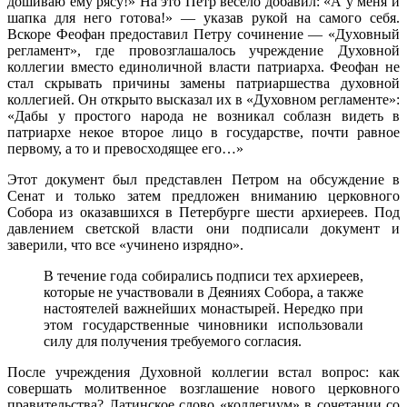
дошиваю ему рясу!» На это Петр весело добавил: «А у меня и
шапка для него готова!» — указав рукой на самого себя.
Вскоре Феофан предоставил Петру сочинение — «Духовный
регламент», где провозглашалось учреждение Духовной
коллегии вместо единоличной власти патриарха. Феофан не
стал скрывать причины замены патриаршества духовной
коллегией. Он открыто высказал их в «Духовном регламенте»:
«Дабы у простого народа не возникал соблазн видеть в
патриархе некое второе лицо в государстве, почти равное
первому, а то и превосходящее его…»
Этот документ был представлен Петром на обсуждение в
Сенат и только затем предложен вниманию церковного
Собора из оказавшихся в Петербурге шести архиереев. Под
давлением светской власти они подписали документ и
заверили, что все «учинено изрядно».
В течение года собирались подписи тех архиереев,
которые не участвовали в Деяниях Собора, а также
настоятелей важнейших монастырей. Нередко при
этом государственные чиновники использовали
силу для получения требуемого согласия.
После учреждения Духовной коллегии встал вопрос: как
совершать молитвенное возглашение нового церковного
правительства? Латинское слово «коллегиум» в сочетании со