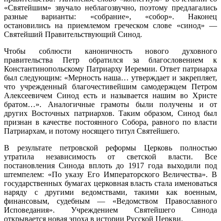
«Святейшим» звучало неблагозвучно, поэтому предлагались
разные варианты: «собрание», «собор». Наконец
остановились на приемлемом греческом слове «синод» —
Святейший Правительствующий Синод.
Чтобы соблюсти каноничность нового духовного
правительства Петр обратился за благословением к
Константинопольскому Патриарху Иеремии. Ответ патриарха
был следующим: «Мерность наша… утверждает и закрепляет,
что учрежденный благочестивейшим самодержцем Петром
Алексеевичем Синод есть и называется нашим во Христе
братом…». Аналогичные грамоты были получены и от
других Восточных патриархов. Таким образом, Синод был
признан в качестве постоянного Собора, равного по власти
Патриархам, и потому носящего титул Святейшего.
В результате петровской реформы Церковь полностью
утратила независимость от светской власти. Все
постановления Синода вплоть до 1917 года выходили под
штемпелем: «По указу Его Императорского Величества». В
государственных бумагах церковная власть стала именоваться
наряду с другими ведомствами, такими как военным,
финансовым, судебным — «Ведомством Православного
Исповедания». Учреждением Святейшего Синода
открывается новая эпоха в истории Русской Церкви.