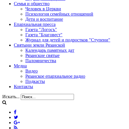
Семья и общество
Человек в Церкви
Психология семейных отношений
Дети и воспитание
Епархиальная пресса
Газета "Логосъ"
Газета "Благовест"
Журнал для детей и подростков "Ступени"
Святыни земли Рязанской
Календарь памятных дат
Рязанские святые
Паломничества
Медиа
Видео
Рязанское епархиальное радио
Подкасты
Контакты
Искать...