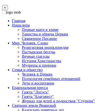
×
Главная
Наша вера
Первые шаги в храме
Таинства и обряды Церкви
Священное Писание
Мир. Человек. Слово
Религиозная энциклопедия
Пастырские беседы
Вечные глаголы
История Христианства
Мудрецы и пророки
Семья и общество
Человек в Церкви
Психология семейных отношений
Дети и воспитание
Епархиальная пресса
Газета "Логосъ"
Газета "Благовест"
Журнал для детей и подростков "Ступени"
Святыни земли Рязанской
Календарь памятных дат