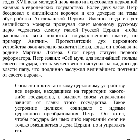
годах XVII века молодой царь живо интересовался церковной
жизнью в европейских государствах. Более двух часов Петр
беседовал с английским королем и его дочерью на темы
обустройства Англиканской Церкви. Именно тогда из уст
английского монарха прозвучал совет молодому русскому
царю «сделаться самому главой Русской Церкви, чтобы
располагать всей полнотой государственной власти, по
примеру Англии». Протестантский дух церковного
устройства окончательно захватил Петра, когда он побывал на
родине Мартина Лютера. Стоя перед статуей первого
реформатора, Петр заявил: «Сей муж, для величайшей пользы
своего государя, столь мужественно наступал на жадного до
власти папу, что подлинно заслужил величайшего почтения
от своего народа».
Согласно протестантскому церковному устройству
все церкви, находящиеся на территории какого-
либо государства, в высшем своем управлении
зависят от главы этого государства. Такое
устроение целиком совпадало с идеями
церковного преобразования Петра. Он хотел,
чтобы государь без чьих-либо нареканий смог не
только вмешиваться в дела Церкви, но и управлять
ею.