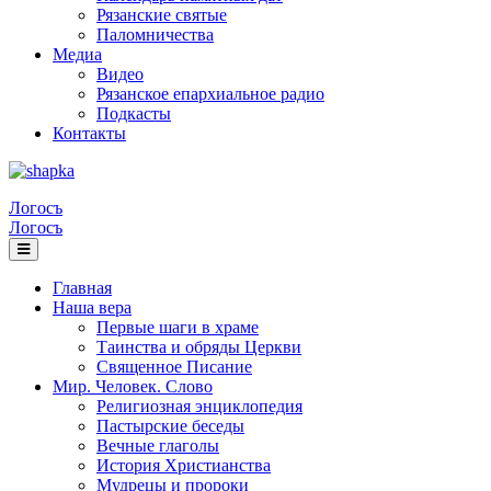
Рязанские святые
Паломничества
Медиа
Видео
Рязанское епархиальное радио
Подкасты
Контакты
Логосъ
Логосъ
Главная
Наша вера
Первые шаги в храме
Таинства и обряды Церкви
Священное Писание
Мир. Человек. Слово
Религиозная энциклопедия
Пастырские беседы
Вечные глаголы
История Христианства
Мудрецы и пророки