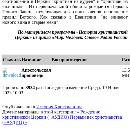
соотношении в Церкви "христиан из иудеев" и "христиан из
язычников". Из первоначальной общины рождается Церковь
Нового Завета, отменяющая для своих членов исполнение
правил Ветхого. Как сказано в Евангелии, "не вливают
нового вина в старые мехи".
По материалам программы «История христианской
Церкви» из цикла «Мир. Человек. Слово» Радио России
Скачать
Название
Воспроизведение
Раз
Апостольская
13.5
проповедь
MB
e
Прочитано
3934
раз
Последнее изменение Среда, 19 Июля
2023 10:03
Опубликовано в
История Христианства
Другие материалы в этой категории:
« Рождение
христианской Церкви (+АУДИО)
Первый век христианства
(+АУДИО) »