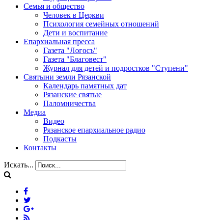
Семья и общество
Человек в Церкви
Психология семейных отношений
Дети и воспитание
Епархиальная пресса
Газета "Логосъ"
Газета "Благовест"
Журнал для детей и подростков "Ступени"
Святыни земли Рязанской
Календарь памятных дат
Рязанские святые
Паломничества
Медиа
Видео
Рязанское епархиальное радио
Подкасты
Контакты
Искать...