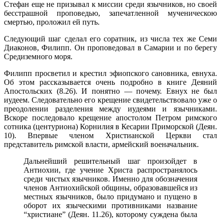
Стефан еще не призывал к миссии среди язычников, но своей
бесстрашной проповедью, запечатленной мученическою
смертью, проложил ей путь.
Следующий шаг сделал его соратник, из числа тех же Семи
Диаконов, Филипп. Он проповедовал в Самарии и по берегу
Средиземного моря.
Филипп просветил и крестил эфиопского сановника, евнуха.
Об этом рассказывается очень подробно в книге Деяний
Апостольских (8.26). И понятно — почему. Евнух не был
иудеем. Сле­довательно его крещение свидетельствовало уже о
преодолении разделения между иудеями и язычниками.
Вскоре последовало крещение апостолом Петром римского
сотника (центуриона) Корнилия в Кесарии Приморской (Деян.
10). Впервые членом Христианской Церкви стал
представитель римской власти, армейский военачальник.
Дальнейший решительный шаг произойдет в
Антиохии, где учение Христа распространялось
среди чистых язычников. Именно для обозначения
членов Антиохийской общины, образо­вавшейся из
местных язычников, было при­думано и пущено в
оборот их языческими противниками название
“христиане” (Деян. 11.26), которому суждена была