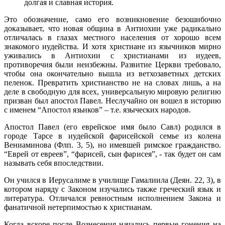
долгая и славная история.
Это обозначение, само его возникновение безошибочно
доказывает, что новая община в Антиохии уже радикально
отличалась в глазах местного населения от хорошо всем
знакомого иудейства. И хотя христиане из язычников мирно
уживались в Антиохии с христианами из иудеев,
противоречия были неизбежны. Развитие Церкви требовало,
чтобы она окончательно вышла из ветхозаветных детских
пеленок. Превратить христианство не на словах лишь, а на
деле в свободную для всех, универсальную мировую религию
призван был апостол Павел. Неслучайно он вошел в историю
с именем “Апостол язьнков” – т.е. языческих народов.
Апостол Павел (его еврейское имя было Савл) родился в
городе Тарсе в иудейской фарисейской семье из колена
Вениаминова (Флп. 3, 5), но имевшей римское гражданство.
“Еврей от евреев”, “фарисей, сын фарисея”, - так будет он сам
называть себя впоследствии.
Он учился в Иерусалиме в учи­лище Гамалиила (Деян. 22, 3), в
котором наряду с Законом изуча­лись также греческий язык и
литература. Отличался ревностным исполнением Закона и
фанатичной нетерпимостью к христианам.
Когда вскоре после Вознесения начались первые гонения на