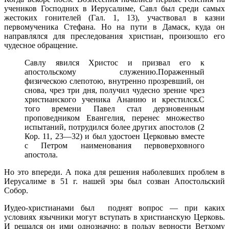
уче­ников Господних в Иерусалиме, Савл был среди самых
жестоких го­нителей (Гал. 1, 13), участвовал в казни
первомученика Стефана. Но на пути в Дамаск, куда он
направлялся для преследования христиан, произошло его
чудесное обращение.
Савлу явился Христос и призвал его к
апостольскому служению.Пораженный
физическою слепотою, внутренно прозревший, он
снова, чрез три дня, получил чудесно зрение чрез
христианского ученика Ананию и крестился.С
того времени Павел стал дерзновенным
проповедником Евангелия, перенес множество
испытаний, потрудился более других апостолов (2
Кор. 11, 23—32) и был удостоен Церковью вместе
с Петром наименования первоверховного
апостола.
Но это впереди. А пока для решения наболевших проблем в
Иерусалиме в 51 г. нашей эры был созван Апостольский
Собор.
Иудео-христианами был поднят вопрос — при каких
условиях язычники могут вступать в христианскую Церковь.
И решался он ими однозначно: в пользу верности Ветхому