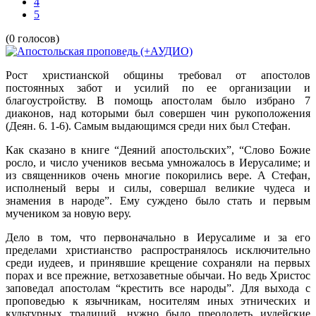
4
5
(0 голосов)
Рост христианской общины требовал от апостолов
постоянных забот и усилий по ее организации и
благоустройству. В помощь апостолам было избрано 7
диаконов, над которыми был совершен чин рукоположения
(Деян. 6. 1-6). Самым выдающимся среди них был Стефан.
Как сказано в книге “Деяний апостольских”, “Слово Божие
росло, и число учеников весьма умножалось в Иерусалиме; и
из священников очень многие покорились вере. А Стефан,
исполненый веры и силы, совершал великие чудеса и
знамения в народе”. Ему суждено было стать и первым
мучеником за новую веру.
Дело в том, что первоначально в Иерусалиме и за его
пределами христианство рас­пространялось исключительно
среди иудеев, и принявшие крещение сохраняли на первых
порах и все прежние, ветхозаветные обычаи. Но ведь Христос
заповедал апостолам “крестить все народы”. Для выхода с
проповедью к язычникам, носителям иных этнических и
культурных традиций, нужно было преодолеть иудейские