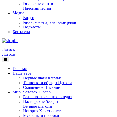
Рязанские святые
Паломничества
Медиа
Видео
Рязанское епархиальное радио
Подкасты
Контакты
Логосъ
Логосъ
Главная
Наша вера
Первые шаги в храме
Таинства и обряды Церкви
Священное Писание
Мир. Человек. Слово
Религиозная энциклопедия
Пастырские беседы
Вечные глаголы
История Христианства
Мудрецы и пророки