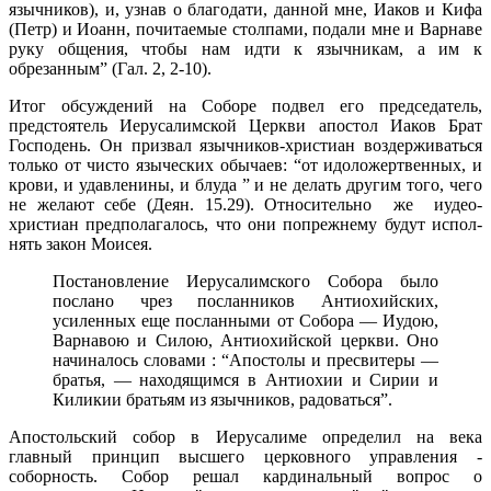
язычников), и, узнав о благодати, данной мне, Иаков и Кифа
(Петр) и Иоанн, почитаемые столпами, подали мне и Варнаве
руку общения, чтобы нам идти к язычникам, а им к
обрезанным” (Гал. 2, 2-10).
Итог обсуждений на Соборе подвел его председатель,
предстоятель Иерусалимской Церкви апостол Иаков Брат
Господень. Он призвал язычников-христиан воздерживаться
только от чисто языческих обычаев: “от идоложертвенных, и
крови, и удавленины, и блуда ” и не делать другим того, чего
не желают себе (Деян. 15.29). Относительно же иудео-
христиан предполагалось, что они попрежнему будут испол­
нять закон Моисея.
Постановление Иерусалимского Собора было
послано чрез посланников Антиохийских,
усиленных еще по­сланными от Собора — Иудою,
Варнавою и Силою, Антиохийской церкви. Оно
начиналось словами : “Апостолы и пре­свитеры —
братья, — находящимся в Антиохии и Сирии и
Киликии братьям из язычников, радоваться”.
Апостольский собор в Иерусалиме определил на века
главный принцип высшего церковного управления -
соборность. Собор решал кардинальный вопрос о