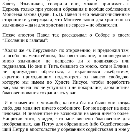
Завету. Язычников, говорили они, можно принимать в
Церковь только при условии обрезания и вообще соблюдения
Моисеева закона (Деян. 15.1). Павел и его немногочисленные
сторонники утверждали, что Моисеев закон для христиан из
язычников – да и для христиан из евреев – не обязателен.
Позже апостол Павел так рассказывал о Соборе в своем
“Послании к галатам”:
“Ходил же <в Иерусалим> по откро­вению, и предложил там,
и особо знамени­тейшим, благовествование, проповедуемое
мною язычникам, не напрасно ли я подви­заюсь или
подвизался. Но они и Тита, быв­шего со мною, хотя и Еллина,
не принуждали обрезаться, а вкравшимся лжебратиям,
скрытно приходившим подсмотреть за на­шею свободою,
которую мы имеем во Христе Иисусе, чтобы поработить
нас, мы ни на час не уступили и не покорились, дабы исти­на
благовествования сохранилась у вас.
И в знаменитых чем-либо, какими бы ни были они когда-
либо, для меня нет ничего особенного: Бог не взирает на лице
человека. И знаменитые не возложили на меня ничего более.
Напротив того, увидев, что мне вве­рено благовестие для
необрезанных, как Петру для обрезанных (ибо Содействовав­
ший Петру в апостольстве у обрезанных со­действовал и мне у