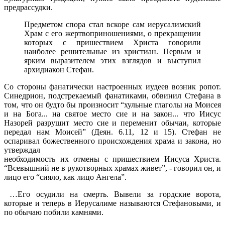
предрас­судки.
Предметом спора стал вскоре сам иерусалимский
Храм с его жертвоприношениями, о пре­кращении
которых с пришествием Христа говорили
наиболее решительные из христиан. Первым и
ярким выразителем этих взглядов и выступил
архидиакон Стефан.
Со стороны фанатически настроенных иудеев возник ропот.
Синедрион, подстрекаемый фанатиками, обвинил Сте­фана в
том, что он будто бы произносит “хульные глаголы на Моисея
и на Бога... на святое место сие и на закон... что Иисус
Назорей разрушит место сие и переменит обычаи, кото­рые
передал нам Моисей” (Деян. 6.11, 12 и 15). Стефан не
оспаривал божественного происхождения храма и закона, но
утверждал
необходимость их отмены с пришествием Иисуса Христа.
“Всевышний не в рукотворных храмах живет”, - говорил он, и
лицо его “сияло, как лицо Ангела”.
…Его осудили на смерть. Вывели за гордские ворота,
которые и теперь в Иерусалиме называются Стефановыми, и
по обычаю побили камнями.