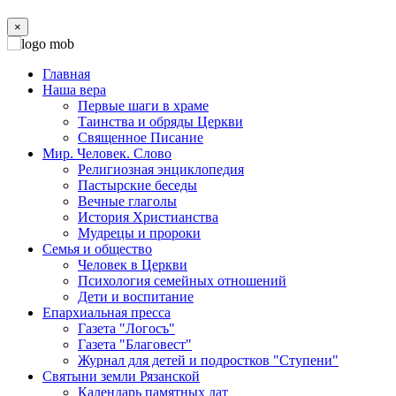
×
Главная
Наша вера
Первые шаги в храме
Таинства и обряды Церкви
Священное Писание
Мир. Человек. Слово
Религиозная энциклопедия
Пастырские беседы
Вечные глаголы
История Христианства
Мудрецы и пророки
Семья и общество
Человек в Церкви
Психология семейных отношений
Дети и воспитание
Епархиальная пресса
Газета "Логосъ"
Газета "Благовест"
Журнал для детей и подростков "Ступени"
Святыни земли Рязанской
Календарь памятных дат