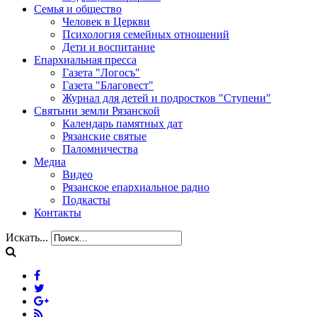
Семья и общество
Человек в Церкви
Психология семейных отношений
Дети и воспитание
Епархиальная пресса
Газета "Логосъ"
Газета "Благовест"
Журнал для детей и подростков "Ступени"
Святыни земли Рязанской
Календарь памятных дат
Рязанские святые
Паломничества
Медиа
Видео
Рязанское епархиальное радио
Подкасты
Контакты
Искать...