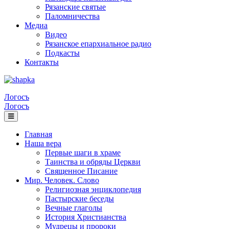
Рязанские святые
Паломничества
Медиа
Видео
Рязанское епархиальное радио
Подкасты
Контакты
Логосъ
Логосъ
Главная
Наша вера
Первые шаги в храме
Таинства и обряды Церкви
Священное Писание
Мир. Человек. Слово
Религиозная энциклопедия
Пастырские беседы
Вечные глаголы
История Христианства
Мудрецы и пророки