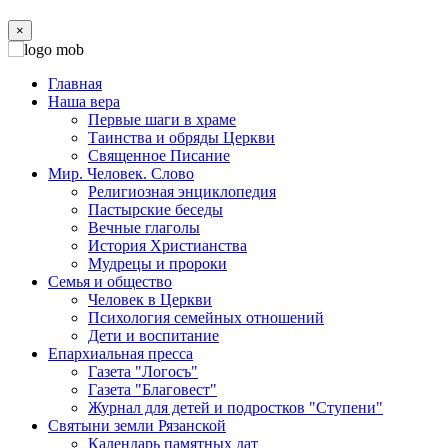
×
Главная
Наша вера
Первые шаги в храме
Таинства и обряды Церкви
Священное Писание
Мир. Человек. Слово
Религиозная энциклопедия
Пастырские беседы
Вечные глаголы
История Христианства
Мудрецы и пророки
Семья и общество
Человек в Церкви
Психология семейных отношений
Дети и воспитание
Епархиальная пресса
Газета "Логосъ"
Газета "Благовест"
Журнал для детей и подростков "Ступени"
Святыни земли Рязанской
Календарь памятных дат