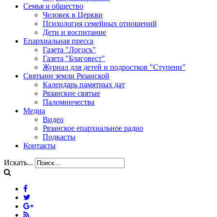
Семья и общество
Человек в Церкви
Психология семейных отношений
Дети и воспитание
Епархиальная пресса
Газета "Логосъ"
Газета "Благовест"
Журнал для детей и подростков "Ступени"
Святыни земли Рязанской
Календарь памятных дат
Рязанские святые
Паломничества
Медиа
Видео
Рязанское епархиальное радио
Подкасты
Контакты
Искать...