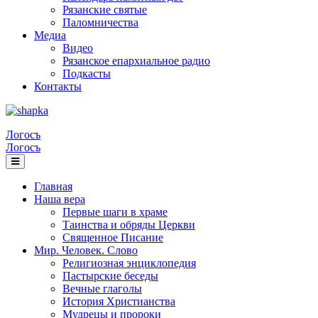
Рязанские святые
Паломничества
Медиа
Видео
Рязанское епархиальное радио
Подкасты
Контакты
Логосъ
Логосъ
Главная
Наша вера
Первые шаги в храме
Таинства и обряды Церкви
Священное Писание
Мир. Человек. Слово
Религиозная энциклопедия
Пастырские беседы
Вечные глаголы
История Христианства
Мудрецы и пророки