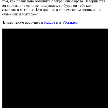
том, как правильно обличить прегрешение брата. Завершается
он словами «а если не послушает, то будет он тебе как
язычник и мытарь». Кто для нас в современном понимании
«язычник и мытарь»?"
Видео также доступно в
Rutube
и в
VKвидео