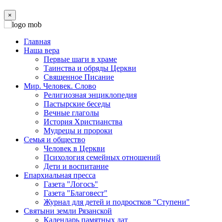
×
Главная
Наша вера
Первые шаги в храме
Таинства и обряды Церкви
Священное Писание
Мир. Человек. Слово
Религиозная энциклопедия
Пастырские беседы
Вечные глаголы
История Христианства
Мудрецы и пророки
Семья и общество
Человек в Церкви
Психология семейных отношений
Дети и воспитание
Епархиальная пресса
Газета "Логосъ"
Газета "Благовест"
Журнал для детей и подростков "Ступени"
Святыни земли Рязанской
Календарь памятных дат