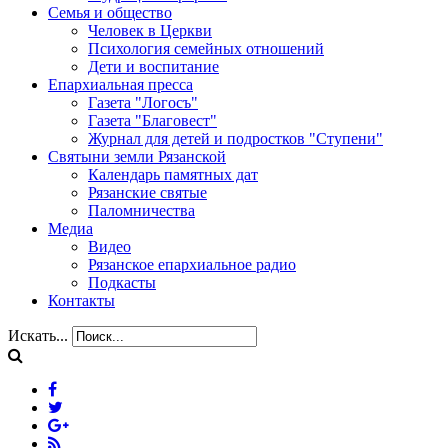
Семья и общество
Человек в Церкви
Психология семейных отношений
Дети и воспитание
Епархиальная пресса
Газета "Логосъ"
Газета "Благовест"
Журнал для детей и подростков "Ступени"
Святыни земли Рязанской
Календарь памятных дат
Рязанские святые
Паломничества
Медиа
Видео
Рязанское епархиальное радио
Подкасты
Контакты
Искать...