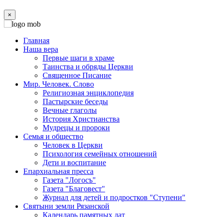
×
Главная
Наша вера
Первые шаги в храме
Таинства и обряды Церкви
Священное Писание
Мир. Человек. Слово
Религиозная энциклопедия
Пастырские беседы
Вечные глаголы
История Христианства
Мудрецы и пророки
Семья и общество
Человек в Церкви
Психология семейных отношений
Дети и воспитание
Епархиальная пресса
Газета "Логосъ"
Газета "Благовест"
Журнал для детей и подростков "Ступени"
Святыни земли Рязанской
Календарь памятных дат