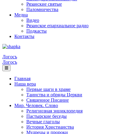
Рязанские святые
Паломничества
Медиа
Видео
Рязанское епархиальное радио
Подкасты
Контакты
Логосъ
Логосъ
Главная
Наша вера
Первые шаги в храме
Таинства и обряды Церкви
Священное Писание
Мир. Человек. Слово
Религиозная энциклопедия
Пастырские беседы
Вечные глаголы
История Христианства
Мудрецы и пророки