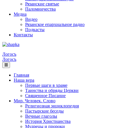
Рязанские святые
Паломничества
Медиа
Видео
Рязанское епархиальное радио
Подкасты
Контакты
Логосъ
Логосъ
Главная
Наша вера
Первые шаги в храме
Таинства и обряды Церкви
Священное Писание
Мир. Человек. Слово
Религиозная энциклопедия
Пастырские беседы
Вечные глаголы
История Христианства
Мудрецы и пророки