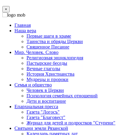
×
Главная
Наша вера
Первые шаги в храме
Таинства и обряды Церкви
Священное Писание
Мир. Человек. Слово
Религиозная энциклопедия
Пастырские беседы
Вечные глаголы
История Христианства
Мудрецы и пророки
Семья и общество
Человек в Церкви
Психология семейных отношений
Дети и воспитание
Епархиальная пресса
Газета "Логосъ"
Газета "Благовест"
Журнал для детей и подростков "Ступени"
Святыни земли Рязанской
Календарь памятных дат