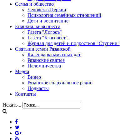
Семья и общество
Человек в Церкви
Психология семейных отношений
Дети и воспитание
Епархиальная пресса
Газета "Логосъ"
Газета "Благовест"
Журнал для детей и подростков "Ступени"
Святыни земли Рязанской
Календарь памятных дат
Рязанские святые
Паломничества
Медиа
Видео
Рязанское епархиальное радио
Подкасты
Контакты
Искать...