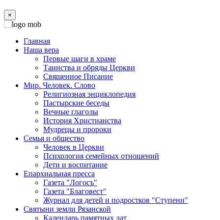
×
Главная
Наша вера
Первые шаги в храме
Таинства и обряды Церкви
Священное Писание
Мир. Человек. Слово
Религиозная энциклопедия
Пастырские беседы
Вечные глаголы
История Христианства
Мудрецы и пророки
Семья и общество
Человек в Церкви
Психология семейных отношений
Дети и воспитание
Епархиальная пресса
Газета "Логосъ"
Газета "Благовест"
Журнал для детей и подростков "Ступени"
Святыни земли Рязанской
Календарь памятных дат