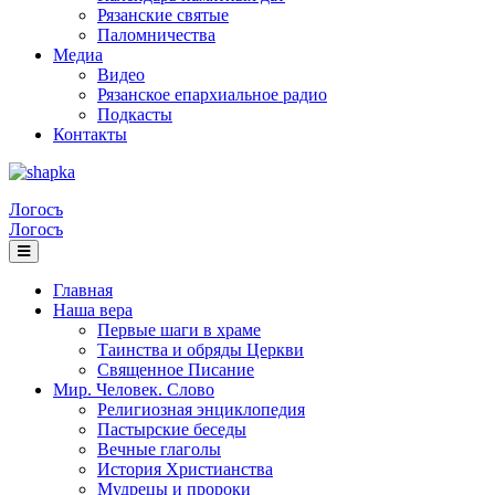
Рязанские святые
Паломничества
Медиа
Видео
Рязанское епархиальное радио
Подкасты
Контакты
Логосъ
Логосъ
Главная
Наша вера
Первые шаги в храме
Таинства и обряды Церкви
Священное Писание
Мир. Человек. Слово
Религиозная энциклопедия
Пастырские беседы
Вечные глаголы
История Христианства
Мудрецы и пророки