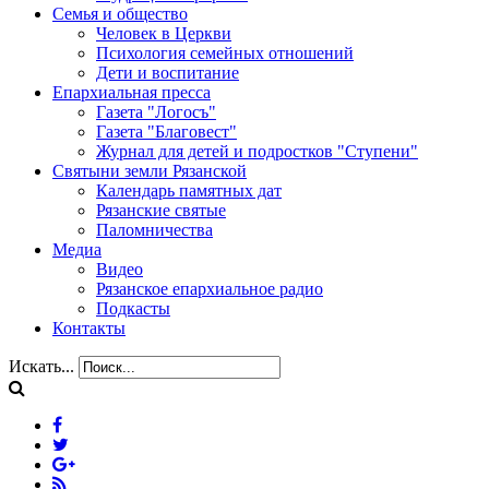
Семья и общество
Человек в Церкви
Психология семейных отношений
Дети и воспитание
Епархиальная пресса
Газета "Логосъ"
Газета "Благовест"
Журнал для детей и подростков "Ступени"
Святыни земли Рязанской
Календарь памятных дат
Рязанские святые
Паломничества
Медиа
Видео
Рязанское епархиальное радио
Подкасты
Контакты
Искать...