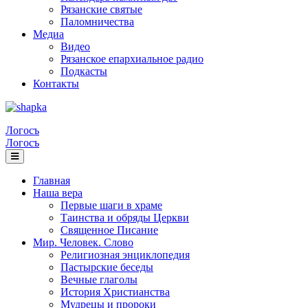
Рязанские святые
Паломничества
Медиа
Видео
Рязанское епархиальное радио
Подкасты
Контакты
Логосъ
Логосъ
Главная
Наша вера
Первые шаги в храме
Таинства и обряды Церкви
Священное Писание
Мир. Человек. Слово
Религиозная энциклопедия
Пастырские беседы
Вечные глаголы
История Христианства
Мудрецы и пророки