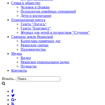
Семья и общество
Человек в Церкви
Психология семейных отношений
Дети и воспитание
Епархиальная пресса
Газета "Логосъ"
Газета "Благовест"
Журнал для детей и подростков "Ступени"
Святыни земли Рязанской
Календарь памятных дат
Рязанские святые
Паломничества
Медиа
Видео
Рязанское епархиальное радио
Подкасты
Контакты
Искать...