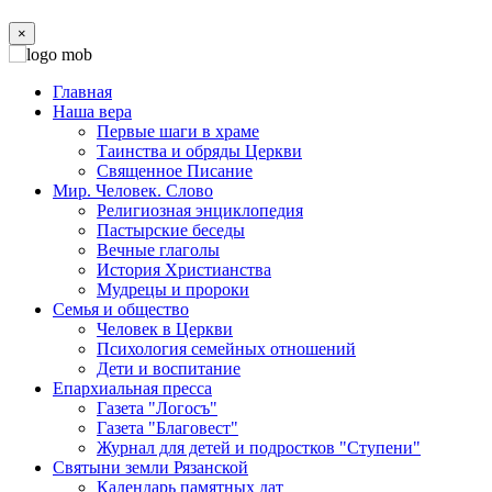
×
Главная
Наша вера
Первые шаги в храме
Таинства и обряды Церкви
Священное Писание
Мир. Человек. Слово
Религиозная энциклопедия
Пастырские беседы
Вечные глаголы
История Христианства
Мудрецы и пророки
Семья и общество
Человек в Церкви
Психология семейных отношений
Дети и воспитание
Епархиальная пресса
Газета "Логосъ"
Газета "Благовест"
Журнал для детей и подростков "Ступени"
Святыни земли Рязанской
Календарь памятных дат