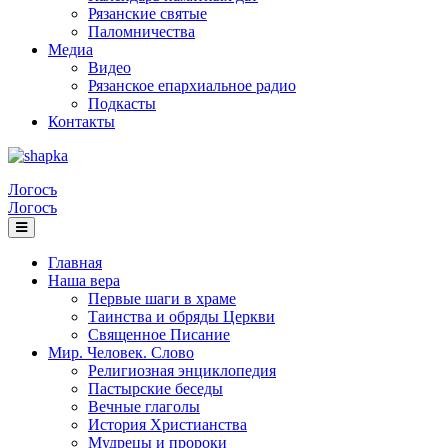
Рязанские святые
Паломничества
Медиа
Видео
Рязанское епархиальное радио
Подкасты
Контакты
Логосъ
Логосъ
Главная
Наша вера
Первые шаги в храме
Таинства и обряды Церкви
Священное Писание
Мир. Человек. Слово
Религиозная энциклопедия
Пастырские беседы
Вечные глаголы
История Христианства
Мудрецы и пророки