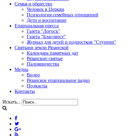
Семья и общество
Человек в Церкви
Психология семейных отношений
Дети и воспитание
Епархиальная пресса
Газета "Логосъ"
Газета "Благовест"
Журнал для детей и подростков "Ступени"
Святыни земли Рязанской
Календарь памятных дат
Рязанские святые
Паломничества
Медиа
Видео
Рязанское епархиальное радио
Подкасты
Контакты
Искать...