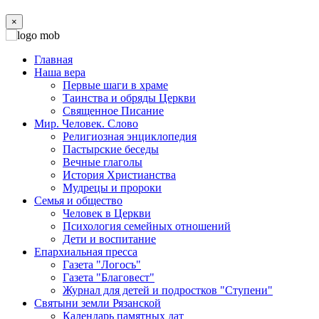
×
Главная
Наша вера
Первые шаги в храме
Таинства и обряды Церкви
Священное Писание
Мир. Человек. Слово
Религиозная энциклопедия
Пастырские беседы
Вечные глаголы
История Христианства
Мудрецы и пророки
Семья и общество
Человек в Церкви
Психология семейных отношений
Дети и воспитание
Епархиальная пресса
Газета "Логосъ"
Газета "Благовест"
Журнал для детей и подростков "Ступени"
Святыни земли Рязанской
Календарь памятных дат