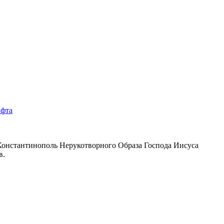
в Константинополь Нерукотворного Образа Господа Иисуса
в.