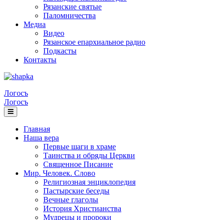
Рязанские святые
Паломничества
Медиа
Видео
Рязанское епархиальное радио
Подкасты
Контакты
Логосъ
Логосъ
Главная
Наша вера
Первые шаги в храме
Таинства и обряды Церкви
Священное Писание
Мир. Человек. Слово
Религиозная энциклопедия
Пастырские беседы
Вечные глаголы
История Христианства
Мудрецы и пророки