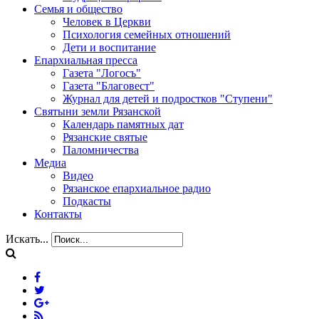
Семья и общество
Человек в Церкви
Психология семейных отношений
Дети и воспитание
Епархиальная пресса
Газета "Логосъ"
Газета "Благовест"
Журнал для детей и подростков "Ступени"
Святыни земли Рязанской
Календарь памятных дат
Рязанские святые
Паломничества
Медиа
Видео
Рязанское епархиальное радио
Подкасты
Контакты
Искать...