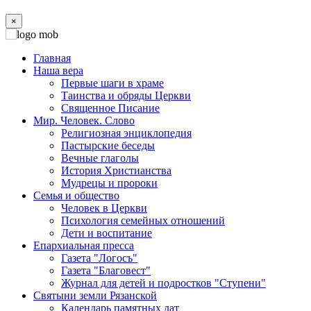
×
Главная
Наша вера
Первые шаги в храме
Таинства и обряды Церкви
Священное Писание
Мир. Человек. Слово
Религиозная энциклопедия
Пастырские беседы
Вечные глаголы
История Христианства
Мудрецы и пророки
Семья и общество
Человек в Церкви
Психология семейных отношений
Дети и воспитание
Епархиальная пресса
Газета "Логосъ"
Газета "Благовест"
Журнал для детей и подростков "Ступени"
Святыни земли Рязанской
Календарь памятных дат