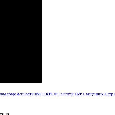
авы современности
#МОЕКРЕДО выпуск 168: Священник Пётр Ге
нужно